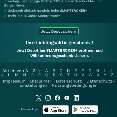
✅ verlagsunabhängige Partner ARIVA, FinanzNachrichten und
BörsenNews
✅ Jederzeit einfach handeln beim
SMARTBROKER+
✅ mehr als 25 Jahre Marktpräsenz
Jetzt Depot sichern
Ihre Lieblingsaktie geschenkt!
Jetzt Depot bei SMARTBROKER+ eröffnen und
Willkommensgeschenk sichern.
Aktien von A - Z:
#
A
B
C
D
E
F
G
H
I
J
K
L
M
N
O
P
Q
R
S
T
U
V
W
X
Y
Z
Impressum
Disclaimer
Datenschutz
Datenschutz-
Einstellungen
Nutzungsbedingungen
Unsere Apps: