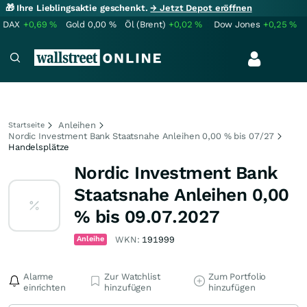
🎁 Ihre Lieblingsaktie geschenkt.
→ Jetzt Depot eröffnen
DAX
+0,69
%
Gold
0,00
%
Öl (Brent)
+0,02
%
Dow Jones
+0,25
%
Anleihen
Startseite
Nordic Investment Bank Staatsnahe Anleihen 0,00 % bis 07/27
Handelsplätze
Nordic Investment Bank
Staatsnahe Anleihen 0,00
% bis 09.07.2027
Anleihe
WKN:
191999
Alarme
Zur Watchlist
Zum Portfolio
einrichten
hinzufügen
hinzufügen