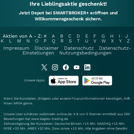
Ihre Lieblingsaktie geschenkt!
Jetzt Depot bei SMARTBROKER+ eröffnen und
Willkommensgeschenk sichern.
Aktien von A - Z:
#
A
B
C
D
E
F
G
H
I
J
K
L
M
N
O
P
Q
R
S
T
U
V
W
X
Y
Z
Impressum
Disclaimer
Datenschutz
Datenschutz-
Einstellungen
Nutzungsbedingungen
Unsere Apps:
Wenn Sie Kursdaten, Widgets oder andere Finanzinformationen benötigen, hilft
Ihnen
ARIVA
gerne.
Unsere User schätzen wallstreet-online.de: 4.8 von 5 Sternen ermittelt aus 285
Bewertungen bei www.kagels-trading.de
Zeitverzögerung der Kursdaten: Deutsche Börsen +15 Min. NASDAQ +15 Min.
NYSE +20 Min. AMEX +20 Min. Dow Jones +15 Min. Alle Angaben ohne Gewähr.