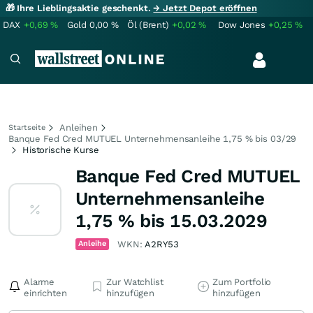
🎁 Ihre Lieblingsaktie geschenkt.
→ Jetzt Depot eröffnen
DAX
+0,69
%
Gold
0,00
%
Öl (Brent)
+0,02
%
Dow Jones
+0,25
%
Anleihen
Startseite
Banque Fed Cred MUTUEL Unternehmensanleihe 1,75 % bis 03/29
Historische Kurse
Banque Fed Cred MUTUEL
Unternehmensanleihe
1,75 % bis 15.03.2029
Anleihe
WKN:
A2RY53
Alarme
Zur Watchlist
Zum Portfolio
einrichten
hinzufügen
hinzufügen