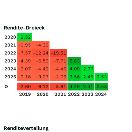
Rendite-Dreieck
2020
2.52
2021
-0.95
-4.30
2022
-7.57
-12.24
-19.51
2023
-4.39
-6.59
-7.71
5.83
2024
-3.07
-4.42
-4.46
4.09
2.37
2025
-2.16
-3.07
-2.76
3.56
2.45
2.53
Ø
-2.60
-6.12
-8.61
4.49
2.41
2.53
2019
2020
2021
2022
2023
2024
Renditeverteilung