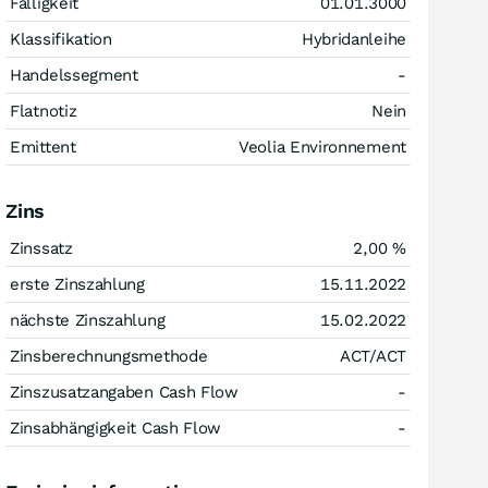
Fälligkeit
01.01.3000
Klassifikation
Hybridanleihe
Handelssegment
-
Flatnotiz
Nein
Emittent
Veolia Environnement
Zins
Zinssatz
2,00
%
erste Zinszahlung
15.11.2022
nächste Zinszahlung
15.02.2022
Zinsberechnungsmethode
ACT/ACT
Zinszusatzangaben Cash Flow
-
Zinsabhängigkeit Cash Flow
-