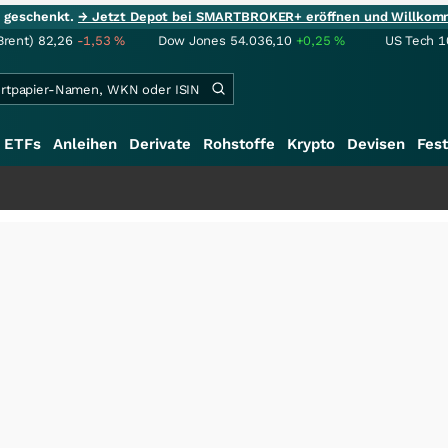
ie geschenkt.
→ Jetzt Depot bei SMARTBROKER+ eröffnen und Willkom
Brent)
82,26
-1,53
%
Dow Jones
54.036,10
+0,25
%
US Tech 1
ETFs
Anleihen
Derivate
Rohstoffe
Krypto
Devisen
Fest