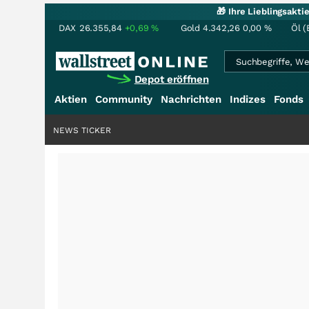
🎁 Ihre Lieblingsakt
DAX
26.355,84
+0,69
%
Gold
4.342,26
0,00
%
Öl (
Depot eröffnen
Aktien
Community
Nachrichten
Indizes
Fonds
NEWS TICKER