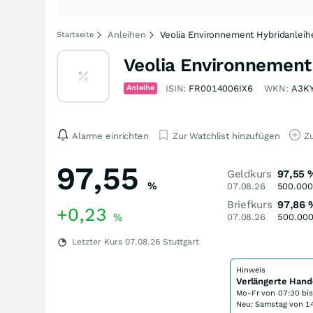
Anleihen
Veolia Environnement Hybridanleih
Startseite
Veolia Environnement
Anleihe
ISIN:
FR0014006IX6
WKN:
A3K
Alarme einrichten
Zur Watchlist hinzufügen
Zu
97,55
Geldkurs
97,55
%
07.08.26
500.000
Briefkurs
97,86
+0,23
%
07.08.26
500.00
Letzter Kurs
07.08.26
Stuttgart
Hinweis
Verlängerte Hand
Mo-Fr von
07:30 bi
Neu: Samstag von 14