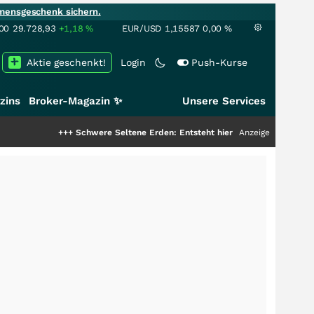
mensgeschenk sichern.
00
29.728,93
+1,18
%
EUR/USD
1,15587
0,00
%
Aktie geschenkt!
Login
Push-Kurse
zins
Broker-Magazin ✨
Unsere Services
+++
Schwere Seltene Erden: Entsteht hier die nächste Milliardenstory?
Anzeige
++