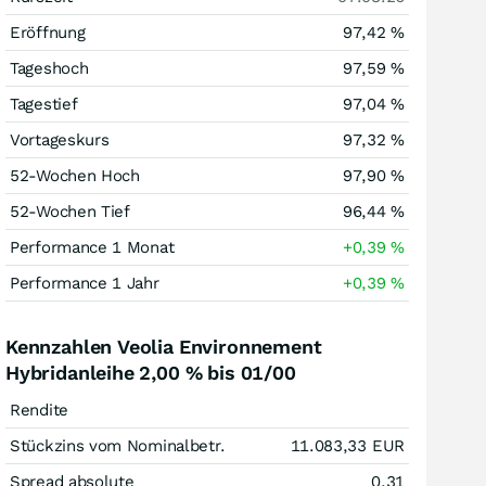
Eröffnung
97,42
%
Tageshoch
97,59
%
Tagestief
97,04
%
Vortageskurs
97,32
%
52-Wochen Hoch
97,90
%
52-Wochen Tief
96,44
%
Performance 1 Monat
+0,39
%
Performance 1 Jahr
+0,39
%
Kennzahlen Veolia Environnement
Hybridanleihe 2,00 % bis 01/00
Rendite
Stückzins vom Nominalbetr.
11.083,33
EUR
Spread absolute
0,31