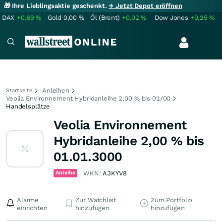
🎁 Ihre Lieblingsaktie geschenkt.
→ Jetzt Depot eröffnen
DAX
+0,69
%
Gold
0,00
%
Öl (Brent)
+0,02
%
Dow Jones
+0,25
%
Anleihen
Startseite
Veolia Environnement Hybridanleihe 2,00 % bis 01/00
Handelsplätze
Veolia Environnement
Hybridanleihe 2,00 % bis
01.01.3000
Anleihe
WKN:
A3KYV8
Alarme
Zur Watchlist
Zum Portfolio
einrichten
hinzufügen
hinzufügen