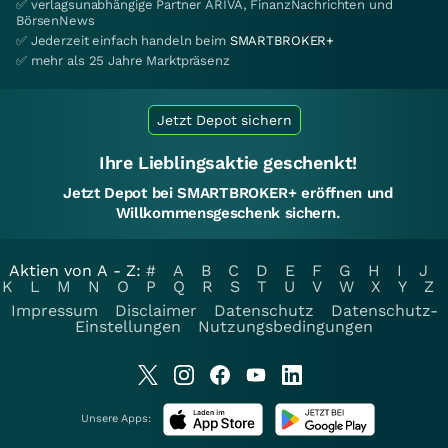
✅ verlagsunabhängige Partner ARIVA, FinanzNachrichten und
BörsenNews
✅ Jederzeit einfach handeln beim
SMARTBROKER+
✅ mehr als 25 Jahre Marktpräsenz
Jetzt Depot sichern
Ihre Lieblingsaktie geschenkt!
Jetzt Depot bei SMARTBROKER+ eröffnen und
Willkommensgeschenk sichern.
Aktien von A - Z:
#
A
B
C
D
E
F
G
H
I
J
K
L
M
N
O
P
Q
R
S
T
U
V
W
X
Y
Z
Impressum
Disclaimer
Datenschutz
Datenschutz-
Einstellungen
Nutzungsbedingungen
Unsere Apps: