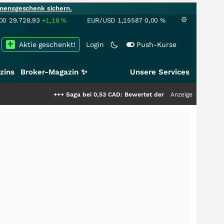
mensgeschenk sichern.
00
29.728,93
+1,18
%
EUR/USD
1,15587
0,00
%
Aktie geschenkt!
Login
Push-Kurse
zins
Broker-Magazin ✨
Unsere Services
+++
Saga bei 0,53 CAD: Bewertet der Markt noch immer nur die H
Anzeige