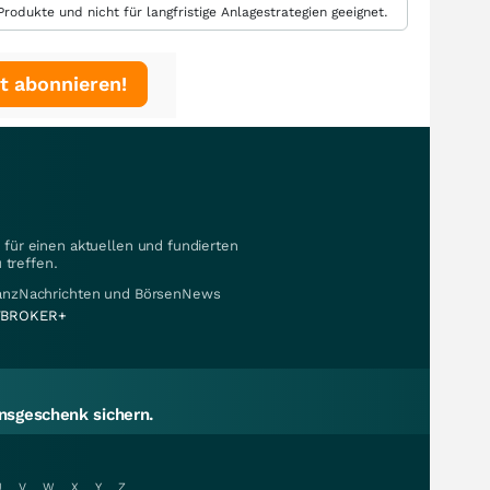
rodukte und nicht für langfristige Anlagestrategien geeignet.
t abonnieren!
für einen aktuellen und fundierten
 treffen.
nanzNachrichten und BörsenNews
BROKER+
sgeschenk sichern.
U
V
W
X
Y
Z