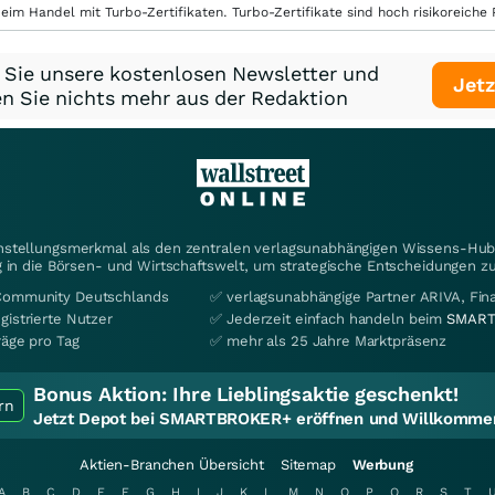
eim Handel mit Turbo-Zertifikaten. Turbo-Zertifikate sind hoch risikoreiche P
 Sie unsere kostenlosen Newsletter und
Jetz
n Sie nichts mehr aus der Redaktion
instellungsmerkmal als den zentralen verlagsunabhängigen Wissens-Hub 
 in die Börsen- und Wirtschaftswelt, um strategische Entscheidungen zu
Community Deutschlands
✅ verlagsunabhängige Partner ARIVA, Fi
gistrierte Nutzer
✅ Jederzeit einfach handeln beim
SMART
räge pro Tag
✅ mehr als 25 Jahre Marktpräsenz
Bonus Aktion:
Ihre Lieblingsaktie geschenkt!
rn
Jetzt Depot bei SMARTBROKER+ eröffnen und Willkommen
Aktien-Branchen Übersicht
Sitemap
Werbung
A
B
C
D
E
F
G
H
I
J
K
L
M
N
O
P
Q
R
S
T