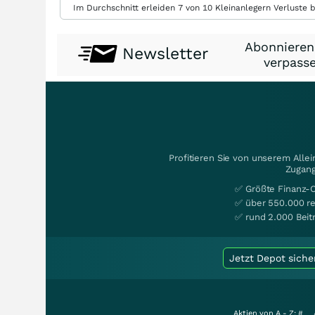
Im Durchschnitt erleiden 7 von 10 Kleinanlegern Verluste b
Abonnieren
Newsletter
verpasse
Profitieren Sie von unserem Alle
Zugang
✅ Größte Finanz-
✅ über 550.000 re
✅ rund 2.000 Beit
Jetzt Depot siche
Aktien von A - Z:
#