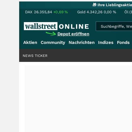
🎁 Ihre Lieblingsakt
DAX
26.355,84
+0,69
%
Gold
4.342,26
0,00
%
Öl (
Depot eröffnen
Aktien
Community
Nachrichten
Indizes
Fonds
NEWS TICKER