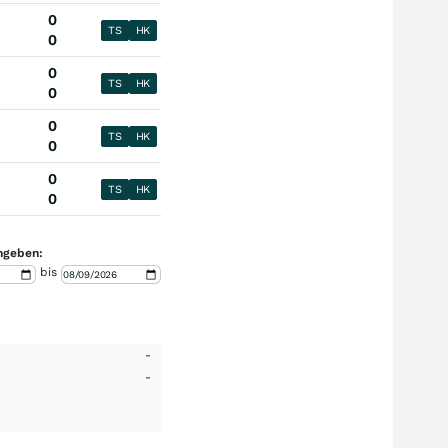
0
TS
HK
0
0
TS
HK
0
0
TS
HK
0
0
TS
HK
0
ngeben:
bis
-
-