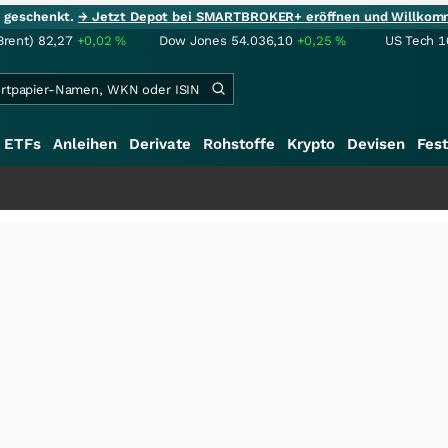
ie geschenkt.
→ Jetzt Depot bei SMARTBROKER+ eröffnen und Willkom
Brent)
82,27
+0,02
%
Dow Jones
54.036,10
+0,25
%
US Tech 1
ETFs
Anleihen
Derivate
Rohstoffe
Krypto
Devisen
Fest