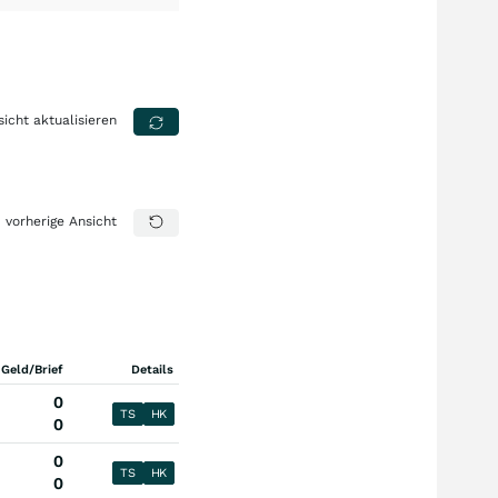
sicht aktualisieren
vorherige Ansicht
 Geld/Brief
Details
0
TS
HK
0
0
TS
HK
0