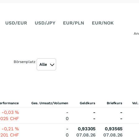
USD/EUR
USD/JPY
EUR/PLN
EUR/NOK
An
Börsenplatz
Alle
erformance
Ges. Umsatz/Volumen
Geldkurs
Briefkurs
Vol.
-0,03
%
-
-
-
0025
CHF
0
-
-
-0,21
%
-
0,93305
0,93565
0201
CHF
0
07.08.26
07.08.26