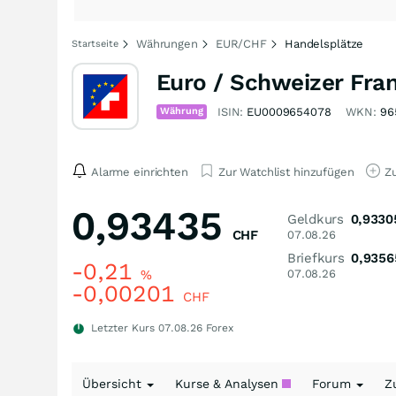
Währungen
EUR/CHF
Handelsplätze
Startseite
Euro / Schweizer Fra
Währung
ISIN:
EU0009654078
WKN:
96
Alarme einrichten
Zur Watchlist hinzufügen
Zu
0,93435
Geldkurs
0,9330
CHF
07.08.26
Briefkurs
0,9356
-0,21
%
07.08.26
-0,00201
CHF
Letzter Kurs
07.08.26
Forex
Übersicht
Kurse & Analysen
Forum
Z