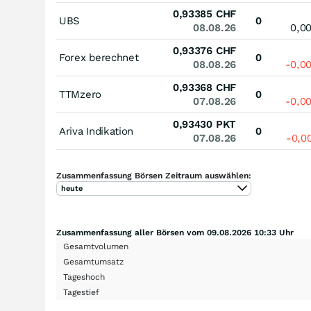
0,93385
CHF
UBS
0
08.08.26
0,0
0,93376
CHF
Forex berechnet
0
08.08.26
-0,0
0,93368
CHF
TTMzero
0
07.08.26
-0,0
0,93430
PKT
Ariva Indikation
0
07.08.26
-0,0
Zusammenfassung Börsen Zeitraum auswählen:
heute
Zusammenfassung aller Börsen vom 09.08.2026 10:33 Uhr
Gesamtvolumen
Gesamtumsatz
Tageshoch
Tagestief