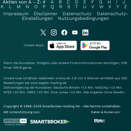
Aktien von A - Z:
#
A
B
C
D
E
F
G
H
I
J
K
L
M
N
O
P
Q
R
S
T
U
V
W
X
Y
Z
Impressum
Disclaimer
Datenschutz
Datenschutz-
Einstellungen
Nutzungsbedingungen
Unsere Apps:
Wenn Sie Kursdaten, Widgets oder andere Finanzinformationen benötigen, hilft
Ihnen
ARIVA
gerne.
Unsere User schätzen wallstreet-online.de: 4.8 von 5 Sternen ermittelt aus 285
Bewertungen bei www.kagels-trading.de
Zeitverzögerung der Kursdaten: Deutsche Börsen +15 Min. NASDAQ +15 Min.
NYSE +20 Min. AMEX +20 Min. Dow Jones +15 Min. Alle Angaben ohne Gewähr.
Copyright © 1998-2026 Smartbroker Holding AG - Alle Rechte vorbehalten.
Mit Unterstützung von:
Daten & Kurse von: