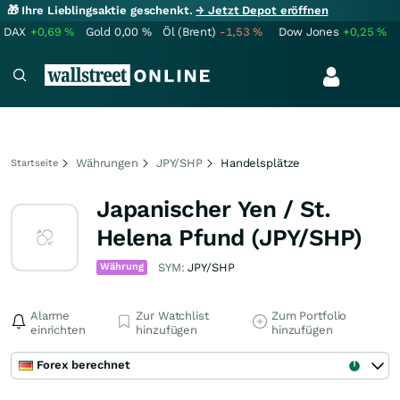
🎁 Ihre Lieblingsaktie geschenkt.
→ Jetzt Depot eröffnen
DAX
+0,69
%
Gold
0,00
%
Öl (Brent)
-1,53
%
Dow Jones
+0,25
%
Währungen
JPY/SHP
Handelsplätze
Startseite
Japanischer Yen / St.
Helena Pfund (JPY/SHP)
Währung
SYM:
JPY/SHP
Alarme
Zur Watchlist
Zum Portfolio
einrichten
hinzufügen
hinzufügen
Forex berechnet