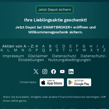
Jetzt Depot sichern
Ihre Lieblingsaktie geschenkt!
Jetzt Depot bei SMARTBROKER+ eröffnen und
Willkommensgeschenk sichern.
Aktien von A - Z:
#
A
B
C
D
E
F
G
H
I
J
K
L
M
N
O
P
Q
R
S
T
U
V
W
X
Y
Z
Impressum
Disclaimer
Datenschutz
Datenschutz-
Einstellungen
Nutzungsbedingungen
Unsere Apps:
Wenn Sie Kursdaten, Widgets oder andere Finanzinformationen benötigen, hilft
Ihnen
ARIVA
gerne.