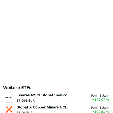
Weitere ETFs
iShares MSCI Global Semiconductors UCITS ETF USD (Acc)
Perf. 1 Jahr
+142,07
%
17,096 EUR
Global X Copper Miners UCITS ETF USD Acc
Perf. 1 Jahr
+102,51
%
57,99 EUR