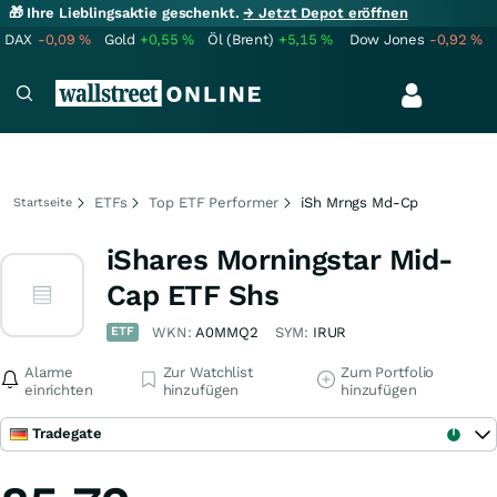
🎁 Ihre Lieblingsaktie geschenkt.
→ Jetzt Depot eröffnen
DAX
-0,09
%
Gold
+0,55
%
Öl (Brent)
+5,15
%
Dow Jones
-0,92
%
ETFs
Top ETF Performer
iSh Mrngs Md-Cp
Startseite
iShares Morningstar Mid-
Cap ETF Shs
ETF
WKN:
A0MMQ2
SYM:
IRUR
Alarme
Zur Watchlist
Zum Portfolio
einrichten
hinzufügen
hinzufügen
Tradegate