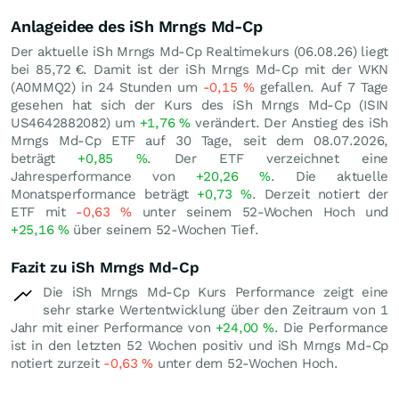
Anlageidee des iSh Mrngs Md-Cp
Der aktuelle iSh Mrngs Md-Cp Realtimekurs (
06.08.26
) liegt
bei 85,72
€
. Damit ist der iSh Mrngs Md-Cp mit der WKN
(A0MMQ2) in 24 Stunden um
-0,15
%
gefallen. Auf 7 Tage
gesehen hat sich der Kurs des iSh Mrngs Md-Cp (ISIN
US4642882082) um
+1,76
%
verändert. Der Anstieg des iSh
Mrngs Md-Cp ETF auf 30 Tage, seit dem 08.07.2026,
beträgt
+0,85
%
. Der ETF verzeichnet eine
Jahresperformance von
+20,26
%
. Die aktuelle
Monatsperformance beträgt
+0,73
%
. Derzeit notiert der
ETF mit
-0,63
%
unter seinem 52-Wochen Hoch und
+25,16
%
über seinem 52-Wochen Tief.
Fazit zu iSh Mrngs Md-Cp
Die iSh Mrngs Md-Cp Kurs Performance zeigt eine
sehr starke Wertentwicklung über den Zeitraum von 1
Jahr mit einer Performance von
+24,00
%
. Die Performance
ist in den letzten 52 Wochen positiv und iSh Mrngs Md-Cp
notiert zurzeit
-0,63
%
unter dem 52-Wochen Hoch.