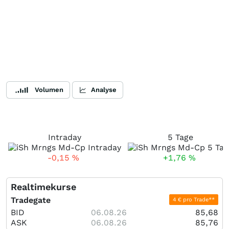
Volumen
Analyse
Intraday
5 Tage
-0,15
%
+1,76
%
Realtimekurse
Tradegate
4 € pro Trade**
BID
06.08.26
85,68
ASK
06.08.26
85,76