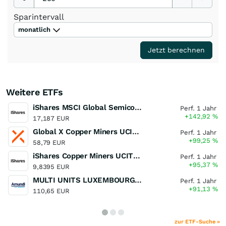
Sparintervall
monatlich
Jetzt berechnen
Weitere ETFs
iShares MSCI Global Semiconductors UCITS ETF USD (Acc)
Perf. 1 Jahr
+142,92
%
17,187 EUR
Global X Copper Miners UCITS ETF USD Acc
Perf. 1 Jahr
+99,25
%
58,79 EUR
iShares Copper Miners UCITS ETF
Perf. 1 Jahr
+95,37
%
9,8395 EUR
MULTI UNITS LUXEMBOURG - Lyxor MSCI Semiconductors ESG Filtered
Perf. 1 Jahr
+91,13
%
110,65 EUR
zur ETF-Suche »