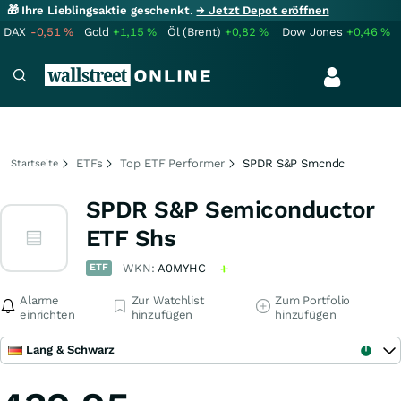
🎁 Ihre Lieblingsaktie geschenkt.
→ Jetzt Depot eröffnen
DAX
-0,51
%
Gold
+1,15
%
Öl (Brent)
+0,82
%
Dow Jones
+0,46
%
ETFs
Top ETF Performer
SPDR S&P Smcndc
Startseite
SPDR S&P Semiconductor
ETF Shs
ETF
WKN:
A0MYHC
Alarme
Zur Watchlist
Zum Portfolio
einrichten
hinzufügen
hinzufügen
Lang & Schwarz