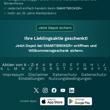
BörsenNews
✅ Jederzeit einfach handeln beim
SMARTBROKER+
✅ mehr als 25 Jahre Marktpräsenz
Jetzt Depot sichern
Ihre Lieblingsaktie geschenkt!
Jetzt Depot bei SMARTBROKER+ eröffnen und
Willkommensgeschenk sichern.
Aktien von A - Z:
#
A
B
C
D
E
F
G
H
I
J
K
L
M
N
O
P
Q
R
S
T
U
V
W
X
Y
Z
Impressum
Disclaimer
Datenschutz
Datenschutz-
Einstellungen
Nutzungsbedingungen
Unsere Apps: