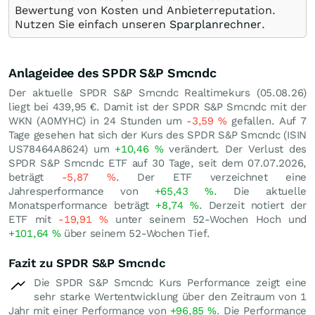
Bewertung von Kosten und Anbieterreputation.
Nutzen Sie einfach unseren
Sparplanrechner
.
Anlageidee des SPDR S&P Smcndc
Der aktuelle SPDR S&P Smcndc Realtimekurs (
05.08.26
)
liegt bei 439,95
€
. Damit ist der SPDR S&P Smcndc mit der
WKN (A0MYHC) in 24 Stunden um
-3,59
%
gefallen. Auf 7
Tage gesehen hat sich der Kurs des SPDR S&P Smcndc (ISIN
US78464A8624) um
+10,46
%
verändert. Der Verlust des
SPDR S&P Smcndc ETF auf 30 Tage, seit dem 07.07.2026,
beträgt
-5,87
%
. Der ETF verzeichnet eine
Jahresperformance von
+65,43
%
. Die aktuelle
Monatsperformance beträgt
+8,74
%
. Derzeit notiert der
ETF mit
-19,91
%
unter seinem 52-Wochen Hoch und
+101,64
%
über seinem 52-Wochen Tief.
Fazit zu SPDR S&P Smcndc
Die SPDR S&P Smcndc Kurs Performance zeigt eine
sehr starke Wertentwicklung über den Zeitraum von 1
Jahr mit einer Performance von
+96,85
%
. Die Performance