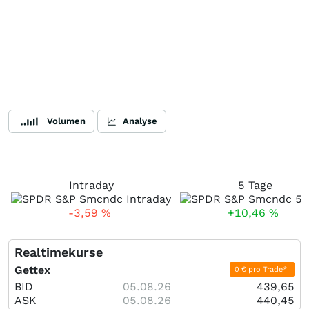
Volumen
Analyse
Intraday
5 Tage
-3,59
%
+10,46
%
Realtimekurse
Gettex
0 € pro Trade*
BID
05.08.26
439,65
ASK
05.08.26
440,45