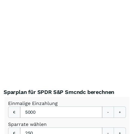
Sparplan für SPDR S&P Smcndc berechnen
Einmalige
Einzahlung
€
-
+
Sparrate
wählen
€
-
+