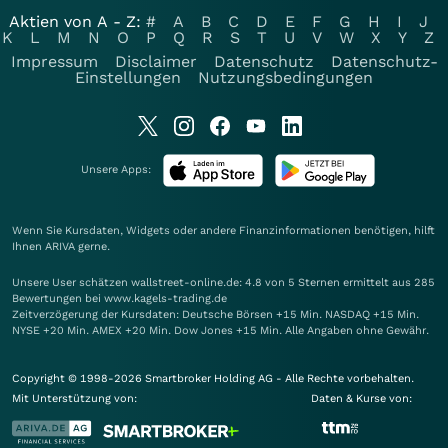
Aktien von A - Z:
#
A
B
C
D
E
F
G
H
I
J
K
L
M
N
O
P
Q
R
S
T
U
V
W
X
Y
Z
Impressum
Disclaimer
Datenschutz
Datenschutz-
Einstellungen
Nutzungsbedingungen
Unsere Apps:
Wenn Sie Kursdaten, Widgets oder andere Finanzinformationen benötigen, hilft
Ihnen
ARIVA
gerne.
Unsere User schätzen wallstreet-online.de: 4.8 von 5 Sternen ermittelt aus 285
Bewertungen bei www.kagels-trading.de
Zeitverzögerung der Kursdaten: Deutsche Börsen +15 Min. NASDAQ +15 Min.
NYSE +20 Min. AMEX +20 Min. Dow Jones +15 Min. Alle Angaben ohne Gewähr.
Copyright © 1998-2026 Smartbroker Holding AG - Alle Rechte vorbehalten.
Mit Unterstützung von:
Daten & Kurse von: