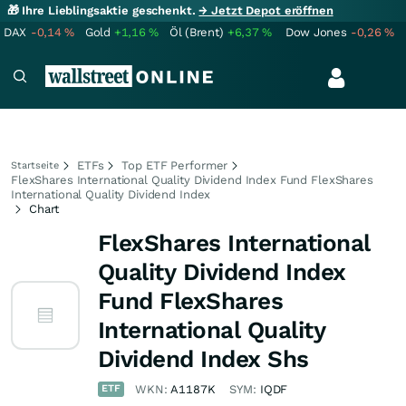
🎁 Ihre Lieblingsaktie geschenkt.
→ Jetzt Depot eröffnen
DAX
-0,14
%
Gold
+1,16
%
Öl (Brent)
+6,37
%
Dow Jones
-0,26
%
ETFs
Top ETF Performer
Startseite
FlexShares International Quality Dividend Index Fund FlexShares
International Quality Dividend Index
Chart
FlexShares International
Quality Dividend Index
Fund FlexShares
International Quality
Dividend Index Shs
ETF
WKN:
A1187K
SYM:
IQDF