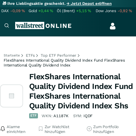
🎁 Ihre Lieblingsaktie geschenkt.
→ Jetzt Depot eröffnen
DAX
-0,09
%
Gold
+0,44
%
Öl (Brent)
+5,15
%
Dow Jones
-0,92
%
ETFs
Top ETF Performer
Startseite
FlexShares International Quality Dividend Index Fund FlexShares
International Quality Dividend Index
FlexShares International
Quality Dividend Index Fund
FlexShares International
Quality Dividend Index Shs
ETF
WKN:
A1187K
SYM:
IQDF
Alarme
Zur Watchlist
Zum Portfolio
einrichten
hinzufügen
hinzufügen