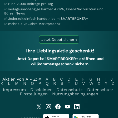
✅ rund 2.000 Beiträge pro Tag
✅ verlagsunabhängige Partner ARIVA, FinanzNachrichten und
BörsenNews
✅ Jederzeit einfach handeln beim
SMARTBROKER+
✅ mehr als 25 Jahre Marktpräsenz
Jetzt Depot sichern
Ihre Lieblingsaktie geschenkt!
Jetzt Depot bei SMARTBROKER+ eröffnen und
Willkommensgeschenk sichern.
Aktien von A - Z:
#
A
B
C
D
E
F
G
H
I
J
K
L
M
N
O
P
Q
R
S
T
U
V
W
X
Y
Z
Impressum
Disclaimer
Datenschutz
Datenschutz-
Einstellungen
Nutzungsbedingungen