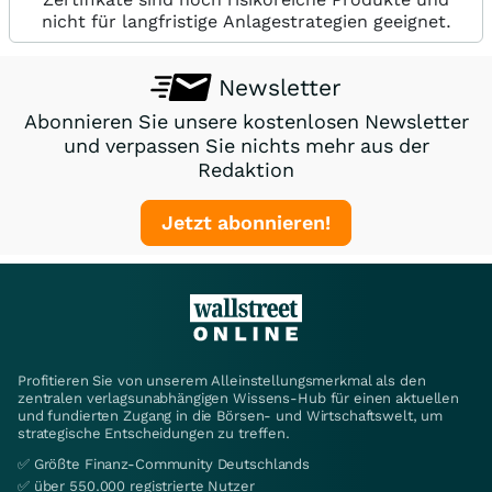
nicht für langfristige Anlagestrategien geeignet.
Newsletter
Abonnieren Sie unsere kostenlosen Newsletter
und verpassen Sie nichts mehr aus der
Redaktion
Jetzt abonnieren!
Profitieren Sie von unserem Alleinstellungsmerkmal als den
zentralen verlagsunabhängigen Wissens-Hub für einen aktuellen
und fundierten Zugang in die Börsen- und Wirtschaftswelt, um
strategische Entscheidungen zu treffen.
✅ Größte Finanz-Community Deutschlands
✅ über 550.000 registrierte Nutzer