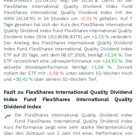
Realtimekurs (02:04:00) liegt bei 35,30
$
. Damit ist der
FlexShares International Quality Dividend Index Fund
FlexShares International Quality Dividend Index mit der
WKN (A1187K) in 24 Stunden um
-0,31
%
gefallen. Auf 7
Tage gesehen hat sich der Kurs des FlexShares International
Quality Dividend Index Fund FlexShares International Quality
Dividend Index (ISIN US33939L8375) um
+1,15
%
verändert.
Der Anstieg des FlexShares International Quality Dividend
Index Fund FlexShares International Quality Dividend Index
ETF auf 30 Tage, seit dem 08.07.2026, beträgt
+2,24
%
. Der
ETF verzeichnet eine Jahresperformance von
+14,62
%
. Die
aktuelle Monatsperformance beträgt
+1,56
%
. Derzeit
notiert der ETF mit
-1,58
%
unter seinem 52-Wochen Hoch
und
+30,41
%
über seinem 52-Wochen Tief.
Fazit zu FlexShares International Quality Dividend
Index Fund FlexShares International Quality
Dividend Index
Die FlexShares International Quality Dividend Index
Fund FlexShares International Quality Dividend Index
Kurs Performance zeigt eine sehr starke Wertentwicklung
über den Zeitraum von 1 Jahr mit einer Performance von