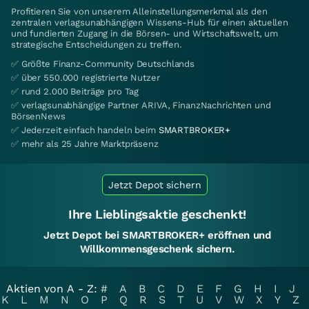
Profitieren Sie von unserem Alleinstellungsmerkmal als den
zentralen verlagsunabhängigen Wissens-Hub für einen aktuellen
und fundierten Zugang in die Börsen- und Wirtschaftswelt, um
strategische Entscheidungen zu treffen.
✅ Größte Finanz-Community Deutschlands
✅ über 550.000 registrierte Nutzer
✅ rund 2.000 Beiträge pro Tag
✅ verlagsunabhängige Partner ARIVA, FinanzNachrichten und
BörsenNews
✅ Jederzeit einfach handeln beim
SMARTBROKER+
✅ mehr als 25 Jahre Marktpräsenz
Jetzt Depot sichern
Ihre Lieblingsaktie geschenkt!
Jetzt Depot bei SMARTBROKER+ eröffnen und
Willkommensgeschenk sichern.
Aktien von A - Z:
#
A
B
C
D
E
F
G
H
I
J
K
L
M
N
O
P
Q
R
S
T
U
V
W
X
Y
Z