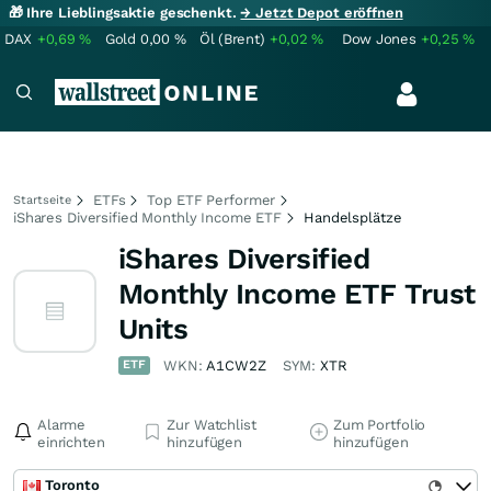
🎁 Ihre Lieblingsaktie geschenkt.
→ Jetzt Depot eröffnen
DAX
+0,69
%
Gold
0,00
%
Öl (Brent)
+0,02
%
Dow Jones
+0,25
%
ETFs
Top ETF Performer
Startseite
iShares Diversified Monthly Income ETF
Handelsplätze
iShares Diversified
Monthly Income ETF Trust
Units
ETF
WKN:
A1CW2Z
SYM:
XTR
Alarme
Zur Watchlist
Zum Portfolio
einrichten
hinzufügen
hinzufügen
Toronto