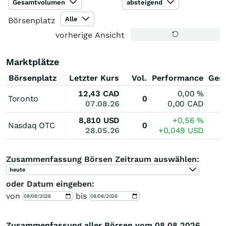
Gesamtvolumen
absteigend
Alle
Börsenplatz
vorherige Ansicht
Marktplätze
Börsenplatz
Letzter Kurs
Vol.
Performance
Ges
12,43
CAD
0,00
%
Toronto
0
07.08.26
0,00
CAD
8,810
USD
+0,56
%
Nasdaq OTC
0
28.05.26
+0,049
USD
Zusammenfassung Börsen Zeitraum auswählen:
heute
oder Datum eingeben:
von
bis
Zusammenfassung aller Börsen vom 08.08.2026