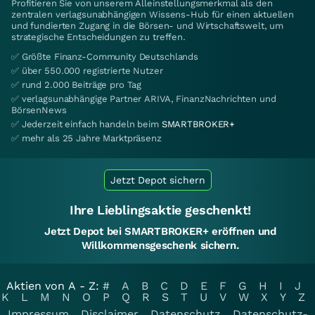
Profitieren Sie von unserem Alleinstellungsmerkmal als den
zentralen verlagsunabhängigen Wissens-Hub für einen aktuellen
und fundierten Zugang in die Börsen- und Wirtschaftswelt, um
strategische Entscheidungen zu treffen.
✅ Größte Finanz-Community Deutschlands
✅ über 550.000 registrierte Nutzer
✅ rund 2.000 Beiträge pro Tag
✅ verlagsunabhängige Partner ARIVA, FinanzNachrichten und
BörsenNews
✅ Jederzeit einfach handeln beim
SMARTBROKER+
✅ mehr als 25 Jahre Marktpräsenz
Jetzt Depot sichern
Ihre Lieblingsaktie geschenkt!
Jetzt Depot bei SMARTBROKER+ eröffnen und
Willkommensgeschenk sichern.
Aktien von A - Z:
#
A
B
C
D
E
F
G
H
I
J
K
L
M
N
O
P
Q
R
S
T
U
V
W
X
Y
Z
Impressum
Disclaimer
Datenschutz
Datenschutz-