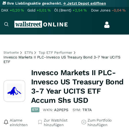
🎁 Ihre Lieblingsaktie geschenkt.
→ Jetzt Depot eröffnen
DAX
+0,20
%
Gold
+0,01
%
Öl (Brent)
+2,54
%
Dow Jones
-0,04
%
ETFs
Top ETF Performer
Startseite
Invesco Markets II PLC-Invesco US Treasury Bond 3-7 Year UCITS
ETF
Invesco Markets II PLC-
Invesco US Treasury Bond
3-7 Year UCITS ETF
Accum Shs USD
ETF
WKN:
A2PEPS
SYM:
TR7A
Alarme
Zur Watchlist
Zum Portfolio
einrichten
hinzufügen
hinzufügen