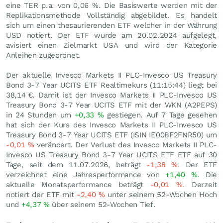
eine TER p.a. von 0,06 %. Die Basiswerte werden mit der
Replikationsmethode Vollständig abgebildet. Es handelt
sich um einen thesaurierenden ETF welcher in der Währung
USD notiert. Der ETF wurde am 20.02.2024 aufgelegt,
avisiert einen Zielmarkt USA und wird der Kategorie
Anleihen zugeordnet.
Der aktuelle Invesco Markets II PLC-Invesco US Treasury
Bond 3-7 Year UCITS ETF Realtimekurs (11:15:44) liegt bei
38,14
€
. Damit ist der Invesco Markets II PLC-Invesco US
Treasury Bond 3-7 Year UCITS ETF mit der WKN (A2PEPS)
in 24 Stunden um
+0,33
%
gestiegen. Auf 7 Tage gesehen
hat sich der Kurs des Invesco Markets II PLC-Invesco US
Treasury Bond 3-7 Year UCITS ETF (ISIN IE00BF2FNR50) um
-0,01
%
verändert. Der Verlust des Invesco Markets II PLC-
Invesco US Treasury Bond 3-7 Year UCITS ETF ETF auf 30
Tage, seit dem 11.07.2026, beträgt
-1,38
%
. Der ETF
verzeichnet eine Jahresperformance von
+1,40
%
. Die
aktuelle Monatsperformance beträgt
-0,01
%
. Derzeit
notiert der ETF mit
-2,40
%
unter seinem 52-Wochen Hoch
und
+4,37
%
über seinem 52-Wochen Tief.