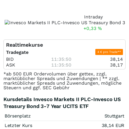
Intraday
+0,33
%
Realtimekurse
Tradegate
4 € pro Trade**
BID
11:35:50
38,14
ASK
11:35:50
38,17
*ab 500 EUR Ordervolumen über gettex, zzgl.
marktüblicher Spreads und Zuwendungen | ** zzgl.
marktüblicher Spreads und Zuwendungen, mögliche
Steuern und ggf. SEC Gebühr
Kursdetails Invesco Markets II PLC-Invesco US
Treasury Bond 3-7 Year UCITS ETF
Börsenplatz
Stuttgart
Letzter Kurs
38,14
EUR