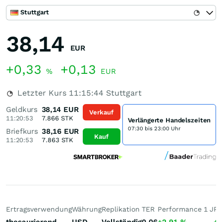
Stuttgart
38,14
EUR
+0,33
+0,13
%
EUR
Letzter Kurs
11:15:44
Stuttgart
Geldkurs
38,14
EUR
Verkauf
11:20:53
7.866
STK
Verlängerte Handelszeiten
07:30 bis 23:00 Uhr
Briefkurs
38,16
EUR
Kauf
11:20:53
7.863
STK
Ertragsverwendung
Währung
Replikation
TER
Performance 1 J
Pe