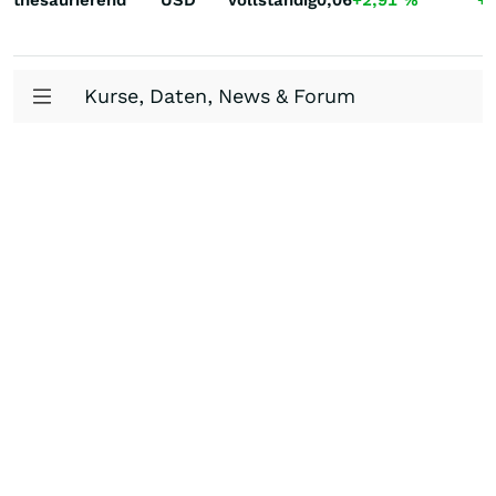
thesaurierend
USD
Vollständig
0,06
+2,91
%
+
Kurse, Daten, News & Forum