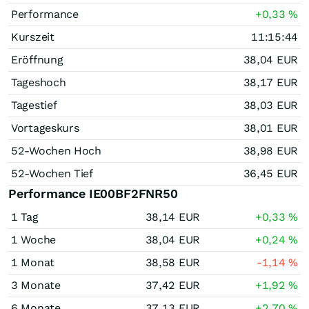
Performance
+0,33
%
Kurszeit
11:15:44
Eröffnung
38,04
EUR
Tageshoch
38,17
EUR
Tagestief
38,03
EUR
Vortageskurs
38,01
EUR
52-Wochen Hoch
38,98
EUR
52-Wochen Tief
36,45
EUR
Performance IE00BF2FNR50
1 Tag
38,14
EUR
+0,33
%
1 Woche
38,04
EUR
+0,24
%
1 Monat
38,58
EUR
-1,14
%
3 Monate
37,42
EUR
+1,92
%
6 Monate
37,13
EUR
+2,70
%