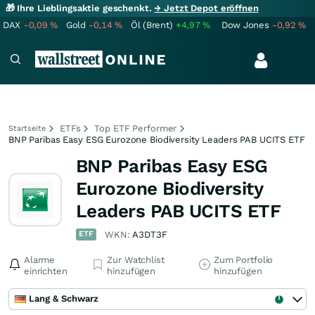
🎁 Ihre Lieblingsaktie geschenkt.
→ Jetzt Depot eröffnen
DAX
-0,09
%
Gold
-0,14
%
Öl (Brent)
+4,97
%
Dow Jones
-0,92
%
ETFs
Top ETF Performer
Startseite
BNP Paribas Easy ESG Eurozone Biodiversity Leaders PAB UCITS ETF
BNP Paribas Easy ESG
Eurozone Biodiversity
Leaders PAB UCITS ETF
ETF
WKN:
A3DT3F
Alarme
Zur Watchlist
Zum Portfolio
einrichten
hinzufügen
hinzufügen
Lang & Schwarz