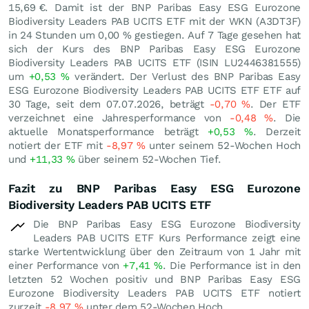
15,69
€
. Damit ist der BNP Paribas Easy ESG Eurozone
Biodiversity Leaders PAB UCITS ETF mit der WKN (A3DT3F)
in 24 Stunden um
0,00
%
gestiegen. Auf 7 Tage gesehen hat
sich der Kurs des BNP Paribas Easy ESG Eurozone
Biodiversity Leaders PAB UCITS ETF (ISIN LU2446381555)
um
+0,53
%
verändert. Der Verlust des BNP Paribas Easy
ESG Eurozone Biodiversity Leaders PAB UCITS ETF ETF auf
30 Tage, seit dem 07.07.2026, beträgt
-0,70
%
. Der ETF
verzeichnet eine Jahresperformance von
-0,48
%
. Die
aktuelle Monatsperformance beträgt
+0,53
%
. Derzeit
notiert der ETF mit
-8,97
%
unter seinem 52-Wochen Hoch
und
+11,33
%
über seinem 52-Wochen Tief.
Fazit zu BNP Paribas Easy ESG Eurozone
Biodiversity Leaders PAB UCITS ETF
Die BNP Paribas Easy ESG Eurozone Biodiversity
Leaders PAB UCITS ETF Kurs Performance zeigt eine
starke Wertentwicklung über den Zeitraum von 1 Jahr mit
einer Performance von
+7,41
%
. Die Performance ist in den
letzten 52 Wochen positiv und BNP Paribas Easy ESG
Eurozone Biodiversity Leaders PAB UCITS ETF notiert
zurzeit
-8,97
%
unter dem 52-Wochen Hoch.