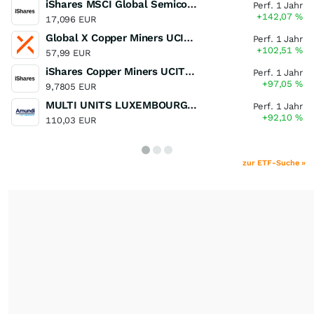
iShares MSCI Global Semiconductors UCITS ETF USD (Acc)
Perf. 1 Jahr
+142,07
%
17,096 EUR
Global X Copper Miners UCITS ETF USD Acc
Perf. 1 Jahr
+102,51
%
57,99 EUR
iShares Copper Miners UCITS ETF
Perf. 1 Jahr
+97,05
%
9,7805 EUR
MULTI UNITS LUXEMBOURG - Lyxor MSCI Semiconductors ESG Filtered
Perf. 1 Jahr
+92,10
%
110,03 EUR
zur ETF-Suche »