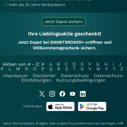
✅ mehr als 25 Jahre Marktpräsenz
Jetzt Depot sichern
Ihre Lieblingsaktie geschenkt!
Jetzt Depot bei SMARTBROKER+ eröffnen und
Willkommensgeschenk sichern.
Aktien von A - Z:
#
A
B
C
D
E
F
G
H
I
J
K
L
M
N
O
P
Q
R
S
T
U
V
W
X
Y
Z
Impressum
Disclaimer
Datenschutz
Datenschutz-
Einstellungen
Nutzungsbedingungen
Unsere Apps:
Wenn Sie Kursdaten, Widgets oder andere Finanzinformationen benötigen, hilft