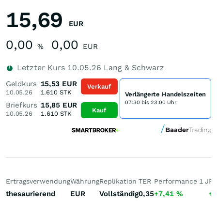
15,69
EUR
0,00
0,00
%
EUR
Letzter Kurs
10.05.26
Lang & Schwarz
Geldkurs
15,53
EUR
Verkauf
10.05.26
1.610
STK
Verlängerte Handelszeiten
07:30 bis 23:00 Uhr
Briefkurs
15,85
EUR
Kauf
10.05.26
1.610
STK
Ertragsverwendung
Währung
Replikation
TER
Performance 1 J
Pe
thesaurierend
EUR
Vollständig
0,35
+7,41
%
+