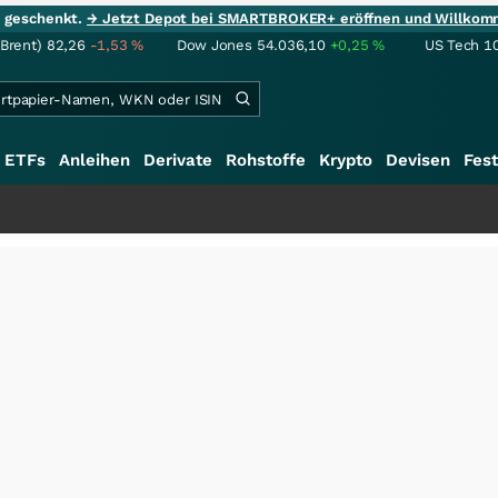
ie geschenkt.
→ Jetzt Depot bei SMARTBROKER+ eröffnen und Willkom
(Brent)
82,26
-1,53
%
Dow Jones
54.036,10
+0,25
%
US Tech 1
ETFs
Anleihen
Derivate
Rohstoffe
Krypto
Devisen
Fest