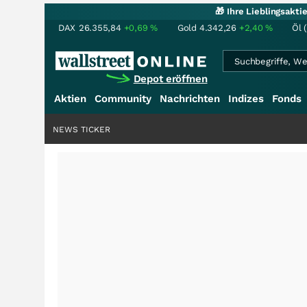
🎁 Ihre Lieblingsakt
DAX
26.355,84
+0,69
%
Gold
4.342,26
+2,40
%
Öl 
Depot eröffnen
Aktien
Community
Nachrichten
Indizes
Fonds
NEWS TICKER