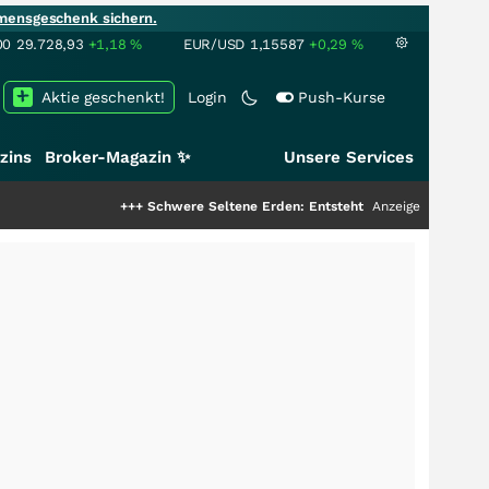
mensgeschenk sichern.
00
29.728,93
+1,18
%
EUR/USD
1,15587
+0,29
%
Aktie geschenkt!
Login
Push-Kurse
zins
Broker-Magazin ✨
Unsere Services
+++
Schwere Seltene Erden: Entsteht hier die nächste Milliarden
Anzeige