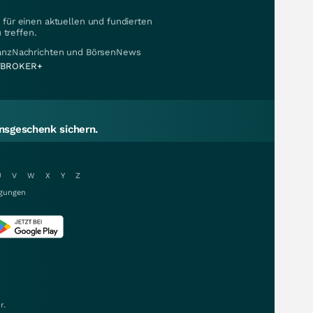
für einen aktuellen und fundierten
 treffen.
nanzNachrichten und BörsenNews
BROKER+
sgeschenk sichern.
U
V
W
X
Y
Z
gungen
r.