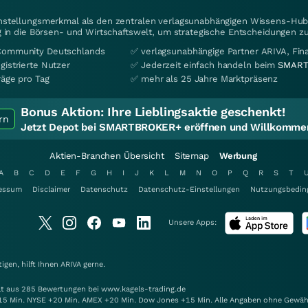
instellungsmerkmal als den zentralen verlagsunabhängigen Wissens-Hub 
 in die Börsen- und Wirtschaftswelt, um strategische Entscheidungen zu
Community Deutschlands
✅ verlagsunabhängige Partner ARIVA, Fi
gistrierte Nutzer
✅ Jederzeit einfach handeln beim
SMART
räge pro Tag
✅ mehr als 25 Jahre Marktpräsenz
Bonus Aktion:
Ihre Lieblingsaktie geschenkt!
rn
Jetzt Depot bei SMARTBROKER+ eröffnen und Willkommen
Aktien-Branchen Übersicht
Sitemap
Werbung
A
B
C
D
E
F
G
H
I
J
K
L
M
N
O
P
Q
R
S
T
essum
Disclaimer
Datenschutz
Datenschutz-Einstellungen
Nutzungsbedin
Unsere Apps:
gen, hilft Ihnen
ARIVA
gerne.
elt aus 285 Bewertungen bei www.kagels-trading.de
15 Min. NYSE +20 Min. AMEX +20 Min. Dow Jones +15 Min. Alle Angaben ohne Gewäh