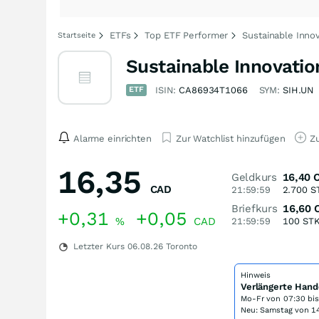
ETFs
Top ETF Performer
Sustainable Inno
Startseite
Sustainable Innovatio
ETF
ISIN:
CA86934T1066
SYM:
SIH.UN
Alarme einrichten
Zur Watchlist hinzufügen
Zu
16,35
Geldkurs
16,40
CAD
21:59:59
2.700
S
Briefkurs
16,60
+0,31
+0,05
%
CAD
21:59:59
100
ST
Letzter Kurs
06.08.26
Toronto
Hinweis
Verlängerte Hand
Mo-Fr von
07:30 bi
Neu: Samstag von 14