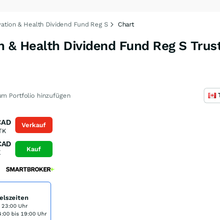
vation & Health Dividend Fund Reg S
Chart
n & Health Dividend Fund Reg S Trust
m Portfolio hinzufügen
CAD
Verkauf
TK
CAD
Kauf
K
elszeiten
s 23:00 Uhr
:00 bis 19:00 Uhr