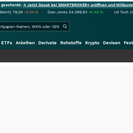
ie geschenkt.
→ Jetzt Depot bei SMARTBROKER+ eröffnen und Willkom
(Brent)
79,09
-0,44
%
Dow Jones
54.399,93
+0,46
%
US Tech 1
ETFs
Anleihen
Derivate
Rohstoffe
Krypto
Devisen
Fest