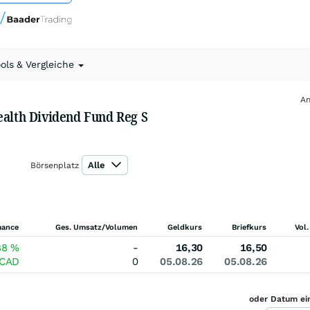
ools & Vergleiche
An
ealth Dividend Fund Reg S
Alle
Börsenplatz
mance
Ges. Umsatz/Volumen
Geldkurs
Briefkurs
Vol.
88
%
-
16,30
16,50
CAD
0
05.08.26
05.08.26
oder Datum ei