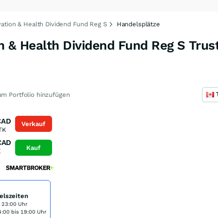
vation & Health Dividend Fund Reg S
Handelsplätze
n & Health Dividend Fund Reg S Trust
m Portfolio hinzufügen
CAD
Verkauf
TK
CAD
Kauf
K
elszeiten
s 23:00 Uhr
:00 bis 19:00 Uhr