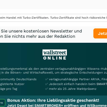
eim Handel mit Turbo-Zertifikaten. Turbo-Zertifikate sind hoch risikoreiche P
 Sie unsere kostenlosen Newsletter und
Jetz
n Sie nichts mehr aus der Redaktion
instellungsmerkmal als den zentralen verlagsunabhängigen Wissens-Hub 
 in die Börsen- und Wirtschaftswelt, um strategische Entscheidungen zu
Community Deutschlands
✅ verlagsunabhängige Partner ARIVA, Fi
gistrierte Nutzer
✅ Jederzeit einfach handeln beim
SMART
räge pro Tag
✅ mehr als 25 Jahre Marktpräsenz
Bonus Aktion:
Ihre Lieblingsaktie geschenkt!
rn
Jetzt Depot bei SMARTBROKER+ eröffnen und Willkommen