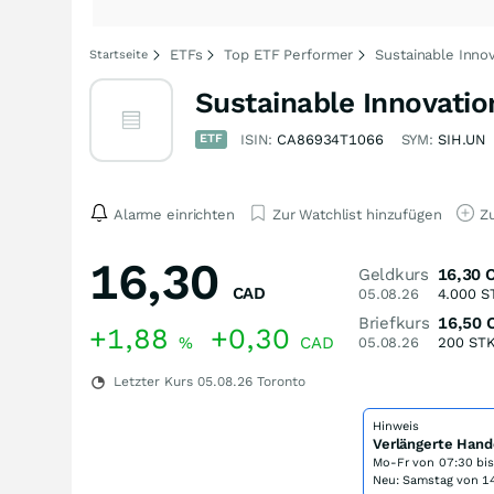
ETFs
Top ETF Performer
Sustainable Inno
Startseite
Sustainable Innovatio
ETF
ISIN:
CA86934T1066
SYM:
SIH.UN
Alarme einrichten
Zur Watchlist hinzufügen
Zu
16,30
Geldkurs
16,30
CAD
05.08.26
4.000
S
Briefkurs
16,50
+1,88
+0,30
%
CAD
05.08.26
200
ST
Letzter Kurs
05.08.26
Toronto
Hinweis
Verlängerte Hand
Mo-Fr von
07:30 bi
Neu: Samstag von 14