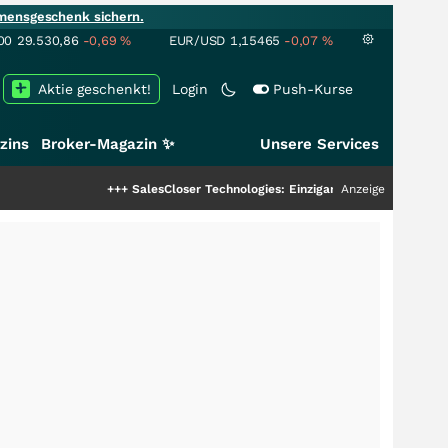
mensgeschenk sichern.
00
29.530,86
-0,69
%
EUR/USD
1,15465
-0,07
%
Aktie geschenkt!
Login
Push-Kurse
zins
Broker-Magazin ✨
Unsere Services
+++
SalesCloser Technologies: Einzigartige Leistung zieht die Top
Anzeige