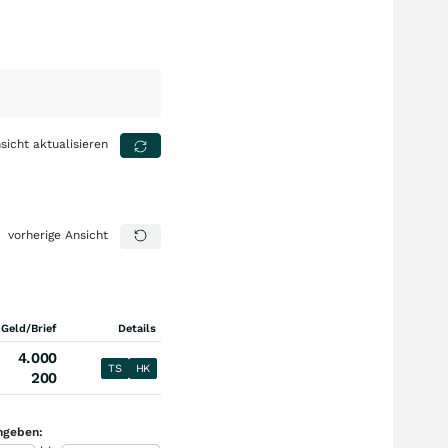
sicht aktualisieren
vorherige Ansicht
 Geld/Brief
Details
4.000
TS
HK
200
ngeben: