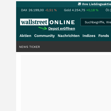
🎁 Ihre Lieblingsakt
DAX
26.199,00
-0,51
%
Gold
4.254,75
+0,18
%
Öl 
Depot eröffnen
Aktien
Community
Nachrichten
Indizes
Fonds
NEWS TICKER