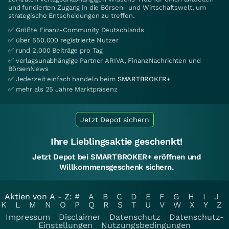
und fundierten Zugang in die Börsen- und Wirtschaftswelt, um
strategische Entscheidungen zu treffen.
✅ Größte Finanz-Community Deutschlands
✅ über 550.000 registrierte Nutzer
✅ rund 2.000 Beiträge pro Tag
✅ verlagsunabhängige Partner ARIVA, FinanzNachrichten und
BörsenNews
✅ Jederzeit einfach handeln beim
SMARTBROKER+
✅ mehr als 25 Jahre Marktpräsenz
Jetzt Depot sichern
Ihre Lieblingsaktie geschenkt!
Jetzt Depot bei SMARTBROKER+ eröffnen und
Willkommensgeschenk sichern.
Aktien von A - Z:
#
A
B
C
D
E
F
G
H
I
J
K
L
M
N
O
P
Q
R
S
T
U
V
W
X
Y
Z
Impressum
Disclaimer
Datenschutz
Datenschutz-
Einstellungen
Nutzungsbedingungen