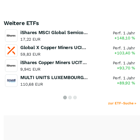
Weitere ETFs
iShares MSCI Global Semiconductors UCITS ETF USD (Acc)
Perf. 1 Jahr
+148,10
%
17,22 EUR
Global X Copper Miners UCITS ETF USD Acc
Perf. 1 Jahr
+103,40
%
59,83 EUR
iShares Copper Miners UCITS ETF
Perf. 1 Jahr
+93,70
%
9,941 EUR
MULTI UNITS LUXEMBOURG - Lyxor MSCI Semiconductors ESG Filtered
Perf. 1 Jahr
+89,92
%
110,68 EUR
zur ETF-Suche »