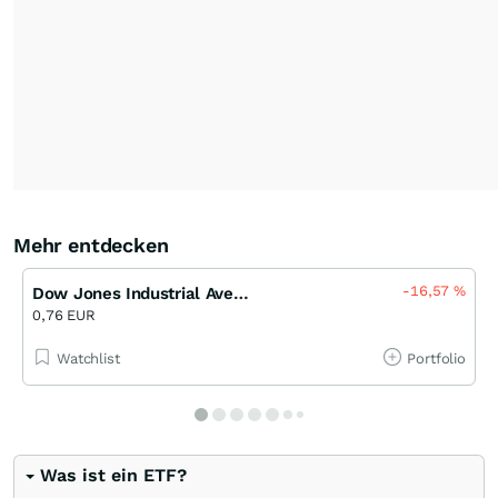
Mehr entdecken
-16,57
%
Dow Jones Industrial Average Excess Return Endlos Turbo Short Open-End (UBS)
0,76 EUR
Watchlist
Portfolio
Was ist ein ETF?