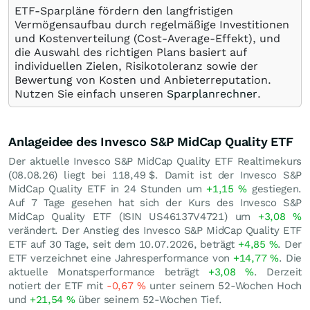
ETF-Sparpläne fördern den langfristigen
Vermögensaufbau durch regelmäßige Investitionen
und Kostenverteilung (Cost-Average-Effekt), und
die Auswahl des richtigen Plans basiert auf
individuellen Zielen, Risikotoleranz sowie der
Bewertung von Kosten und Anbieterreputation.
Nutzen Sie einfach unseren
Sparplanrechner
.
Anlageidee des Invesco S&P MidCap Quality ETF
Der aktuelle Invesco S&P MidCap Quality ETF Realtimekurs
(
08.08.26
) liegt bei 118,49
$
. Damit ist der Invesco S&P
MidCap Quality ETF in 24 Stunden um
+1,15
%
gestiegen.
Auf 7 Tage gesehen hat sich der Kurs des Invesco S&P
MidCap Quality ETF (ISIN US46137V4721) um
+3,08
%
verändert. Der Anstieg des Invesco S&P MidCap Quality ETF
ETF auf 30 Tage, seit dem 10.07.2026, beträgt
+4,85
%
. Der
ETF verzeichnet eine Jahresperformance von
+14,77
%
. Die
aktuelle Monatsperformance beträgt
+3,08
%
. Derzeit
notiert der ETF mit
-0,67
%
unter seinem 52-Wochen Hoch
und
+21,54
%
über seinem 52-Wochen Tief.