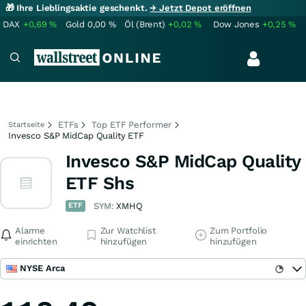
🎁 Ihre Lieblingsaktie geschenkt.
→ Jetzt Depot eröffnen
DAX
+0,69
%
Gold
0,00
%
Öl (Brent)
+0,02
%
Dow Jones
+0,25
%
ETFs
Top ETF Performer
Startseite
Invesco S&P MidCap Quality ETF
Invesco S&P MidCap Quality
ETF Shs
ETF
SYM:
XMHQ
Alarme
Zur Watchlist
Zum Portfolio
einrichten
hinzufügen
hinzufügen
NYSE Arca