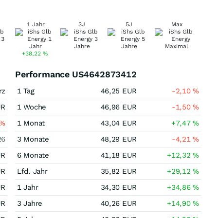
1 Jahr
3J
5J
Max
+38,22
%
Performance US4642873412
rz
1 Tag
46,25
EUR
-2,10
%
UR
1 Woche
46,96
EUR
-1,50
%
%
1 Monat
43,04
EUR
+7,47
%
26
3 Monate
48,29
EUR
-4,21
%
UR
6 Monate
41,18
EUR
+12,32
%
UR
Lfd. Jahr
35,82
EUR
+29,12
%
UR
1 Jahr
34,30
EUR
+34,86
%
UR
3 Jahre
40,26
EUR
+14,90
%