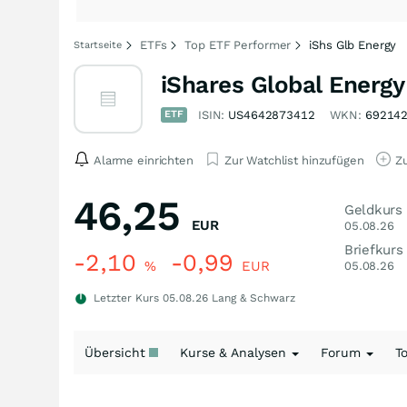
ETFs
Top ETF Performer
iShs Glb Energy
Startseite
iShares Global Energ
ETF
ISIN:
US4642873412
WKN:
69214
Alarme einrichten
Zur Watchlist hinzufügen
Zu
46,25
Geldkurs
EUR
05.08.26
Briefkurs
-2,10
-0,99
%
EUR
05.08.26
Letzter Kurs
05.08.26
Lang & Schwarz
Übersicht
Kurse & Analysen
Forum
T