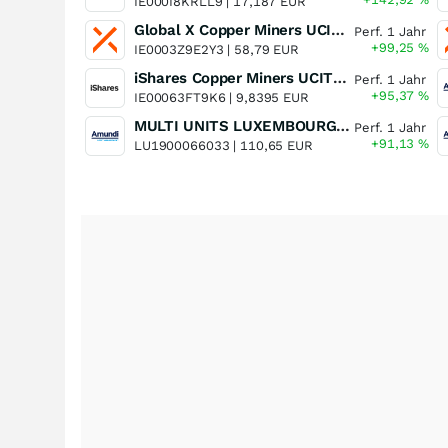
IE000I8KRLL9 |
17,187 EUR
Global X Copper Miners UCITS ETF USD Acc
Perf. 1 Jahr
+99,25
%
IE0003Z9E2Y3 |
58,79 EUR
iShares Copper Miners UCITS ETF
Perf. 1 Jahr
+95,37
%
IE00063FT9K6 |
9,8395 EUR
MULTI UNITS LUXEMBOURG - Lyxor MSCI Semiconductors ESG Filtered
Perf. 1 Jahr
+91,13
%
LU1900066033 |
110,65 EUR