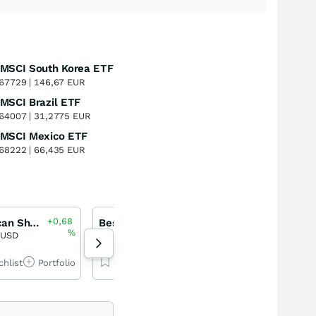
 MSCI South Korea ETF
Perf. 1 Jahr
+134,74
%
67729 |
146,67 EUR
 MSCI Brazil ETF
Perf. 1 Jahr
+34,88
%
64007 |
31,2775 EUR
 MSCI Mexico ETF
Perf. 1 Jahr
+30,99
%
68222 |
66,435 EUR
+0,68
-2,14
American Shared Hospital Services
Best Buy
Clorox
%
%
 USD
84,50 USD
105,84 USD
chlist
Portfolio
Watchlist
Portfolio
Watchlist
Por