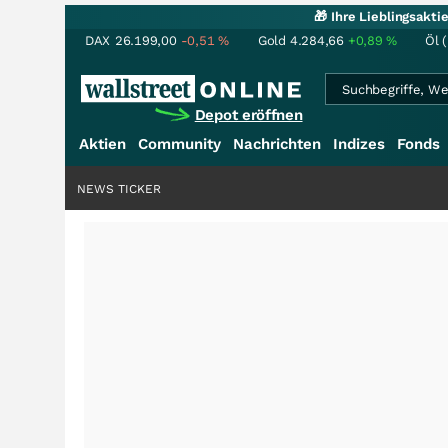
🎁 Ihre Lieblingsakt
DAX
26.199,00
-0,51
%
Gold
4.284,66
+0,89
%
Öl 
Depot eröffnen
Aktien
Community
Nachrichten
Indizes
Fonds
NEWS TICKER