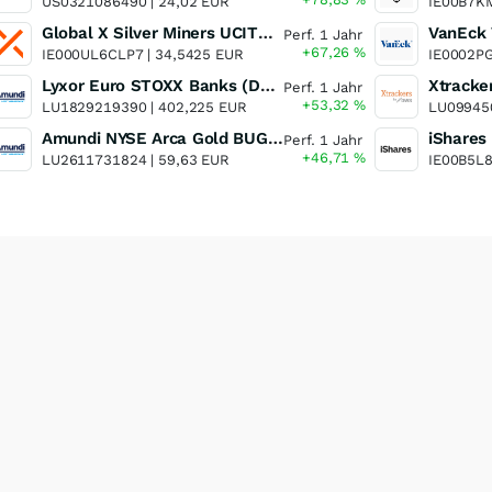
US0321086490 |
24,02 EUR
IE00B7K
Global X Silver Miners UCITS ETF
Perf. 1 Jahr
+67,26
%
IE000UL6CLP7 |
34,5425 EUR
IE0002P
Lyxor Euro STOXX Banks (DR) UCITS ETF- Acc
Perf. 1 Jahr
+53,32
%
LU1829219390 |
402,225 EUR
LU09945
Amundi NYSE Arca Gold BUGS UCITS ETF Dist
Perf. 1 Jahr
+46,71
%
LU2611731824 |
59,63 EUR
IE00B5L