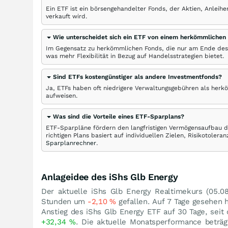
Ein ETF ist ein börsengehandelter Fonds, der Aktien, Anlei
verkauft wird.
Wie unterscheidet sich ein ETF von einem herkömmlichen
Im Gegensatz zu herkömmlichen Fonds, die nur am Ende des
was mehr Flexibilität in Bezug auf Handelsstrategien bietet.
Sind ETFs kostengünstiger als andere Investmentfonds?
Ja, ETFs haben oft niedrigere Verwaltungsgebühren als herk
aufweisen.
Was sind die Vorteile eines ETF-Sparplans?
ETF-Sparpläne fördern den langfristigen Vermögensaufbau du
richtigen Plans basiert auf individuellen Zielen, Risikotole
Sparplanrechner
.
Anlageidee des iShs Glb Energy
Der aktuelle iShs Glb Energy Realtimekurs (
05.0
Stunden um
-2,10
%
gefallen. Auf 7 Tage gesehen 
Anstieg des iShs Glb Energy ETF auf 30 Tage, seit
+32,34
%
. Die aktuelle Monatsperformance beträ