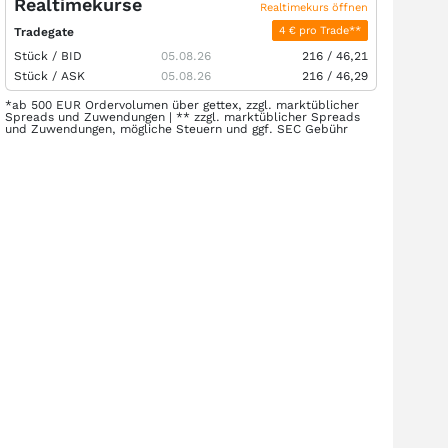
Realtimekurse
Realtimekurs öffnen
4 € pro Trade**
Tradegate
Stück /
BID
05.08.26
216
/
46,21
Stück /
ASK
05.08.26
216
/
46,29
*ab 500 EUR Ordervolumen über gettex, zzgl. marktüblicher
Spreads und Zuwendungen | ** zzgl. marktüblicher Spreads
und Zuwendungen, mögliche Steuern und ggf. SEC Gebühr