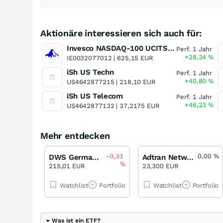
Aktionäre interessieren sich auch für:
Invesco NASDAQ-100 UCITS ETF
Perf. 1 Jahr
+28,34
%
IE0032077012 |
625,15 EUR
iSh US Techn
Perf. 1 Jahr
+40,80
%
US4642877215 |
218,10 EUR
iSh US Telecom
Perf. 1 Jahr
+46,23
%
US4642877132 |
37,2175 EUR
Mehr entdecken
-0,31
0,00
%
DWS German Small/Mid Cap LD
Adtran Networks
%
215,01 EUR
23,300 EUR
Watchlist
Portfolio
Watchlist
Portfolio
Was ist ein ETF?