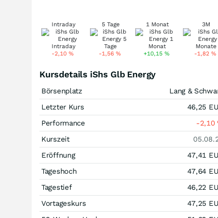
Intraday
5 Tage
1 Monat
3M
-2,10
%
-1,56
%
+10,15
%
-1,82
%
Kursdetails iShs Glb Energy
Börsenplatz
Lang & Schwa
Letzter Kurs
46,25
E
Performance
-2,10
Kurszeit
05.08.
Eröffnung
47,41
E
Tageshoch
47,64
E
Tagestief
46,22
E
Vortageskurs
47,25
E