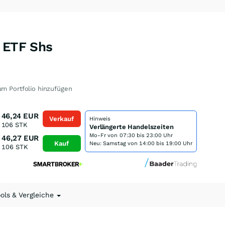
y ETF Shs
2
m Portfolio hinzufügen
46,24
EUR
Verkauf
Hinweis
106
STK
Verlängerte Handelszeiten
Mo-Fr von
07:30 bis 23:00 Uhr
46,27
EUR
Kauf
Neu: Samstag von 14:00 bis 19:00 Uhr
106
STK
ools & Vergleiche