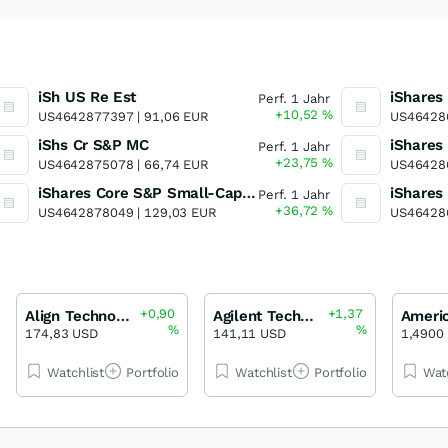
iSh US Re Est
iShares
Perf. 1 Jahr
+10,52
%
US4642877397 |
91,06 EUR
US46428
iShs Cr S&P MC
iShares
Perf. 1 Jahr
+23,75
%
US4642875078 |
66,74 EUR
US46428
iShares Core S&P Small-Cap ETF
iShares
Perf. 1 Jahr
+36,72
%
US4642878049 |
129,03 EUR
US46428
+0,90
+1,37
Align Technology
Agilent Technologies
%
%
174,83 USD
141,11 USD
1,4900
Watchlist
Portfolio
Watchlist
Portfolio
Wat