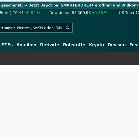
ie geschenkt.
→ Jetzt Depot bei SMARTBROKER+ eröffnen und Willkom
(Brent)
79,44
+0,82
%
Dow Jones
54.399,93
+0,46
%
US Tech 1
ETFs
Anleihen
Derivate
Rohstoffe
Krypto
Devisen
Fest