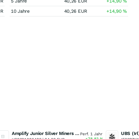
UR
5 Jahre
40,26
EUR
+14,90
%
UR
10 Jahre
40,26
EUR
+14,90
%
Amplify Junior Silver Miners ETF Junior Silver Miners ETF
Perf. 1 Jahr
+78,83
%