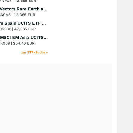
MNP07 |
42,695 EUR
VanEck Vectors Rare Earth and Strategic Metals UCITS ETF
Perf. 1 Jahr
+46,21
%
G6CA6 |
12,365 EUR
Xtrackers Spain UCITS ETF Distribution
Perf. 1 Jahr
+43,02
%
05336 |
47,385 EUR
iShares MSCI EM Asia UCITS ETF
Perf. 1 Jahr
+41,59
%
8K969 |
254,40 EUR
zur ETF-Suche »