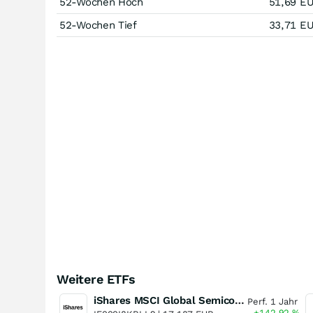
52-Wochen Hoch
51,69
E
52-Wochen Tief
33,71
E
Weitere ETFs
iShares MSCI Global Semiconductors UCITS ETF USD (Acc)
Perf. 1 Jahr
+142,92
%