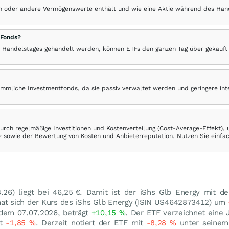
hen oder andere Vermögenswerte enthält und wie eine Aktie während des Han
 Fonds?
 Handelstages gehandelt werden, können ETFs den ganzen Tag über gekauft
ömmliche Investmentfonds, da sie passiv verwaltet werden und geringere in
rch regelmäßige Investitionen und Kostenverteilung (Cost-Average-Effekt),
ranz sowie der Bewertung von Kosten und Anbieterreputation. Nutzen Sie einfa
8.26
) liegt bei 46,25
€
. Damit ist der iShs Glb Energy mit d
hat sich der Kurs des iShs Glb Energy (ISIN US4642873412) um
 dem 07.07.2026, beträgt
+10,15
%
. Der ETF verzeichnet eine
gt
-1,85
%
. Derzeit notiert der ETF mit
-8,28
%
unter seinem