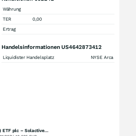
Währung
TER
0,00
Ertrag
Handelsinformationen US4642873412
Liquidister Handelsplatz
NYSE Arca
UBS (Irl) ETF plc – Solactive Global Pure Gold Miners UCITS ETF - A Dis USD o.N.
Perf. 1 Jahr
+46,53
%