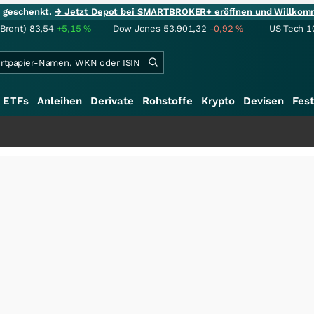
ie geschenkt.
→ Jetzt Depot bei SMARTBROKER+ eröffnen und Willkom
(Brent)
83,54
+5,15
%
Dow Jones
53.901,32
-0,92
%
US Tech 1
ETFs
Anleihen
Derivate
Rohstoffe
Krypto
Devisen
Fest