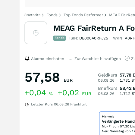
Fonds
Top Fonds Performer
MEAG FairRet
Startseite
MEAG FairReturn A F
Fonds
ISIN:
DE000A0RFJ25
WKN:
A0RF
Alarme einrichten
Zur Watchlist hinzufügen
Zu
57,58
Geldkurs
57,78
EUR
06.08.26
1.731
S
Briefkurs
58,42
+0,04
+0,02
%
EUR
06.08.26
1.712
S
Letzter Kurs
06.08.26
Frankfurt
Hinweis
Verlängerte Hand
Mo-Fr von
07:30 bi
Neu: Samstag von 14