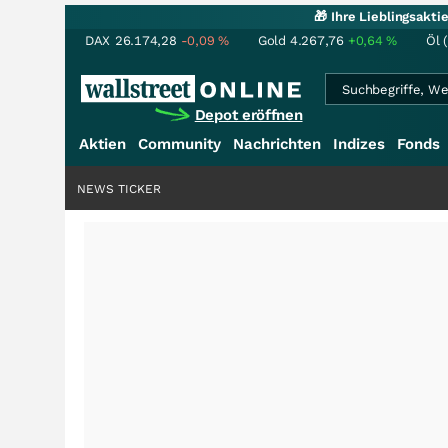
🎁 Ihre Lieblingsakt
DAX
26.174,28
-0,09
%
Gold
4.267,76
+0,64
%
Öl 
Depot eröffnen
Aktien
Community
Nachrichten
Indizes
Fonds
NEWS TICKER