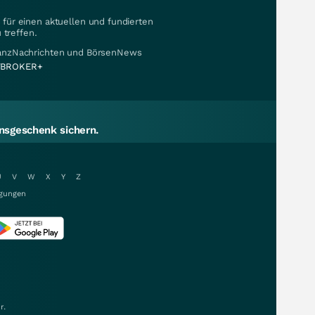
für einen aktuellen und fundierten
 treffen.
nanzNachrichten und BörsenNews
BROKER+
sgeschenk sichern.
U
V
W
X
Y
Z
gungen
r.