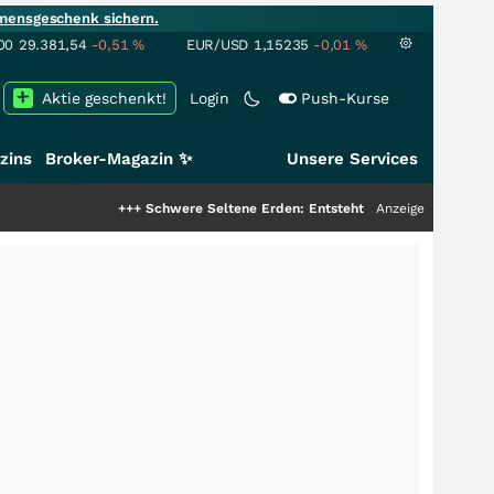
mensgeschenk sichern.
00
29.381,54
-0,51
%
EUR/USD
1,15235
-0,01
%
Aktie geschenkt!
Login
Push-Kurse
zins
Broker-Magazin ✨
Unsere Services
+++
Schwere Seltene Erden: Entsteht hier die nächste Milliarden
Anzeige