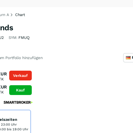
urn A
Chart
onds
J2
SYM:
FMUQ
m Portfolio hinzufügen
EUR
Verkauf
TK
EUR
Kauf
TK
elszeiten
s 23:00 Uhr
:00 bis 19:00 Uhr