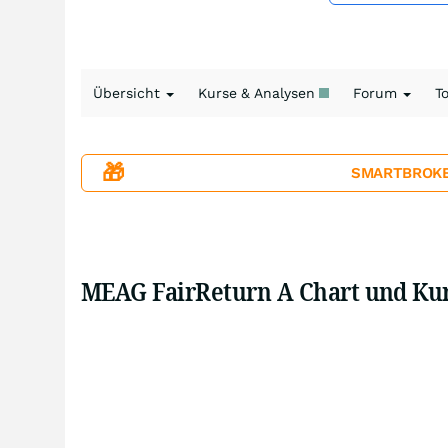
Übersicht
Kurse & Analysen
Forum
T
🎁
SMARTBROKER+
MEAG FairReturn A Chart und Ku