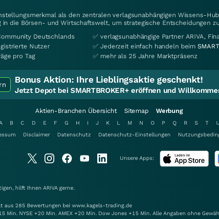
instellungsmerkmal als den zentralen verlagsunabhängigen Wissens-Hub 
 in die Börsen- und Wirtschaftswelt, um strategische Entscheidungen zu
Community Deutschlands
✅ verlagsunabhängige Partner ARIVA, Fi
gistrierte Nutzer
✅ Jederzeit einfach handeln beim
SMART
räge pro Tag
✅ mehr als 25 Jahre Marktpräsenz
Bonus Aktion:
Ihre Lieblingsaktie geschenkt!
rn
Jetzt Depot bei SMARTBROKER+ eröffnen und Willkommen
Aktien-Branchen Übersicht
Sitemap
Werbung
A
B
C
D
E
F
G
H
I
J
K
L
M
N
O
P
Q
R
S
T
essum
Disclaimer
Datenschutz
Datenschutz-Einstellungen
Nutzungsbedin
Unsere Apps:
gen, hilft Ihnen
ARIVA
gerne.
elt aus 285 Bewertungen bei www.kagels-trading.de
15 Min. NYSE +20 Min. AMEX +20 Min. Dow Jones +15 Min. Alle Angaben ohne Gewäh