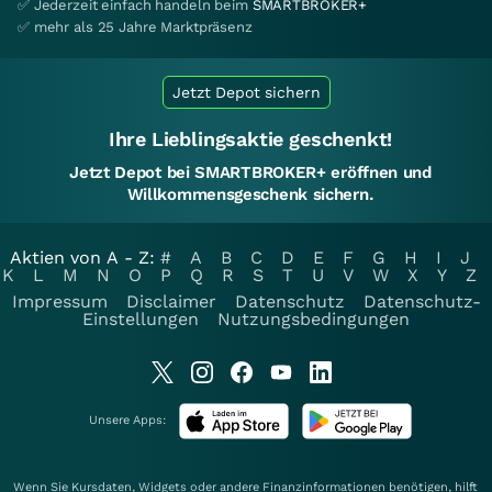
✅ Jederzeit einfach handeln beim
SMARTBROKER+
✅ mehr als 25 Jahre Marktpräsenz
Jetzt Depot sichern
Ihre Lieblingsaktie geschenkt!
Jetzt Depot bei SMARTBROKER+ eröffnen und
Willkommensgeschenk sichern.
Aktien von A - Z:
#
A
B
C
D
E
F
G
H
I
J
K
L
M
N
O
P
Q
R
S
T
U
V
W
X
Y
Z
Impressum
Disclaimer
Datenschutz
Datenschutz-
Einstellungen
Nutzungsbedingungen
Unsere Apps:
Wenn Sie Kursdaten, Widgets oder andere Finanzinformationen benötigen, hilft