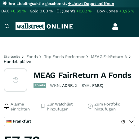
🎁 Ihre Lieblingsaktie geschenkt.
→ Jetzt Depot eröffnen
DAX
+0,69
%
Gold
0,00
%
Öl (Brent)
+0,02
%
Dow Jones
+0,25
%
Fonds
Top Fonds Performer
MEAG FairReturn A
Startseite
Handelsplätze
MEAG FairReturn A Fonds
Fonds
WKN:
A0RFJ2
SYM:
FMUQ
Alarme
Zur Watchlist
Zum Portfolio
einrichten
hinzufügen
hinzufügen
Frankfurt