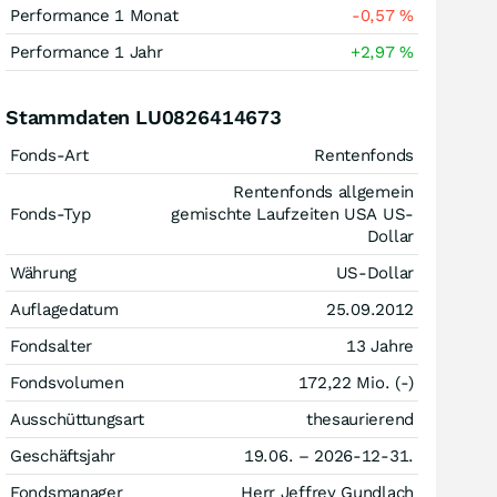
Performance 1 Monat
-0,57
%
Performance 1 Jahr
+2,97
%
Stammdaten LU0826414673
Fonds-Art
Rentenfonds
Rentenfonds allgemein
Fonds-Typ
gemischte Laufzeiten USA US-
Dollar
Währung
US-Dollar
Auflagedatum
25.09.2012
Fondsalter
13 Jahre
Fondsvolumen
172,22 Mio. (-)
Ausschüttungsart
thesaurierend
Geschäftsjahr
19.06. – 2026-12-31.
Fondsmanager
Herr Jeffrey Gundlach