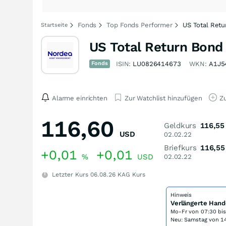
Fonds
Top Fonds Performer
US Total Ret
Startseite
US Total Return Bond
Fonds
ISIN:
LU0826414673
WKN:
A1J5
Alarme einrichten
Zur Watchlist hinzufügen
Zu
116,60
Geldkurs
116,55
USD
02.02.22
Briefkurs
116,55
+0,01
+0,01
%
USD
02.02.22
Letzter Kurs
06.08.26
KAG Kurs
Hinweis
Verlängerte Hand
Mo-Fr von
07:30 bi
Neu: Samstag von 14