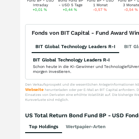
+0,01
%
+0,44
%
-0,57
%
-0,54
%
Fonds von BIT Capital - Fund Award Wi
BIT Global Technology Leaders R-I
BIT Gl
BIT Global Technology Leaders R-I
Schon heute in die KI-Gewinner und Technologieführe
morgen investieren.
Den Verkaufsprospekt und die wesentlichen Anlegerinformationen kön
Webseite
herunterladen oder per E-Mail an BIT Capital anfordern
Einsatzes von Derivaten eine erhöhte Volatilität auf. Die bisherige W
Kursverluste sind möglich.
US Total Return Bond Fund BP - USD Fo
Top Holdings
Wertpapier-Arten