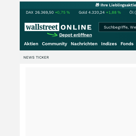
🎁 Ihre Lieblingsakt
DAX
26.369,50
+0,75
%
Gold
4.320,24
+1,88
%
Öl 
Depot eröffnen
Aktien
Community
Nachrichten
Indizes
Fonds
NEWS TICKER