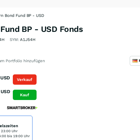
urn Bond Fund BP - USD
 Fund BP - USD Fonds
4H
SYM:
A1J54H
m Portfolio hinzufügen
USD
Verkauf
USD
Kauf
elszeiten
s 23:00 Uhr
:00 bis 19:00 Uhr