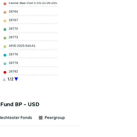
Fannie Mae Pool 5.5% 01-06-2054
4,48 %
28764
2,90 %
28767
2,86 %
28770
2,52 %
28773
2,52 %
APID 2025-54A A1
2,48 %
28776
2,25 %
28779
2,13 %
28782
2,01 %
1/2
28785
2,01 %
Sonstige
73,84 %
 Fund BP - USD
lechtester Fonds
Peergroup