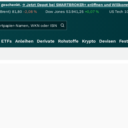
ie geschenkt.
→ Jetzt Depot bei SMARTBROKER+ eröffnen und Willkom
(Brent)
81,80
-2,08
%
Dow Jones
53.941,25
+0,07
%
US Tech 1
ETFs
Anleihen
Derivate
Rohstoffe
Krypto
Devisen
Fest