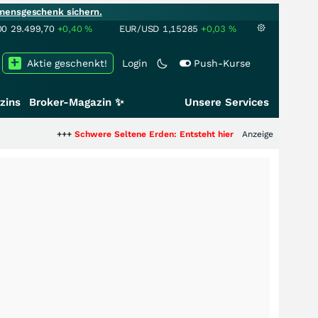
mensgeschenk sichern.
00
29.499,70
+0,40
%
EUR/USD
1,15285
+0,03
%
Aktie geschenkt!
Login
Push-Kurse
zins
Broker-Magazin ✨
Unsere Services
+++
Schwere Seltene Erden: Entsteht hier die nächste Milliardenstory?
Anzeige
++