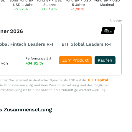
+2,97
%
+13,19
%
-1,90
%
Anzeige
nner 2026
obal Fintech Leaders R-I
BIT Global Leaders R-I
Performance 1 J
Zum Produkt
Kaufen
r von
+34,81
%
BIT Capital
nen Sie jederzeit in deutscher Sprache als PDF auf der
. Die Fonds weisen aufgrund ihrer Zusammensetzung und des möglichen
ertentwicklung ist kein Indikator für die zukünftige Wertentwicklung.
nds Zusammensetzung