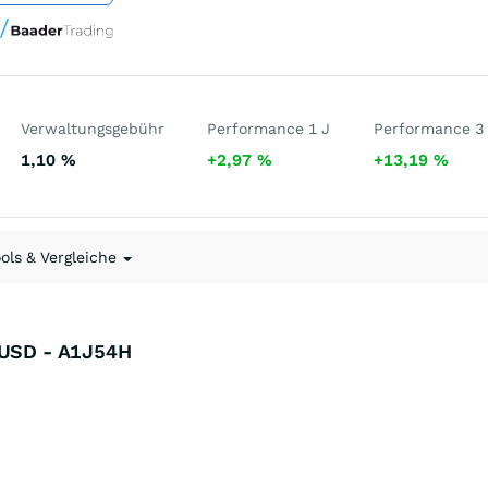
Verwaltungsgebühr
Performance 1 J
Performance 3
1,10
%
+2,97
%
+13,19
%
ools & Vergleiche
- USD - A1J54H