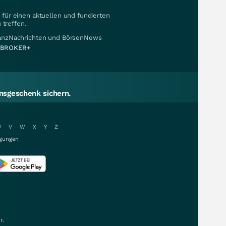
für einen aktuellen und fundierten
 treffen.
nanzNachrichten und BörsenNews
BROKER+
sgeschenk sichern.
U
V
W
X
Y
Z
gungen
r.