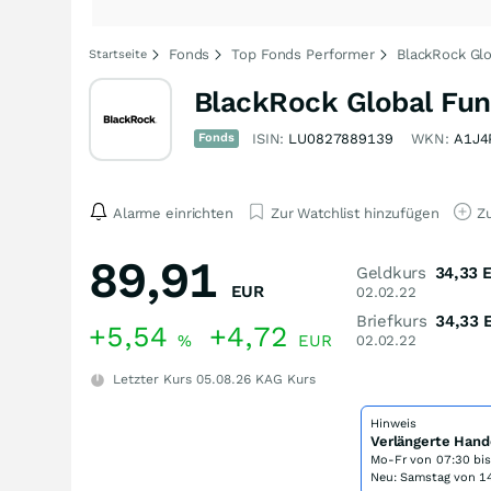
Fonds
Top Fonds Performer
BlackRock Gl
Startseite
BlackRock Global Fun
Fonds
ISIN:
LU0827889139
WKN:
A1J4
Alarme einrichten
Zur Watchlist hinzufügen
Zu
89,91
Geldkurs
34,33
EUR
02.02.22
Briefkurs
34,33
+5,54
+4,72
%
EUR
02.02.22
Letzter Kurs
05.08.26
KAG Kurs
Hinweis
Verlängerte Hand
Mo-Fr von
07:30 bi
Neu: Samstag von 14