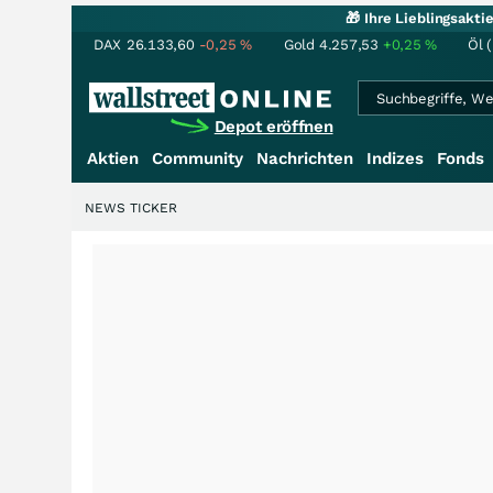
🎁 Ihre Lieblingsakt
DAX
26.133,60
-0,25
%
Gold
4.257,53
+0,25
%
Öl 
Depot eröffnen
Aktien
Community
Nachrichten
Indizes
Fonds
NEWS TICKER