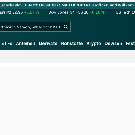
ie geschenkt.
→ Jetzt Depot bei SMARTBROKER+ eröffnen und Willkom
(Brent)
79,95
+0,64
%
Dow Jones
54.456,20
+0,10
%
US Tech 1
ETFs
Anleihen
Derivate
Rohstoffe
Krypto
Devisen
Fest