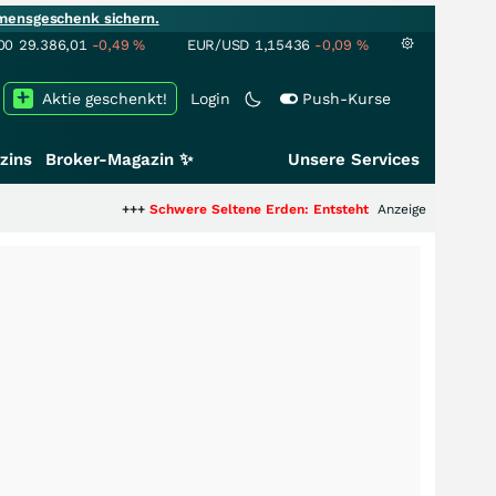
mensgeschenk sichern.
00
29.386,01
-0,49
%
EUR/USD
1,15436
-0,09
%
Aktie geschenkt!
Login
Push-Kurse
zins
Broker-Magazin ✨
Unsere Services
+++
Schwere Seltene Erden: Entsteht hier die nächste Milliarden
Anzeige