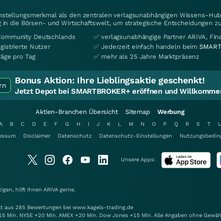
instellungsmerkmal als den zentralen verlagsunabhängigen Wissens-Hub 
 in die Börsen- und Wirtschaftswelt, um strategische Entscheidungen zu
Community Deutschlands
✅ verlagsunabhängige Partner ARIVA, Fi
gistrierte Nutzer
✅ Jederzeit einfach handeln beim
SMART
räge pro Tag
✅ mehr als 25 Jahre Marktpräsenz
Bonus Aktion:
Ihre Lieblingsaktie geschenkt!
rn
Jetzt Depot bei SMARTBROKER+ eröffnen und Willkommen
Aktien-Branchen Übersicht
Sitemap
Werbung
A
B
C
D
E
F
G
H
I
J
K
L
M
N
O
P
Q
R
S
T
essum
Disclaimer
Datenschutz
Datenschutz-Einstellungen
Nutzungsbedin
Unsere Apps:
gen, hilft Ihnen
ARIVA
gerne.
elt aus 285 Bewertungen bei www.kagels-trading.de
15 Min. NYSE +20 Min. AMEX +20 Min. Dow Jones +15 Min. Alle Angaben ohne Gewäh