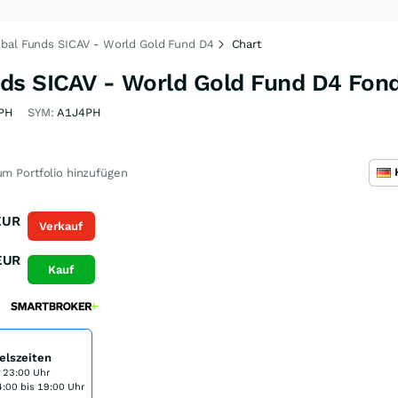
obal Funds SICAV - World Gold Fund D4
Chart
ds SICAV - World Gold Fund D4 Fon
PH
SYM:
A1J4PH
m Portfolio hinzufügen
EUR
Verkauf
EUR
Kauf
elszeiten
s 23:00 Uhr
:00 bis 19:00 Uhr