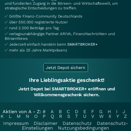
und fundierten Zugang in die Börsen- und Wirtschaftswelt, um
strategische Entscheidungen zu treffen.
✅ Größte Finanz-Community Deutschlands
✅ über 550.000 registrierte Nutzer
✅ rund 2.000 Beiträge pro Tag
✅ verlagsunabhängige Partner ARIVA, FinanzNachrichten und
BörsenNews
✅ Jederzeit einfach handeln beim
SMARTBROKER+
✅ mehr als 25 Jahre Marktpräsenz
Jetzt Depot sichern
Ihre Lieblingsaktie geschenkt!
Jetzt Depot bei SMARTBROKER+ eröffnen und
Willkommensgeschenk sichern.
Aktien von A - Z:
#
A
B
C
D
E
F
G
H
I
J
K
L
M
N
O
P
Q
R
S
T
U
V
W
X
Y
Z
Impressum
Disclaimer
Datenschutz
Datenschutz-
Einstellungen
Nutzungsbedingungen