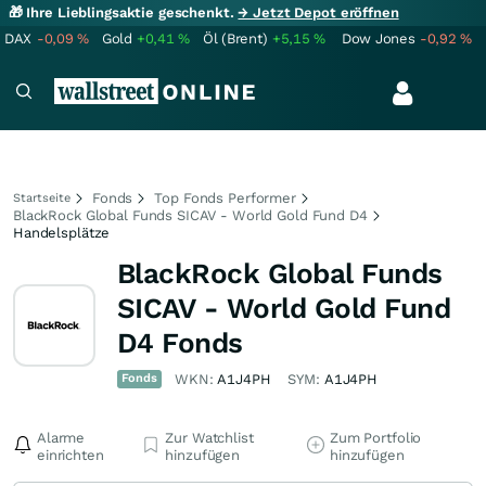
🎁 Ihre Lieblingsaktie geschenkt.
→ Jetzt Depot eröffnen
DAX
-0,09
%
Gold
+0,41
%
Öl (Brent)
+5,15
%
Dow Jones
-0,92
%
Fonds
Top Fonds Performer
Startseite
BlackRock Global Funds SICAV - World Gold Fund D4
Handelsplätze
BlackRock Global Funds
SICAV - World Gold Fund
D4 Fonds
Fonds
WKN:
A1J4PH
SYM:
A1J4PH
Alarme
Zur Watchlist
Zum Portfolio
einrichten
hinzufügen
hinzufügen