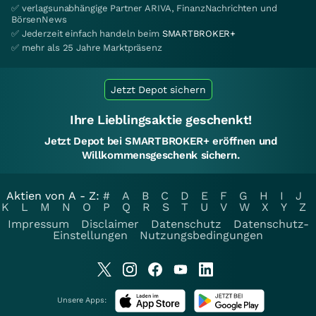
✅ verlagsunabhängige Partner ARIVA, FinanzNachrichten und
BörsenNews
✅ Jederzeit einfach handeln beim
SMARTBROKER+
✅ mehr als 25 Jahre Marktpräsenz
Jetzt Depot sichern
Ihre Lieblingsaktie geschenkt!
Jetzt Depot bei SMARTBROKER+ eröffnen und
Willkommensgeschenk sichern.
Aktien von A - Z:
#
A
B
C
D
E
F
G
H
I
J
K
L
M
N
O
P
Q
R
S
T
U
V
W
X
Y
Z
Impressum
Disclaimer
Datenschutz
Datenschutz-
Einstellungen
Nutzungsbedingungen
Unsere Apps: