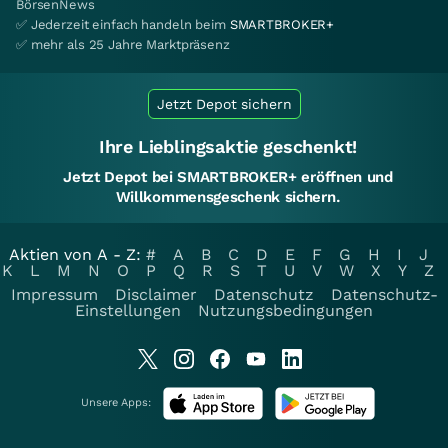
BörsenNews
✅ Jederzeit einfach handeln beim
SMARTBROKER+
✅ mehr als 25 Jahre Marktpräsenz
Jetzt Depot sichern
Ihre Lieblingsaktie geschenkt!
Jetzt Depot bei SMARTBROKER+ eröffnen und
Willkommensgeschenk sichern.
Aktien von A - Z:
#
A
B
C
D
E
F
G
H
I
J
K
L
M
N
O
P
Q
R
S
T
U
V
W
X
Y
Z
Impressum
Disclaimer
Datenschutz
Datenschutz-
Einstellungen
Nutzungsbedingungen
Unsere Apps: