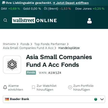
🎁 Ihre Lieblingsaktie geschenkt.
→ Jetzt Depot eröffnen
DAX
+0,69
%
Gold
0,00
%
Öl (Brent)
-1,53
%
Dow Jones
+0,25
%
Fonds
Top Fonds Performer
Startseite
Asia Small Companies Fund A Acc
Handelsplätze
Asia Small Companies
Fund A Acc Fonds
Fonds
WKN:
A1W1Z4
Alarme
Zur Watchlist
Zum Portfolio
einrichten
hinzufügen
hinzufügen
Baader Bank