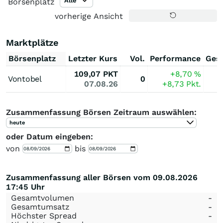
Alle
Börsenplatz
vorherige Ansicht
Marktplätze
Börsenplatz
Letzter Kurs
Vol.
Performance
Ges
109,07
PKT
+8,70
%
Vontobel
0
07.08.26
+8,73
Pkt.
Zusammenfassung Börsen Zeitraum auswählen:
heute
oder Datum eingeben:
von
bis
Zusammenfassung aller Börsen vom 09.08.2026
17:45 Uhr
Gesamtvolumen
-
Gesamtumsatz
-
Höchster Spread
-