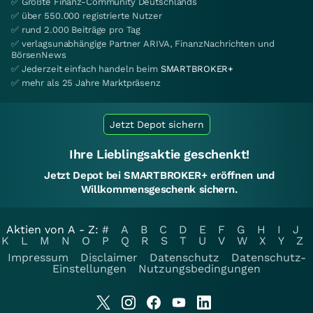
✅ Größte Finanz-Community Deutschlands
✅ über 550.000 registrierte Nutzer
✅ rund 2.000 Beiträge pro Tag
✅ verlagsunabhängige Partner ARIVA, FinanzNachrichten und
BörsenNews
✅ Jederzeit einfach handeln beim
SMARTBROKER+
✅ mehr als 25 Jahre Marktpräsenz
Jetzt Depot sichern
Ihre Lieblingsaktie geschenkt!
Jetzt Depot bei SMARTBROKER+ eröffnen und
Willkommensgeschenk sichern.
Aktien von A - Z:
#
A
B
C
D
E
F
G
H
I
J
K
L
M
N
O
P
Q
R
S
T
U
V
W
X
Y
Z
Impressum
Disclaimer
Datenschutz
Datenschutz-
Einstellungen
Nutzungsbedingungen