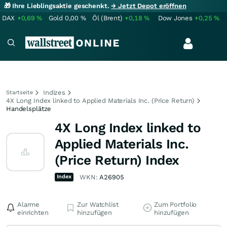
🎁 Ihre Lieblingsaktie geschenkt.
→ Jetzt Depot eröffnen
DAX
+0,69
%
Gold
0,00
%
Öl (Brent)
+0,18
%
Dow Jones
+0,25
%
Indizes
Startseite
4X Long Index linked to Applied Materials Inc. (Price Return)
Handelsplätze
4X Long Index linked to
Applied Materials Inc.
(Price Return) Index
Index
WKN:
A26905
Alarme
Zur Watchlist
Zum Portfolio
einrichten
hinzufügen
hinzufügen