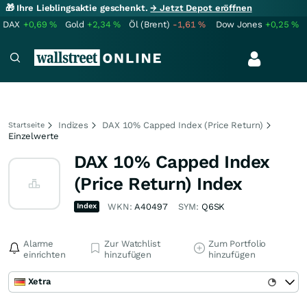
🎁 Ihre Lieblingsaktie geschenkt.
→ Jetzt Depot eröffnen
DAX
+0,69
%
Gold
+2,34
%
Öl (Brent)
-1,61
%
Dow Jones
+0,25
%
Indizes
DAX 10% Capped Index (Price Return)
Startseite
Einzelwerte
DAX 10% Capped Index
(Price Return) Index
Index
WKN:
A40497
SYM:
Q6SK
Alarme
Zur Watchlist
Zum Portfolio
einrichten
hinzufügen
hinzufügen
Xetra