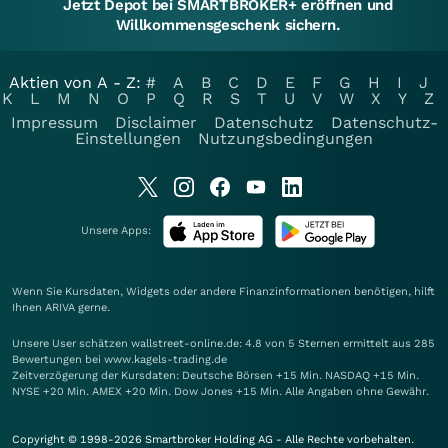
Jetzt Depot bei SMARTBROKER+ eröffnen und
Willkommensgeschenk sichern.
Aktien von A - Z:
#
A
B
C
D
E
F
G
H
I
J
K
L
M
N
O
P
Q
R
S
T
U
V
W
X
Y
Z
Impressum
Disclaimer
Datenschutz
Datenschutz-
Einstellungen
Nutzungsbedingungen
Unsere Apps:
Wenn Sie Kursdaten, Widgets oder andere Finanzinformationen benötigen, hilft
Ihnen
ARIVA
gerne.
Unsere User schätzen wallstreet-online.de: 4.8 von 5 Sternen ermittelt aus 285
Bewertungen bei www.kagels-trading.de
Zeitverzögerung der Kursdaten: Deutsche Börsen +15 Min. NASDAQ +15 Min.
NYSE +20 Min. AMEX +20 Min. Dow Jones +15 Min. Alle Angaben ohne Gewähr.
Copyright © 1998-2026 Smartbroker Holding AG - Alle Rechte vorbehalten.