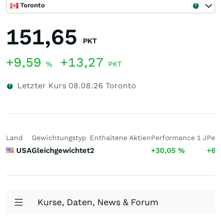
Toronto
151,65
PKT
+9,59
+13,27
%
PKT
Letzter Kurs
08.08.26
Toronto
Land
Gewichtungstyp
Enthaltene Aktien
Performance 1 J
Per
USA
Gleichgewichtet
2
+30,05
%
+66
Kurse, Daten, News & Forum