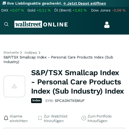
🎁 Ihre Lieblingsaktie geschenkt.
→ Jetzt Depot eröffnen
DAX
+0,07
%
Gold
+0,11
%
Öl (Brent)
+2,62
%
Dow Jones
-0,06
%
Indizes
Startseite
S&P/TSX Smallcap Index - Personal Care Products Index (Sub
Industry)
S&P/TSX Smallcap Index
- Personal Care Products
Index (Sub Industry) Index
Index
SYM:
SPCADNTXSMUF
Alarme
Zur Watchlist
Zum Portfolio
einrichten
hinzufügen
hinzufügen