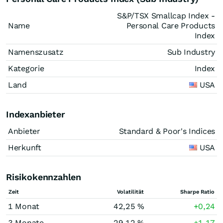
S&P/TSX Smallcap Index -
Name
Personal Care Products
Index
Namenszusatz
Sub Industry
Kategorie
Index
Land
USA
Indexanbieter
Anbieter
Standard & Poor's Indices
Herkunft
USA
Risikokennzahlen
Zeit
Volatilität
Sharpe Ratio
1 Monat
42,25 %
+0,24
3 Monate
29,12 %
+1,17