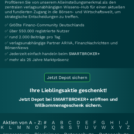
Profitieren Sie von unserem Alleinstellungsmerkmal als den
zentralen verlagsunabhängigen Wissens-Hub für einen aktuellen
und fundierten Zugang in die Börsen- und Wirtschaftswelt, um
strategische Entscheidungen zu treffen.
✅ Größte Finanz-Community Deutschlands
✅ über 550.000 registrierte Nutzer
✅ rund 2.000 Beiträge pro Tag
✅ verlagsunabhängige Partner ARIVA, FinanzNachrichten und
BörsenNews
✅ Jederzeit einfach handeln beim
SMARTBROKER+
✅ mehr als 25 Jahre Marktpräsenz
Jetzt Depot sichern
Ihre Lieblingsaktie geschenkt!
Jetzt Depot bei SMARTBROKER+ eröffnen und
Willkommensgeschenk sichern.
Aktien von A - Z:
#
A
B
C
D
E
F
G
H
I
J
K
L
M
N
O
P
Q
R
S
T
U
V
W
X
Y
Z