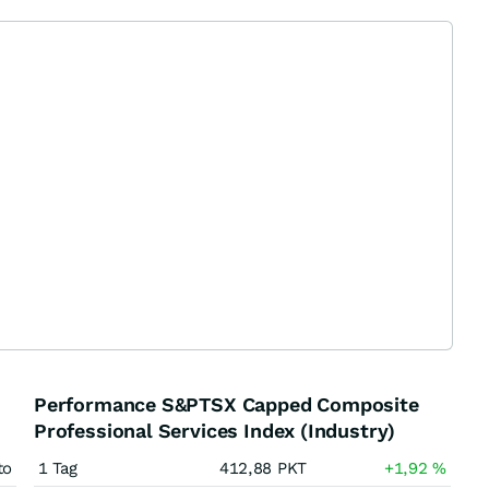
Performance S&PTSX Capped Composite
Professional Services Index (Industry)
to
1 Tag
412,88
PKT
+1,92
%