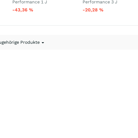
Performance 1 J
Performance 3 J
-43,36
%
-20,28
%
ugehörige Produkte