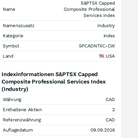
S&PTSX Capped
Name
Composite Professional
Services Index
Namenszusatz
Industry
Kategorie
Index
Symbol
SPCADNTXC-CW
Land
USA
Indexinformationen S&PTSX Capped
Composite Professional Services Index
(Industry)
Währung
CAD
Enthaltene Aktien
2
Referenzwährung
CAD
Auflagedatum
09.09.2016