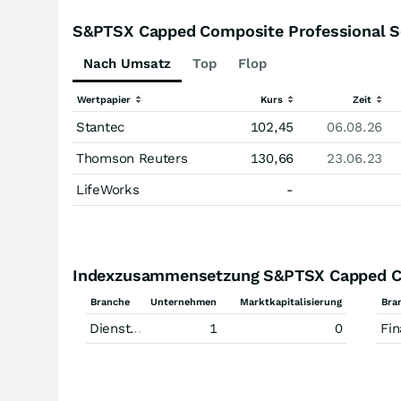
S&PTSX Capped Composite Professional Se
Nach Umsatz
Top
Flop
Wertpapier
Kurs
Zeit
Stantec
102,45
06.08.26
Thomson Reuters
130,66
23.06.23
LifeWorks
-
Indexzusammensetzung S&PTSX Capped Com
Branche
Unternehmen
Marktkapitalisierung
Bra
Dienstleistungen
1
0
Finanzdiens