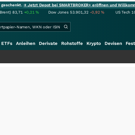
ie geschenkt.
→ Jetzt Depot bei SMARTBROKER+ eröffnen und Willkom
(Brent)
83,71
+0,21
%
Dow Jones
53.901,32
-0,92
%
US Tech 1
ETFs
Anleihen
Derivate
Rohstoffe
Krypto
Devisen
Fest
+++
Sc