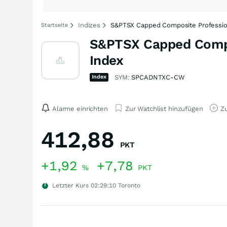
Indizes
S&PTSX Capped Composite Professiona
Startseite
S&PTSX Capped Compos
Index
Index
SYM:
SPCADNTXC-CW
Alarme einrichten
Zur Watchlist hinzufügen
Zu
412,88
PKT
+1,92
+7,78
%
PKT
Letzter Kurs
02:29:10
Toronto