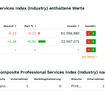
rvices Index (Industry) enthaltene Werte
Absolut
Perf. %
Umsatz
Handeln
-0,13
-0,13
61.096.980
V
K
+1,18
+0,91
22.567.071
V
K
-
-
-
V
K
alle Werte »
posite Professional Services Index (Industry) na
nche
Unternehmen
Marktkapitalisierung
Branche
Unternehmen
tleistungen
1
0
Printmedien
1