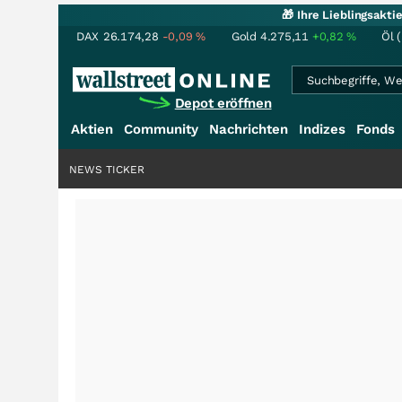
🎁 Ihre Lieblingsakt
DAX
26.174,28
-0,09
%
Gold
4.275,11
+0,82
%
Öl 
Depot eröffnen
Aktien
Community
Nachrichten
Indizes
Fonds
NEWS TICKER