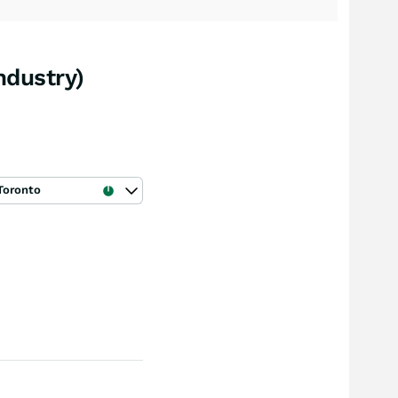
ndustry)
Toronto