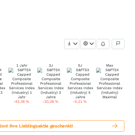
1 Jahr
3J
5J
Max
-43,36
%
-20,28
%
-5,21
%
! Ihre Lieblingsaktie geschenkt!