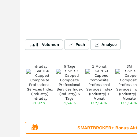
Volumen
Push
Analyse
Intraday
5 Tage
1 Monat
3M
+1,92
%
+1,24
%
+12,34
%
+11,34
%
🎁
SMARTBROKER+ Bonus Aktion