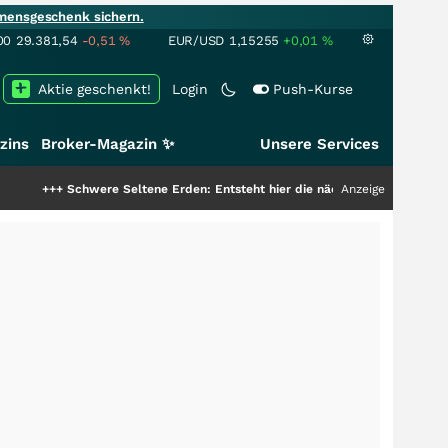
mensgeschenk sichern.
00
29.381,54
-0,51
%
EUR/USD
1,15255
+0,01
%
Aktie geschenkt!
Login
Push-Kurse
zins
Broker-Magazin ✨
Unsere Services
hwere Seltene Erden: Entsteht hier die nächste Milliardenstory?
Anzeige
+++