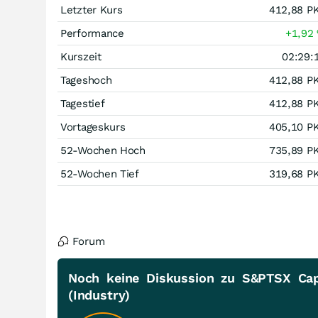
Letzter Kurs
412,88
P
Performance
+1,92
Kurszeit
02:29:
Tageshoch
412,88
P
Tagestief
412,88
P
Vortageskurs
405,10
P
52-Wochen Hoch
735,89
P
52-Wochen Tief
319,68
P
Forum
Noch keine Diskussion zu S&PTSX Cap
(Industry)