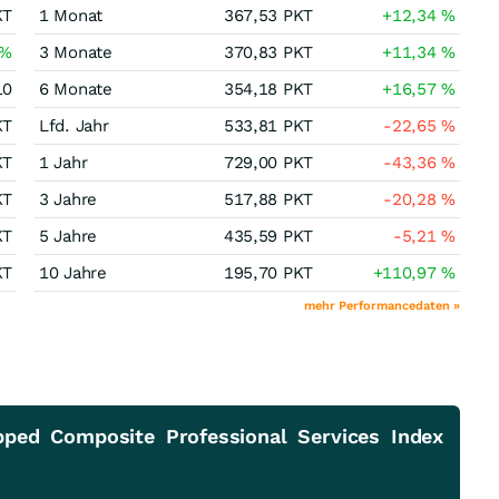
KT
1 Monat
367,53
PKT
+12,34
%
%
3 Monate
370,83
PKT
+11,34
%
10
6 Monate
354,18
PKT
+16,57
%
KT
Lfd. Jahr
533,81
PKT
-22,65
%
KT
1 Jahr
729,00
PKT
-43,36
%
KT
3 Jahre
517,88
PKT
-20,28
%
KT
5 Jahre
435,59
PKT
-5,21
%
KT
10 Jahre
195,70
PKT
+110,97
%
mehr Performancedaten »
ped Composite Professional Services Index