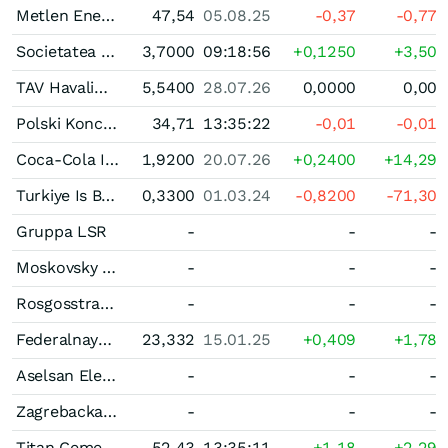
Metlen Energy & Metals
47,54
05.08.25
-0,37
-0,77
Societatea Nationala de Gaze Naturale Romgaz
3,7000
09:18:56
+0,1250
+3,50
TAV Havalimanlari Holding
5,5400
28.07.26
0,0000
0,00
Polski Koncern Naftowy ORLEN
34,71
13:35:22
-0,01
-0,01
Coca-Cola Icecek
1,9200
20.07.26
+0,2400
+14,29
Turkiye Is Bankasi A.S. Bearer (C)
0,3300
01.03.24
-0,8200
-71,30
Gruppa LSR
-
-
-
Moskovsky Creditny Bank
-
-
-
Rosgosstrakh Insurance Company
-
-
-
Federalnaya gidrogeneriruyuschaya kompaniya - RusGidro
23,332
15.01.25
+0,409
+1,78
Aselsan Elektronik Sanayi ve Ticaret
-
-
-
Zagrebacka Banka
-
-
-
Titan Cement International
52,43
13:35:11
+1,18
+2,29