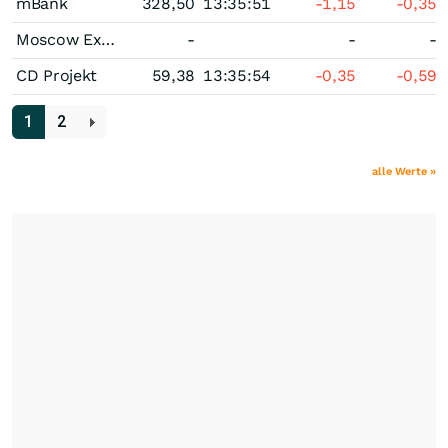
mBank
328,50
13:35:51
-1,15
-0,35
Moscow Exchange MICEX-RTS
-
-
-
CD Projekt
59,38
13:35:54
-0,35
-0,59
1
2
alle Werte »