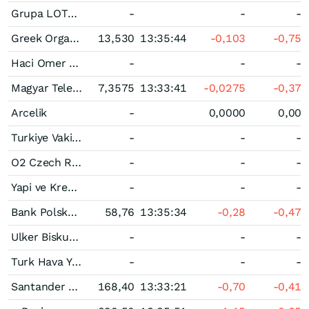
Grupa LOTOS
-
-
-
Greek Organisation of Football Prognostics Opap
13,530
13:35:44
-0,103
-0,75
Haci Omer Sabanci Holding
-
-
-
Magyar Telekom Tavkozlesi Nyrt
7,3575
13:33:41
-0,0275
-0,37
Arcelik
-
0,0000
0,00
Turkiye Vakiflar Bankasi
-
-
-
O2 Czech Republic
-
-
-
Yapi ve Kredi Bankasi
-
-
-
Bank Polska Kasa Opieki
58,76
13:35:34
-0,28
-0,47
Ulker Biskuvi Sanayi
-
-
-
Turk Hava Yollari AO
-
-
-
Santander Bank Polska Spolka Akcyjna
168,40
13:33:21
-0,70
-0,41