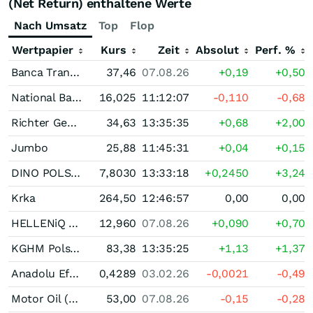
(Net Return) enthaltene Werte
Nach Umsatz
Top
Flop
Wertpapier
Kurs
Zeit
Absolut
Perf. %
Banca Transilvania
37,46
07.08.26
+0,19
+0,50
National Bank of Greece
16,025
11:12:07
-0,110
-0,68
Richter Gedeon Vegyeszeti Gyar NyRt
34,63
13:35:35
+0,68
+2,00
Jumbo
25,88
11:45:31
+0,04
+0,15
DINO POLSKA Spolka Akcyjna
7,8030
13:33:18
+0,2450
+3,24
Krka
264,50
12:46:57
0,00
0,00
HELLENiQ ENERGY Holdings
12,960
07.08.26
+0,090
+0,70
KGHM Polska Miedz
83,38
13:35:25
+1,13
+1,37
Anadolu Efes Biracilik ve Malt Sanayi
0,4289
03.02.26
-0,0021
-0,49
Motor Oil (Hellas) Corinth Refineries
53,00
07.08.26
-0,15
-0,28