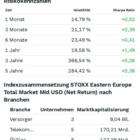
Risikokennzahlen
Zeit
Volatilität
Sharpe Ratio
1 Monat
14,79 %
+0,52
3 Monate
21,17 %
+0,39
6 Monate
23,49 %
+0,41
1 Jahr
19,58 %
+1,49
3 Jahre
366,54 %
+0,28
5 Jahre
284,42 %
+0,38
Indexzusammensetzung STOXX Eastern Europe
Total Market Mid USD (Net Return) nach
Branchen
Branche
Unternehmen
Marktkapitalisierung
Versorger
3
9,04 Bil.
Telekommunikation
5
170,21 Mrd.
Öl/Gas
8
133,28 Mrd.