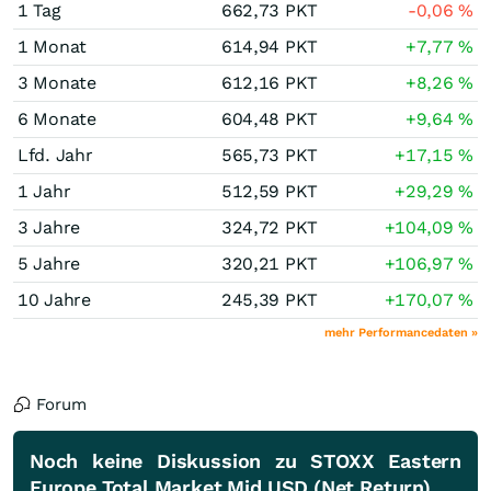
1 Tag
662,73
PKT
-0,06
%
1 Monat
614,94
PKT
+7,77
%
3 Monate
612,16
PKT
+8,26
%
6 Monate
604,48
PKT
+9,64
%
Lfd. Jahr
565,73
PKT
+17,15
%
1 Jahr
512,59
PKT
+29,29
%
3 Jahre
324,72
PKT
+104,09
%
5 Jahre
320,21
PKT
+106,97
%
10 Jahre
245,39
PKT
+170,07
%
mehr Performancedaten »
Forum
Noch keine Diskussion zu STOXX Eastern
Europe Total Market Mid USD (Net Return)