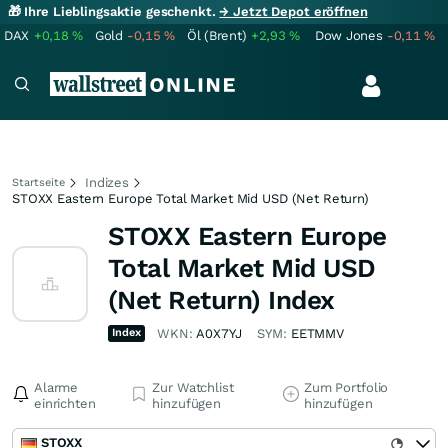
🎁 Ihre Lieblingsaktie geschenkt.
→ Jetzt Depot eröffnen
DAX
+0,18
%
Gold
-0,15
%
Öl (Brent)
+2,93
%
Dow Jones
-0,11
%
Indizes
Startseite
STOXX Eastern Europe Total Market Mid USD (Net Return)
STOXX Eastern Europe
Total Market Mid USD
(Net Return) Index
Index
WKN:
A0X7YJ
SYM:
EETMMV
Alarme
Zur Watchlist
Zum Portfolio
einrichten
hinzufügen
hinzufügen
STOXX