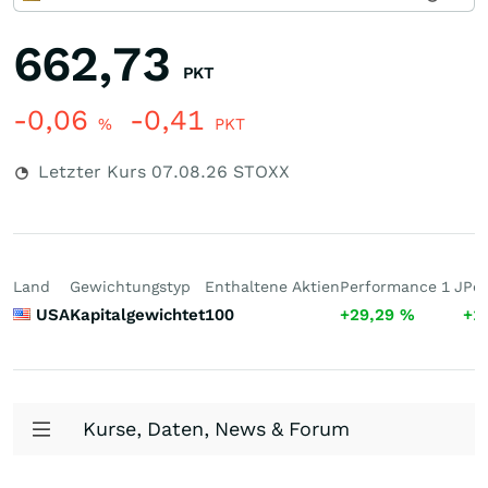
662,73
PKT
-0,06
-0,41
%
PKT
Letzter Kurs
07.08.26
STOXX
Land
Gewichtungstyp
Enthaltene Aktien
Performance 1 J
Per
USA
Kapitalgewichtet
100
+29,29
%
+1
Kurse, Daten, News & Forum