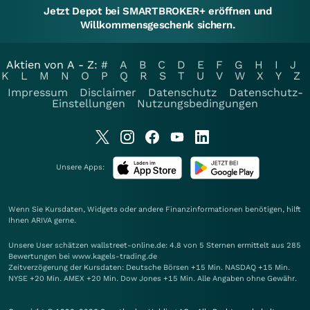
Jetzt Depot bei SMARTBROKER+ eröffnen und
Willkommensgeschenk sichern.
Aktien von A - Z:
#
A
B
C
D
E
F
G
H
I
J
K
L
M
N
O
P
Q
R
S
T
U
V
W
X
Y
Z
Impressum
Disclaimer
Datenschutz
Datenschutz-
Einstellungen
Nutzungsbedingungen
Unsere Apps:
Wenn Sie Kursdaten, Widgets oder andere Finanzinformationen benötigen, hilft
Ihnen
ARIVA
gerne.
Unsere User schätzen wallstreet-online.de: 4.8 von 5 Sternen ermittelt aus 285
Bewertungen bei www.kagels-trading.de
Zeitverzögerung der Kursdaten: Deutsche Börsen +15 Min. NASDAQ +15 Min.
NYSE +20 Min. AMEX +20 Min. Dow Jones +15 Min. Alle Angaben ohne Gewähr.