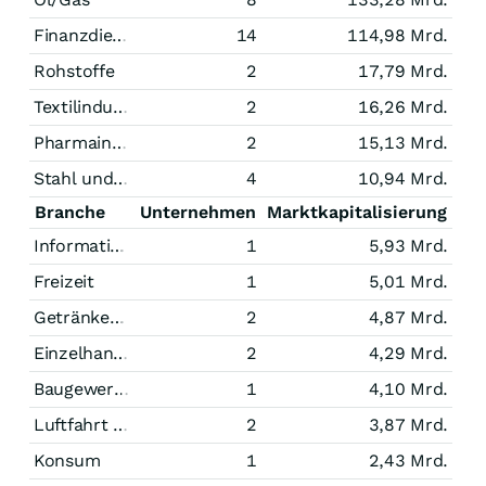
Finanzdienstleistungen
14
114,98 Mrd.
Rohstoffe
2
17,79 Mrd.
Textilindustrie
2
16,26 Mrd.
Pharmaindustrie
2
15,13 Mrd.
Stahl und Bergbau
4
10,94 Mrd.
Branche
Unternehmen
Marktkapitalisierung
Informationstechnologie
1
5,93 Mrd.
Freizeit
1
5,01 Mrd.
Getränke/Tabak
2
4,87 Mrd.
Einzelhandel
2
4,29 Mrd.
Baugewerbe
1
4,10 Mrd.
Luftfahrt und Raumfahrt
2
3,87 Mrd.
Konsum
1
2,43 Mrd.