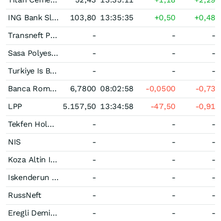
ING Bank Slaski
103,80
13:35:35
+0,50
+0,48
Transneft Pref
-
-
-
Sasa Polyester Sanayi
-
-
-
Turkiye Is Bankasi A.S. (B)
-
-
-
Banca Romana de Dezvoltare-Groupe Societe Ge nerale
6,7800
08:02:58
-0,0500
-0,73
LPP
5.157,50
13:34:58
-47,50
-0,91
Tekfen Holding
-
-
-
NIS
-
-
-
Koza Altin Izletmeleri
-
-
-
Iskenderun Demir ve Celik
-
-
-
RussNeft
-
-
-
Eregli Demir Ve Celik Fabrikalari Turk Anonim Sirketi
-
-
-