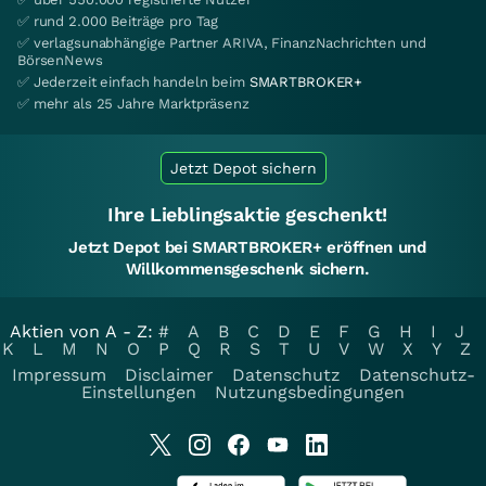
✅ rund 2.000 Beiträge pro Tag
✅ verlagsunabhängige Partner ARIVA, FinanzNachrichten und
BörsenNews
✅ Jederzeit einfach handeln beim
SMARTBROKER+
✅ mehr als 25 Jahre Marktpräsenz
Jetzt Depot sichern
Ihre Lieblingsaktie geschenkt!
Jetzt Depot bei SMARTBROKER+ eröffnen und
Willkommensgeschenk sichern.
Aktien von A - Z:
#
A
B
C
D
E
F
G
H
I
J
K
L
M
N
O
P
Q
R
S
T
U
V
W
X
Y
Z
Impressum
Disclaimer
Datenschutz
Datenschutz-
Einstellungen
Nutzungsbedingungen