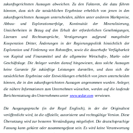
zukunftsgerichteten Aussagen abweichen. Zu den Faktoren, die dazu führen
könnten, dass sich die tatsächlichen Ergebnisse erheblich von jenen in den
zukunftsgerichteten Aussagen unterscheiden, zählen unter anderem Marktpreise,
Abbau- und Explorationserfolge, Kontinuität der Mineralisierung,
Unsicherheiten in Bezug auf den Erhalt der erforderlichen Genehmigungen,
Lizenzen und Rechtsansprüche, Verzögerungen aufgrund mangelnder
Kooperation Dritter, Änderungen in der Regierungspolitik hinsichtlich der
Exploration und Förderung von Rohstoffen, sowie die dauerhafte Verfügbarkeit
von Kapital und Finanzmittel und die allgemeine Wirtschafts-, Markt- oder
Geschäftslage. Die Anleger werden darauf hingewiesen, dass solche Aussagen
keine Garantie für zukünftige Leistungen darstellen, und dass sich die
tatsächlichen Ergebnisse oder Entwicklungen erheblich von jenen unterscheiden
können, die in den zukunftsgerichteten Aussagen angenommen wurden. Anleger,
die nähere Informationen zum Unternehmen wünschen, werden auf die laufende
Berichterstattung des Unternehmens unter
www.sedar.com
verwiesen.
Die Ausgangssprache (in der Regel Englisch), in der der Originaltext
veröffentlicht wird, ist die offizielle, autorisierte und rechtsgültige Version. Diese
Übersetzung wird zur besseren Verständigung mitgeliefert. Die deutschsprachige
Fassung kann gekürzt oder zusammengefasst sein. Es wird keine Verantwortung