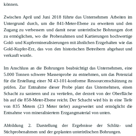
können.
Zwischen April und Juni 2018 führte das Unternehmen
Arbeiten im
Untergrund
durch, um die 841
-
M
eter
-Ebene zu erweitern und den
Zugang zu verbessern
und damit
neue
unterirdische B
ohrungen
dort
zu ermöglichen,
wo
die
Probenahmen und Kartierungen hochwertige
Gold- und Kupfermineralisierungen mit ähnliche
n Erzgehalt
en
wie d
a
s
Gold-Kupfer-Erz
, das
von
den
historischen Betreibern
abgebaut und
verkauft wurde.
Im Anschluss an die
Bohr
ungen
beabsichtigt das Unternehmen, eine
5.000 Tonnen schwere
Massenp
robe zu entnehmen, um das Potenzial
für
die Erstellung
eine
r
NI 43-101-konforme
Ressourcenschätzung zu
prüfen
.
Zu
r
Entnahme dieser
Probe plant das Unternehmen, einen
Schacht zu sanieren und zu vertiefen, der derzeit von der Oberfläche
bis auf die 858
-
M
eter
-Ebene reicht. Der Schacht wird bis
in
eine Tiefe
von 835
Metern
(23
Meter tiefer
)
ausgeweitet
und ermöglicht die
Entnahme
von mineralisiertem
Erzgang
material von unten.
Abbildung
2.
Darstellung der Ergebnisse der S
chlitz- und
Stichprobenahmen und der geplanten unterirdischen Bohrungen.