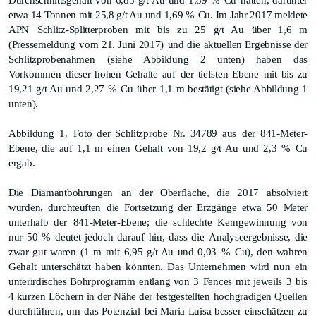
Durchschnittsgehalt von 6,85 g/t Au und 1,89 %
Cu
hatten
, darunter
etwa 14 Tonnen mit 25,8 g/t Au und 1,69 %
Cu
. Im Jahr 2017 meldete
APN
Schlitz-Splitterproben mit
bis zu 25 g/t Au über 1,6 m
(Presse
meldung
vom 21. Juni 2017)
und die
aktuellen Ergebnisse der
Schlitzprobenahmen
(siehe Abbildung 2 unten) haben das
Vorkommen
dieser hohen Gehalte auf
der tiefsten Ebene
mit bis zu
19,21 g/t Au und 2,27 %
Cu
über 1,1 m bestätigt (siehe Abbildung 1
unten).
Abbildung
1.
Foto der Schlitzprobe Nr. 34789 aus
der 841-Meter-
Ebene, die auf 1,1 m einen Gehalt von 19
,
2 g/t Au und 2,3 %
Cu
ergab.
Die D
iamantbohrungen
an der Oberfläche
, die 2017 ab
solviert
wurden, durch
teuften
die Fortsetzung der
Erzgänge etwa
50
Meter
unterhalb de
r
841
-
M
eter-Ebene; die schlechte Kerngewinnung von
nur 50 % deutet jedoch darauf hin
, dass die
Analyseergebnisse, die
zwar gut waren
(1 m
mit
6,95 g/t Au und 0,03
%
Cu
), den wahren
Gehalt unterschätzt haben könnten. Das Unternehmen wird nun ein
unterirdisches Bohrprogramm
entlang von
3
Fences
mit
jeweils
3
bis
4 kurzen Löchern in der Nähe der
fest
gestellten
hochgradigen Quellen
durchführen, um
das Potenzial
bei Maria Luisa besser
einschätzen zu