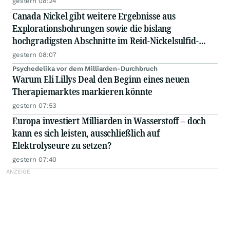
gestern 08:24
Canada Nickel gibt weitere Ergebnisse aus
Explorationsbohrungen sowie die bislang
hochgradigsten Abschnitte im Reid-Nickelsulfid-
Projekt bekannt
gestern 08:07
Psychedelika vor dem Milliarden-Durchbruch
Warum Eli Lillys Deal den Beginn eines neuen
Therapiemarktes markieren könnte
gestern 07:53
Europa investiert Milliarden in Wasserstoff – doch
kann es sich leisten, ausschließlich auf
Elektrolyseure zu setzen?
gestern 07:40