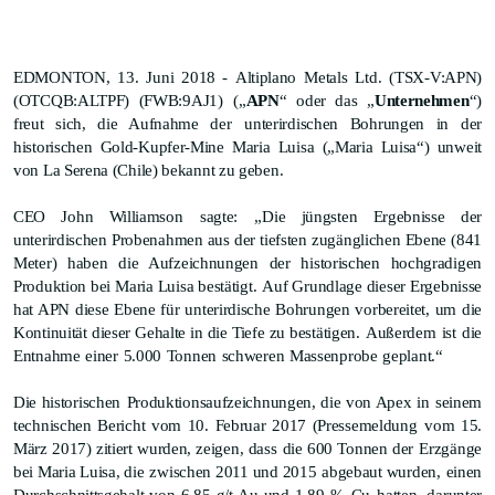
EDMONTON,
13.
Jun
i
2018 -
Altiplano
Metals
Ltd.
(TSX-V
:APN
)
(OTCQB:ALTPF) (FWB:9AJ1)
(„
APN
“ oder das „
Unternehmen
“)
freut sich, die Aufnahme der
unterirdischen Bohrungen in der
historischen Gold-Kupfer-Mine Maria Luisa („Maria Luisa“) unweit
von La Serena (Chile) bekannt zu geben.
CEO John Williamson
sagte:
„
Die j
üngsten Ergebnisse der
unterirdischen Probenahmen aus der tiefsten zugänglichen Ebene (841
Meter) haben die Aufzeichnungen der historischen hochgradigen
Produktion bei Maria Luisa bestätigt.
Auf Grundlage dieser Ergebnisse
hat APN diese Ebene f
ür unterirdische Bohrungen vorbereitet, um die
Kontinuität dieser Gehalte in die Tiefe zu bestätigen.
Auß
erdem
ist
die
Entnahme
einer
5.000
Tonnen
schweren
Massenprobe
geplant
.
“
Die h
istorische
n
Produktions
aufzeichnungen
, die von Apex in
seinem
technischen Bericht vom 10. Februar 2017 (Pressem
eldung
vom 15.
März 2017) zitiert wurden, zeigen, dass
die 600 Tonnen der
Erzgänge
bei Maria Luisa
, die
zwischen 2011 und 2015
abgebaut wurden,
einen