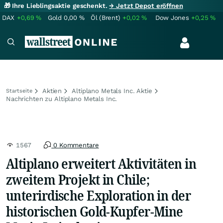
🎁 Ihre Lieblingsaktie geschenkt.
→ Jetzt Depot eröffnen
DAX
+0,69
%
Gold
0,00
%
Öl (Brent)
+0,02
%
Dow Jones
+0,25
%
Aktien
Altiplano Metals Inc. Aktie
Startseite
Nachrichten zu Altiplano Metals Inc.
1567
0 Kommentare
Altiplano erweitert Aktivitäten in
zweitem Projekt in Chile;
unterirdische Exploration in der
historischen Gold-Kupfer-Mine