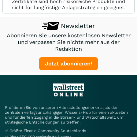
Zertifikate sind hoch risikoreiche Produkte und
nicht für langfristige Anlagestrategien geeignet.
Newsletter
Abonnieren Sie unsere kostenlosen Newsletter
und verpassen Sie nichts mehr aus der
Redaktion
Jetzt abonnieren!
Profitieren Sie von unserem Alleinstellungsmerkmal als den
zentralen verlagsunabhängigen Wissens-Hub für einen aktuellen
und fundierten Zugang in die Börsen- und Wirtschaftswelt, um
strategische Entscheidungen zu treffen.
✅ Größte Finanz-Community Deutschlands
✅ über 550.000 registrierte Nutzer