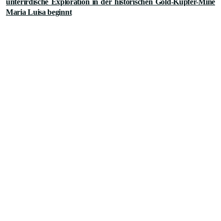
unterirdische Exploration in der historischen Gold-Kupfer-Mine
Maria Luisa begi
nnt