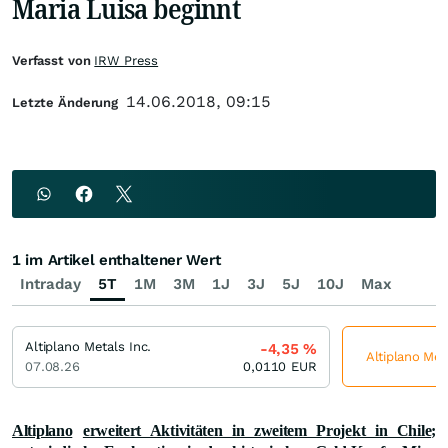
Maria Luisa beginnt
Verfasst von
IRW Press
14.06.2018, 09:15
Letzte Änderung
1 im Artikel enthaltener Wert
Intraday
5T
1M
3M
1J
3J
5J
10J
Max
Altiplano Metals Inc.
-4,35
%
Altiplano Meta
07.08.26
0,0110
EUR
Altiplano
erweitert Aktivitäten in zweitem Projekt in Chile;