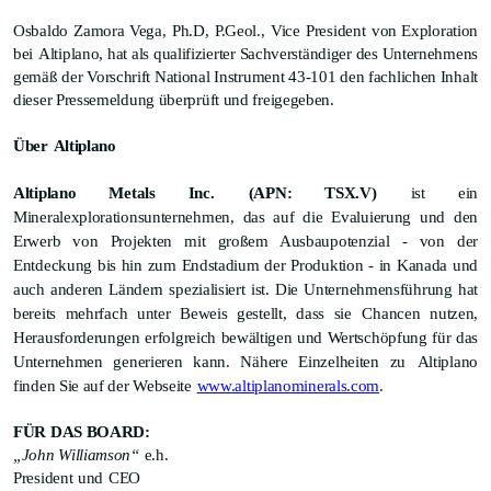
Osbaldo
Zamora Vega,
Ph.D
,
P.Geol
.,
Vice
President
von Exploration
bei
Altiplano
, hat als qualifizierter Sachverständiger des Unternehmens
gemäß der Vorschrift National Instrument 43-101 den fachlichen Inhalt
dieser Pressemeldung überprüft und freigegeben.
Über
Altiplano
Altiplano Metals Inc.
(APN: TSX.V)
ist ein
Mineralexplorationsunternehmen, das auf die Evaluierung und den
Erwerb von Projekten mit großem Ausbaupotenzial - von der
Entdeckung bis hin zum Endstadium der Produktion - in Kanada und
auch anderen Ländern spezialisiert ist. Die Unternehmensführung hat
bereits mehrfach unter Beweis gestellt, dass sie
Chancen nutzen,
Herausforderungen erfolgreich bewältigen und Wertschöpfung für das
Unternehmen generieren kann. Nähere Einzelheiten zu
Altiplano
finden Sie auf der Webseite
www.altiplanominerals.com
.
FÜR DAS BOARD:
„John Williamson
“
e.h
.
President
und
CEO