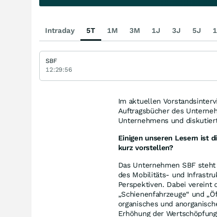
Intraday
5T
1M
3M
1J
3J
5J
1
SBF
12:29:56
Im aktuellen Vorstandsinterv
Auftragsbücher des Unternehm
Unternehmens und diskutiert
Einigen unseren Lesern ist 
kurz vorstellen?
Das Unternehmen SBF steht f
des Mobilitäts- und Infrastru
Perspektiven. Dabei vereint
„Schienenfahrzeuge“ und „Öff
organisches und anorganisc
Erhöhung der Wertschöpfung