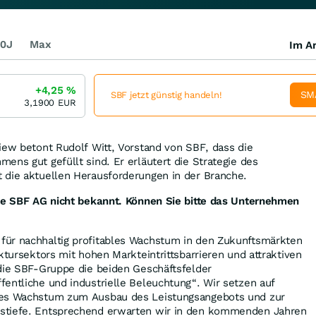
0J
Max
Im Ar
+4,25
%
SM
SBF jetzt günstig handeln!
3,1900
EUR
iew betont Rudolf Witt, Vorstand von SBF, dass die
ens gut gefüllt sind. Er erläutert die Strategie des
 die aktuellen Herausforderungen in der Branche.
die SBF AG nicht bekannt. Können Sie bitte das Unternehmen
ür nachhaltig profitables Wachstum in den Zukunftsmärkten
ktursektors mit hohen Markteintrittsbarrieren und attraktiven
 die SBF-Gruppe die beiden Geschäftsfelder
entliche und industrielle Beleuchtung“. Wir setzen auf
hes Wachstum zum Ausbau des Leistungsangebots und zur
stiefe. Entsprechend erwarten wir in den kommenden Jahren