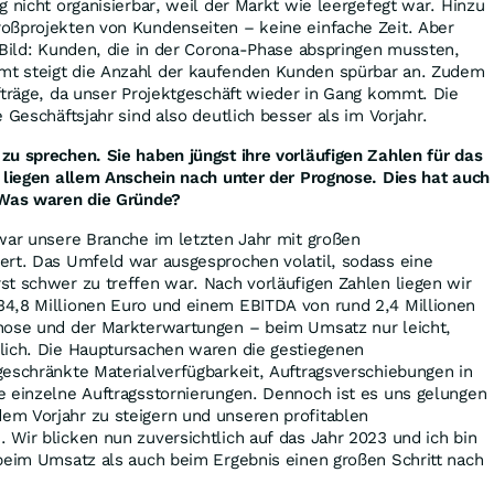
g nicht organisierbar, weil der Markt wie leergefegt war. Hinzu
oßprojekten von Kundenseiten – keine einfache Zeit. Aber
 Bild: Kunden, die in der Corona-Phase abspringen mussten,
t steigt die Anzahl der kaufenden Kunden spürbar an. Zudem
fträge, da unser Projektgeschäft wieder in Gang kommt. Die
 Geschäftsjahr sind also deutlich besser als im Vorjahr.
u sprechen. Sie haben jüngst ihre vorläufigen Zahlen für das
 liegen allem Anschein nach unter der Prognose. Dies hat auch
 Was waren die Gründe?
war unsere Branche im letzten Jahr mit großen
ert. Das Umfeld war ausgesprochen volatil, sodass eine
t schwer zu treffen war. Nach vorläufigen Zahlen liegen wir
4,8 Millionen Euro und einem EBITDA von rund 2,4 Millionen
nose und der Markterwartungen – beim Umsatz nur leicht,
lich. Die Hauptursachen waren die gestiegenen
eschränkte Materialverfügbarkeit, Auftragsverschiebungen in
e einzelne Auftragsstornierungen. Dennoch ist es uns gelungen
m Vorjahr zu steigern und unseren profitablen
Wir blicken nun zuversichtlich auf das Jahr 2023 und ich bin
 beim Umsatz als auch beim Ergebnis einen großen Schritt nach