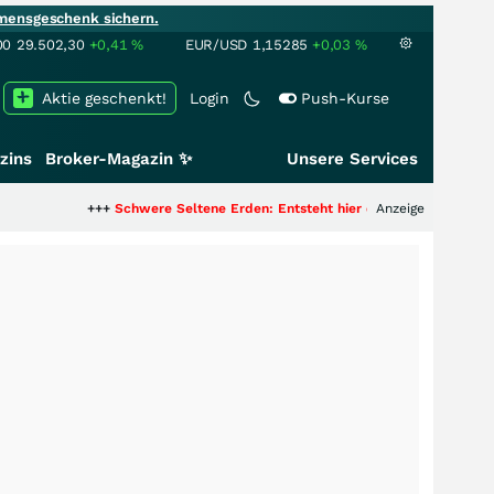
mensgeschenk sichern.
00
29.502,30
+0,41
%
EUR/USD
1,15285
+0,03
%
Aktie geschenkt!
Login
Push-Kurse
zins
Broker-Magazin ✨
Unsere Services
+++
Schwere Seltene Erden: Entsteht hier die nächste Milliardenstory?
Anzeige
+++