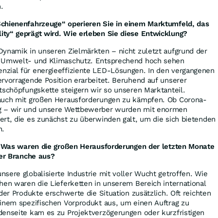
.
chienenfahrzeuge“ operieren Sie in einem Marktumfeld, das
ty“ geprägt wird. Wie erleben Sie diese Entwicklung?
Dynamik in unseren Zielmärkten – nicht zuletzt aufgrund der
m Umwelt- und Klimaschutz. Entsprechend hoch sehen
zial für energieeffiziente LED-Lösungen. In den vergangenen
rvorragende Position erarbeitet. Beruhend auf unserer
tschöpfungskette steigern wir so unseren Marktanteil.
 auch mit großen Herausforderungen zu kämpfen. Ob Corona-
g – wir und unsere Wettbewerber wurden mit enormen
rt, die es zunächst zu überwinden galt, um die sich bietenden
n.
s. Was waren die großen Herausforderungen der letzten Monate
der Branche aus?
sere globalisierte Industrie mit voller Wucht getroffen. Wie
hen waren die Lieferketten in unserem Bereich international
der Produkte erschwerte die Situation zusätzlich. Oft reichten
einem spezifischen Vorprodukt aus, um einen Auftrag zu
denseite kam es zu Projektverzögerungen oder kurzfristigen