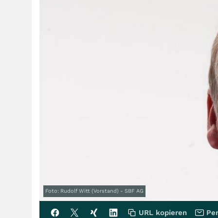
Foto: Rudolf Witt (Vorstand) - SBF AG
URL kopieren
Per