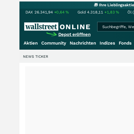
🎁 Ihre Lieblingsakt
DAX
26.341,94
+0,64
%
Gold
4.318,11
+1,83
%
Öl 
Depot eröffnen
Aktien
Community
Nachrichten
Indizes
Fonds
NEWS TICKER