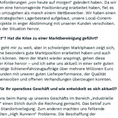
e Anforderungen „von heute auf morgen“ geändert haben. Da wir
n eine hervorragende Positionierung erarbeitet haben, fiel es
ion umzugehen als manch einem Wettbewerber. Wir haben einen
strategischen Lagerbestand aufgebaut, unsere Local-Conent-
rojekte in enger Abstimmung mit unseren Kunden verschoben.
 der Situation hervor.
“? Hat die Krise zu einer Marktbereinigung geführt?
geht mir zu weit, aber in schwierigen Marktphasen zeigt sich,
e besonders gute Marktposition erarbeitet haben und auch
n können. Wenn der Markt wieder anspringt, gehen diese
 Krise hervor – und ich sehe uns aktuell in einer sehr guten
ristige Schienenfahrzeugaufträge über mehrere Millionen Euro
Kunden mit unserer guten Lieferperformance, der Qualität
auensvollen und offenen Verhandlungen überzeugen konnten.
r Ihr operatives Geschäft und wie entwickelt es sich aktuell?
ns beim Ramp up unseres Geschäfts im Bereich „Industrielle
“ einen Strich durch die Rechnung gemacht. Das betraf zum
r Standortverlegung. Zum anderen machten uns fehlende
ten „High Runnern“ Probleme. Die Beschaffung der