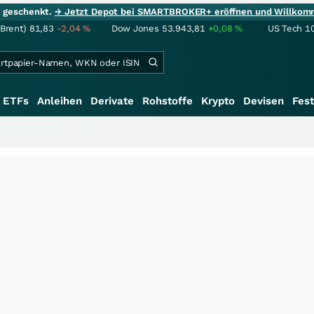
ie geschenkt.
→ Jetzt Depot bei SMARTBROKER+ eröffnen und Willkom
(Brent)
81,83
-2,04
%
Dow Jones
53.943,81
+0,08
%
US Tech 1
ETFs
Anleihen
Derivate
Rohstoffe
Krypto
Devisen
Fest