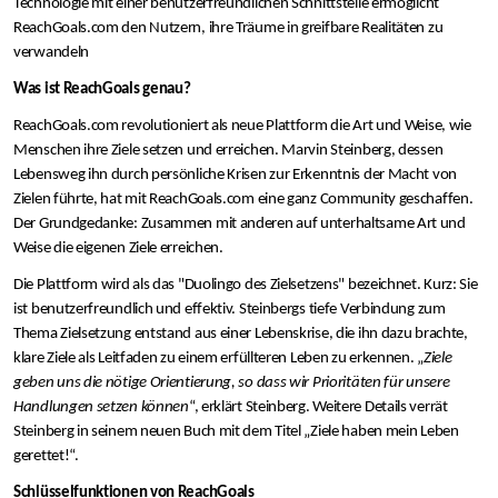
Technologie mit einer benutzerfreundlichen Schnittstelle ermöglicht
ReachGoals.com den Nutzern, ihre Träume in greifbare Realitäten zu
verwandeln​
Was ist ReachGoals genau?
ReachGoals.com revolutioniert als neue Plattform die Art und Weise, wie
Menschen ihre Ziele setzen und erreichen. Marvin Steinberg, dessen
Lebensweg ihn durch persönliche Krisen zur Erkenntnis der Macht von
Zielen führte, hat mit ReachGoals.com eine ganz Community geschaffen.
Der Grundgedanke: Zusammen mit anderen auf unterhaltsame Art und
Weise die eigenen Ziele erreichen.
Die Plattform wird als das "Duolingo des Zielsetzens" bezeichnet. Kurz: Sie
ist benutzerfreundlich und effektiv. Steinbergs tiefe Verbindung zum
Thema Zielsetzung entstand aus einer Lebenskrise, die ihn dazu brachte,
klare Ziele als Leitfaden zu einem erfüllteren Leben zu erkennen​. „
Ziele
geben uns die nötige Orientierung, so dass wir Prioritäten für unsere
Handlungen setzen können
“, erklärt Steinberg. Weitere Details verrät
Steinberg in seinem neuen Buch mit dem Titel „Ziele haben mein Leben
gerettet!“.
Schlüsselfunktionen von ReachGoals