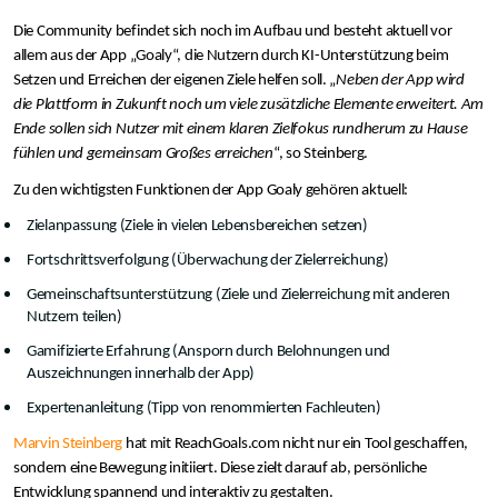
Die Community befindet sich noch im Aufbau und besteht aktuell vor
allem aus der App „Goaly“, die Nutzern durch KI-Unterstützung beim
Setzen und Erreichen der eigenen Ziele helfen soll. „
Neben der App wird
die Plattform in Zukunft noch um viele zusätzliche Elemente erweitert. Am
Ende sollen sich Nutzer mit einem klaren Zielfokus rundherum zu Hause
fühlen und gemeinsam Großes erreichen
“, so Steinberg.
Zu den wichtigsten Funktionen der App Goaly gehören aktuell:
Zielanpassung (Ziele in vielen Lebensbereichen setzen)
Fortschrittsverfolgung (Überwachung der Zielerreichung)
Gemeinschaftsunterstützung (Ziele und Zielerreichung mit anderen
Nutzern teilen)
Gamifizierte Erfahrung (Ansporn durch Belohnungen und
Auszeichnungen innerhalb der App)
Expertenanleitung (Tipp von renommierten Fachleuten)
Marvin Steinberg
hat mit ReachGoals.com nicht nur ein Tool geschaffen,
sondern eine Bewegung initiiert. Diese zielt darauf ab, persönliche
Entwicklung spannend und interaktiv zu gestalten.