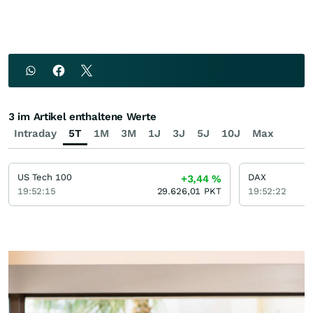
3 im Artikel enthaltene Werte
Intraday
5T
1M
3M
1J
3J
5J
10J
Max
US Tech 100
DAX
+3,44
%
19:52:15
29.626,01
PKT
19:52:22