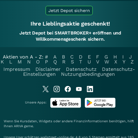
Jetzt Depot sichern
Ihre Lieblingsaktie geschenkt!
Jetzt Depot bei SMARTBROKER+ eröffnen und
Willkommensgeschenk sichern.
Aktien von A - Z:
#
A
B
C
D
E
F
G
H
I
J
K
L
M
N
O
P
Q
R
S
T
U
V
W
X
Y
Z
Impressum
Disclaimer
Datenschutz
Datenschutz-
Einstellungen
Nutzungsbedingungen
Unsere Apps:
Wenn Sie Kursdaten, Widgets oder andere Finanzinformationen benötigen, hilft
Ihnen
ARIVA
gerne.
Unsere User schätzen wallstreet-online.de: 4.8 von 5 Sternen ermittelt aus 285