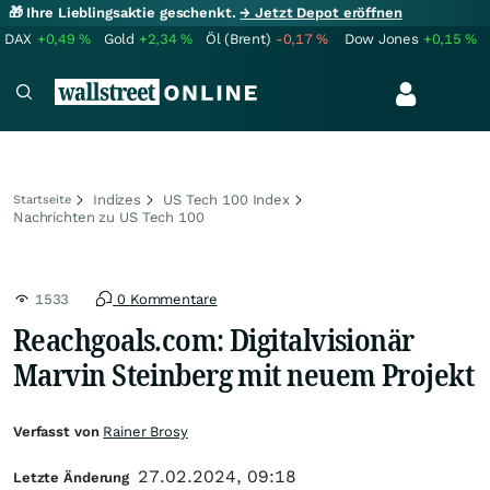
🎁 Ihre Lieblingsaktie geschenkt.
→ Jetzt Depot eröffnen
DAX
+0,49
%
Gold
+2,34
%
Öl (Brent)
-0,17
%
Dow Jones
+0,15
%
Indizes
US Tech 100 Index
Startseite
Nachrichten zu US Tech 100
1533
0 Kommentare
Reachgoals.com: Digitalvisionär
Marvin Steinberg mit neuem Projekt
Verfasst von
Rainer Brosy
27.02.2024, 09:18
Letzte Änderung