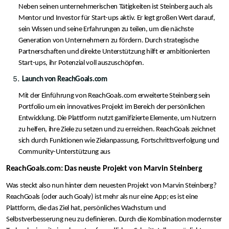
Neben seinen unternehmerischen Tätigkeiten ist Steinberg auch als
Mentor und Investor für Start-ups aktiv. Er legt großen Wert darauf,
sein Wissen und seine Erfahrungen zu teilen, um die nächste
Generation von Unternehmern zu fördern. Durch strategische
Partnerschaften und direkte Unterstützung hilft er ambitionierten
Start-ups, ihr Potenzial voll auszuschöpfen​.
Launch von ReachGoals.com
Mit der Einführung von ReachGoals.com erweiterte Steinberg sein
Portfolio um ein innovatives Projekt im Bereich der persönlichen
Entwicklung. Die Plattform nutzt gamifizierte Elemente, um Nutzern
zu helfen, ihre Ziele zu setzen und zu erreichen. ReachGoals zeichnet
sich durch Funktionen wie Zielanpassung, Fortschrittsverfolgung und
Community-Unterstützung aus​
ReachGoals.com: Das neuste Projekt von Marvin Steinberg
Was steckt also nun hinter dem neuesten Projekt von Marvin Steinberg?
ReachGoals (oder auch Goaly) ist mehr als nur eine App; es ist eine
Plattform, die das Ziel hat, persönliches Wachstum und
Selbstverbesserung neu zu definieren. Durch die Kombination modernster