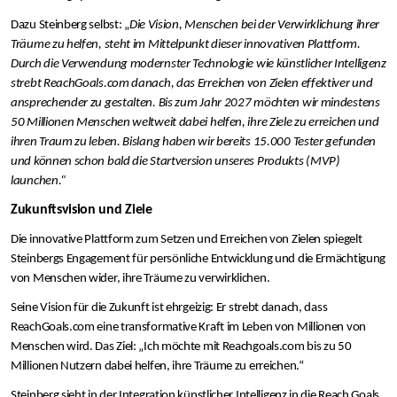
Dazu Steinberg selbst: „
Die Vision, Menschen bei der Verwirklichung ihrer
Träume zu helfen, steht im Mittelpunkt dieser innovativen Plattform.
Durch die Verwendung modernster Technologie wie künstlicher Intelligenz
strebt ReachGoals.com danach, das Erreichen von Zielen effektiver und
ansprechender zu gestalten. Bis zum Jahr 2027 möchten wir mindestens
50 Millionen Menschen weltweit dabei helfen, ihre Ziele zu erreichen und
ihren Traum zu leben. Bislang haben wir bereits 15.000 Tester gefunden
und können schon bald die Startversion unseres Produkts (MVP)
launchen.“
Zukunftsvision und Ziele
Die innovative Plattform zum Setzen und Erreichen von Zielen spiegelt
Steinbergs Engagement für persönliche Entwicklung und die Ermächtigung
von Menschen wider, ihre Träume zu verwirklichen.
Seine Vision für die Zukunft ist ehrgeizig: Er strebt danach, dass
ReachGoals.com eine transformative Kraft im Leben von Millionen von
Menschen wird. Das Ziel: „Ich möchte mit Reachgoals.com bis zu 50
Millionen Nutzern dabei helfen, ihre Träume zu erreichen.“
Steinberg sieht in der Integration künstlicher Intelligenz in die Reach Goals