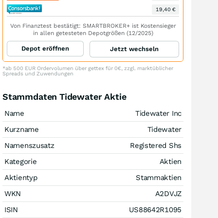
19,40 €
Von Finanztest bestätigt: SMARTBROKER+ ist Kostensieger
in allen getesteten Depotgrößen (12/2025)
Depot eröffnen
Jetzt wechseln
*ab 500 EUR Ordervolumen über gettex für 0€, zzgl. marktüblicher
Spreads und Zuwendungen
Stammdaten Tidewater Aktie
Name
Tidewater Inc
Kurzname
Tidewater
Namenszusatz
Registered Shs
Kategorie
Aktien
Aktientyp
Stammaktien
WKN
A2DVJZ
ISIN
US88642R1095