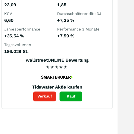
23,09
1,85
KCV
Durchschnittsrendite 3J
6,60
+7,25
%
Jahresperformance
Performance 3 Monate
+35,54
%
+7,59
%
Tagesvolumen
186.028 St.
wallstreetONLINE Bewertung
⭐
⭐
⭐
⭐
⭐
Tidewater
Aktie kaufen
Verkauf
Kauf