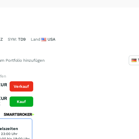
JZ
SYM:
TD9
Land
USA
m Portfolio hinzufügen
ufen
EUR
Verkauf
K
EUR
Kauf
K
elszeiten
s 23:00 Uhr
:00 bis 19:00 Uhr