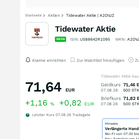
Aktien
Tidewater Aktie | A2DVJZ
Startseite
Tidewater Aktie
Aktie
ISIN:
US88642R1095
WKN:
A2DV
Alarme einrichten
Zur Watchlist hinzufügen
Zu
Tidewater Aktie ka
71,64
Geldkurs
71,46
EUR
07.08.26
500
ST
Briefkurs
71,82
+1,16
+0,82
%
EUR
07.08.26
500
ST
Letzter Kurs
07.08.26
Tradegate
Hinweis
Verlängerte Hand
Mo-Fr von
07:30 bi
Neu: Samstag von 14