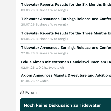
Tidewater Reports Results for the Six Months End
03.08.26
Business Wire (engl.)
Tidewater Announces Earnings Release and Confer
28.07.26
Business Wire (engl.)
Tidewater Reports Results for the Three Months 
04.05.26
Business Wire (engl.)
Tidewater Announces Earnings Release and Confer
27.04.26
Business Wire (engl.)
Fokus Aktien mit extremen Handelsvolumen am Do
02.04.26
wO Chartvergleich
01.04.26
newsfile
Forum
Noch keine Diskussion zu Tidewater