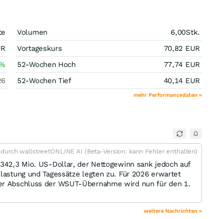
te
Volumen
6,00
Stk.
UR
Vortageskurs
70,82
EUR
%
52-Wochen Hoch
77,74
EUR
26
52-Wochen Tief
40,14
EUR
mehr Performancedaten »
t durch wallstreetONLINE AI (Beta-Version: kann Fehler enthalten)
 342,3 Mio. US-Dollar, der Nettogewinn sank jedoch auf
slastung und Tagessätze legten zu. Für 2026 erwartet
der Abschluss der WSUT-Übernahme wird nun für den 1.
weitere Nachrichten »