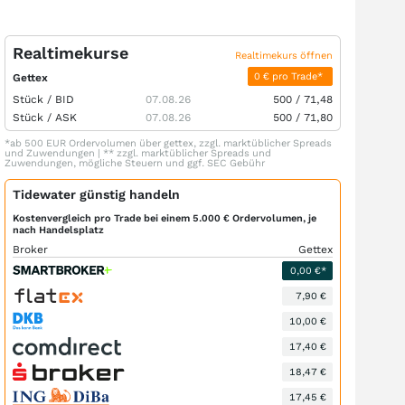
Realtimekurse
Realtimekurs öffnen
0 € pro Trade*
Gettex
Stück /
BID
07.08.26
500
/
71,48
Stück /
ASK
07.08.26
500
/
71,80
*ab 500 EUR Ordervolumen über gettex, zzgl. marktüblicher Spreads
und Zuwendungen | ** zzgl. marktüblicher Spreads und
Zuwendungen, mögliche Steuern und ggf. SEC Gebühr
Tidewater günstig handeln
Kostenvergleich pro Trade bei einem 5.000 € Ordervolumen, je
nach Handelsplatz
Broker
Gettex
0,00 €*
7,90 €
10,00 €
17,40 €
18,47 €
17,45 €