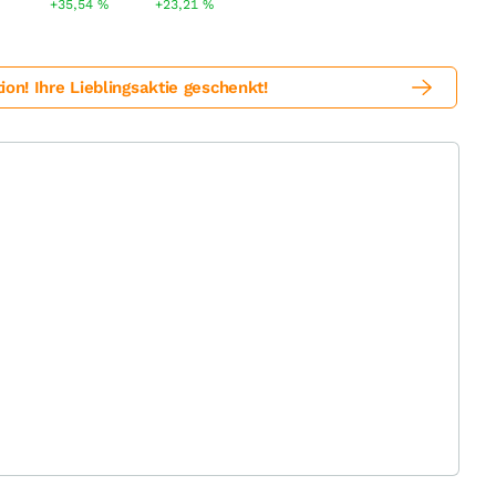
+35,54
%
+23,21
%
! Ihre Lieblingsaktie geschenkt!