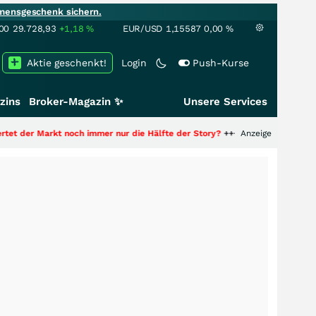
mensgeschenk sichern.
00
29.728,93
+1,18
%
EUR/USD
1,15587
0,00
%
Aktie geschenkt!
Login
Push-Kurse
zins
Broker-Magazin ✨
Unsere Services
kt noch immer nur die Hälfte der Story?
+++
Anzeige