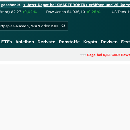
ie geschenkt.
→ Jetzt Depot bei SMARTBROKER+ eröffnen und Willkom
Brent)
82,27
+0,02
%
Dow Jones
54.036,10
+0,25
%
US Tech 1
ETFs
Anleihen
Derivate
Rohstoffe
Krypto
Devisen
Fest
+++
Saga bei 0,53 CAD: Bewertet der Mar