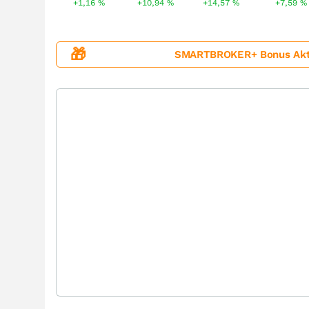
+1,16
%
+10,94
%
+14,57
%
+7,59
%
🎁
SMARTBROKER+ Bonus Aktion