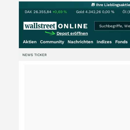
🎁 Ihre Lieblingsakt
DAX
26.355,84
+0,69
%
Gold
4.342,26
0,00
%
Öl (
Depot eröffnen
Aktien
Community
Nachrichten
Indizes
Fonds
NEWS TICKER