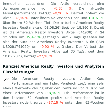
Immobilien zuzuordnen. Die Aktie verzeichnet eine
Jahresperformance von
-5,65
%
. Die aktuelle
Monatsperformance beträgt
-0,90
%
. Derzeit notiert die
Aktie
-37,15
%
unter ihrem 52-Wochen Hoch und
+31,51
%
über ihrem 52-Wochen Tief. Der aktuelle American Realty
Investors Realtimekurs (
08.08.26
) liegt bei 15,360
$
. Damit
ist die American Realty Investors Aktie (541936) in 24
Stunden um
+2,47
%
gestiegen. Auf 7 Tage gesehen hat
sich der Kurs der American Realty Investors Aktie (ISIN
US0291741090) um
-0,90
%
verändert. Der Verlust der
American Realty Investors Aktie auf 30 Tage, seit dem
10.07.2026, beträgt
-27,10
%
.
Kursziel American Realty Investors und Analysten
Einschätzungen
Die American Realty Investors Aktien Kurs
Performance und ein Index Vergleich zeigt eine sehr
starke Wertentwicklung über den Zeitraum von 1 Jahr mit
einer Performance von
+18,15
%
. Die Performance ist in
den letzten 52 Wochen positiv und American Realty
Investors notiert zurzeit
-37,15
%
unter dem 52-Wochen