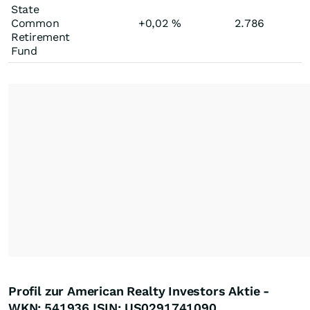
State
Common
+0,02
%
2.786
Retirement
Fund
Profil zur American Realty Investors Aktie -
WKN: 541936 ISIN: US0291741090