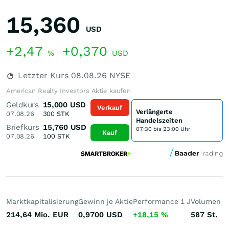
15,360
USD
+2,47
+0,370
%
USD
Letzter Kurs
08.08.26
NYSE
American Realty Investors Aktie kaufen
Geldkurs
15,000
USD
Verkauf
Verlängerte
07.08.26
300
STK
Handelszeiten
Briefkurs
15,760
USD
07:30 bis 23:00 Uhr
Kauf
07.08.26
100
STK
Marktkapitalisierung
Gewinn je Aktie
Performance 1 J
Volumen (h
214,64 Mio.
EUR
0,9700
USD
+18,15
%
587
St.