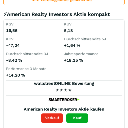
⚡American Realty Investors Aktie kompakt
KGV
KUV
16,56
5,18
KCV
Durchschnittsrendite 5J
-47,24
+1,64
%
Durchschnittsrendite 3J
Jahresperformance
-8,42
%
+18,15
%
Performance 3 Monate
+14,20
%
wallstreetONLINE Bewertung
⭐
⭐
⭐
⭐
American Realty Investors
Aktie kaufen
Verkauf
Kauf