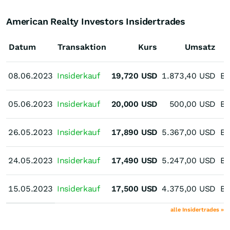
American Realty Investors Insidertrades
Datum
Transaktion
Kurs
Umsatz
08.06.2023
08.06.2023
Insiderkauf
19,720
USD
1.873,40
USD
Br
05.06.2023
05.06.2023
Insiderkauf
20,000
USD
500,00
USD
Br
26.05.2023
26.05.2023
Insiderkauf
17,890
USD
5.367,00
USD
Br
24.05.2023
24.05.2023
Insiderkauf
17,490
USD
5.247,00
USD
Br
15.05.2023
15.05.2023
Insiderkauf
17,500
USD
4.375,00
USD
Br
alle Insidertrades »