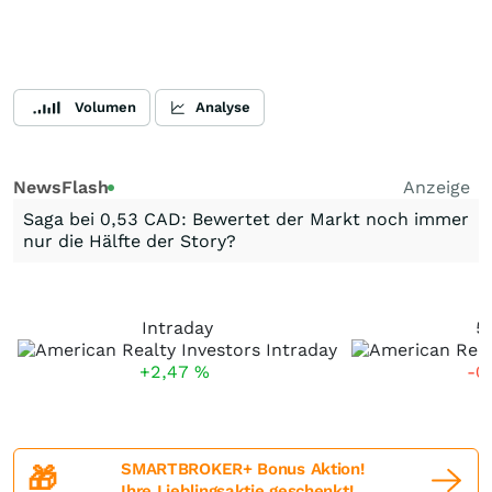
Volumen
Analyse
NewsFlash
Anzeige
Saga bei 0,53 CAD: Bewertet der Markt noch immer
nur die Hälfte der Story?
Intraday
5
+2,47
%
-0
SMARTBROKER+ Bonus Aktion!
🎁
Ihre Lieblingsaktie geschenkt!