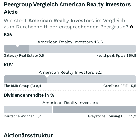
Peergroup Vergleich American Realty Investors
Aktie
Wie steht
American Realty Investors
im Vergleich
zum Durchschnitt der entsprechenden Peergroup?
KGV
American Realty Investors 16,6
Gateway Real Estate
0,6
Healthpeak Pptys
160,8
KUV
American Realty Investors 5,2
The RMR Group (A)
0,4
CareTrust REIT
15,5
Dividendenrendite in %
American Realty Investors
Deutsche Wohnen
0,2
Greystone Housing Impact Investors LP Benef Unit Cert
11,9
Aktionärsstruktur