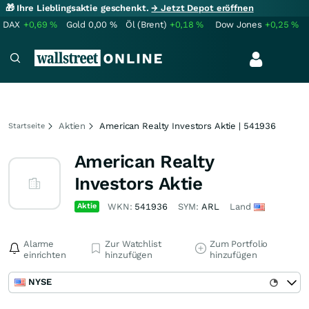
🎁 Ihre Lieblingsaktie geschenkt.
→ Jetzt Depot eröffnen
DAX
+0,69
%
Gold
0,00
%
Öl (Brent)
+0,18
%
Dow Jones
+0,25
%
Aktien
American Realty Investors Aktie | 541936
Startseite
American Realty
Investors Aktie
Aktie
WKN:
541936
SYM:
ARL
Land
Alarme
Zur Watchlist
Zum Portfolio
einrichten
hinzufügen
hinzufügen
NYSE