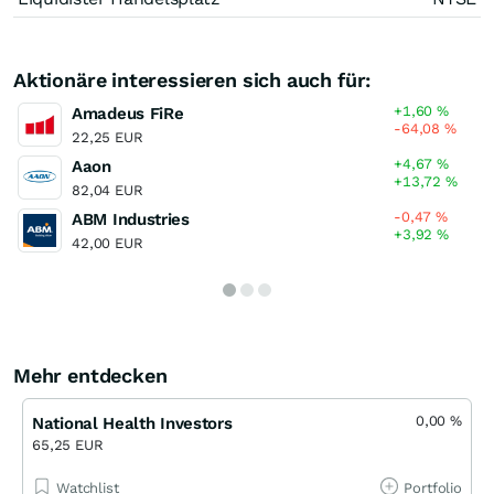
Aktionäre interessieren sich auch für:
+1,60
%
Amadeus FiRe
-64,08
%
22,25 EUR
+4,67
%
Aaon
+13,72
%
82,04 EUR
-0,47
%
ABM Industries
+3,92
%
42,00 EUR
Mehr entdecken
0,00
%
National Health Investors
65,25 EUR
Watchlist
Portfolio