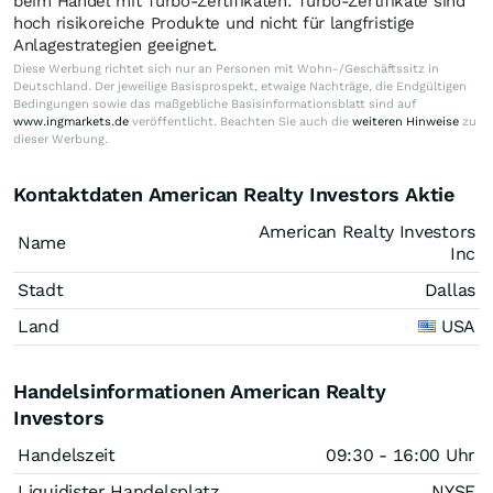
beim Handel mit Turbo-Zertifikaten. Turbo-Zertifikate sind
hoch risikoreiche Produkte und nicht für langfristige
Anlagestrategien geeignet.
Diese Werbung richtet sich nur an Personen mit Wohn-/Geschäftssitz in
Deutschland. Der jeweilige Basisprospekt, etwaige Nachträge, die Endgültigen
Bedingungen sowie das maßgebliche Basisinformationsblatt sind auf
www.ingmarkets.de
veröffentlicht. Beachten Sie auch die
weiteren Hinweise
zu
dieser Werbung.
Kontaktdaten American Realty Investors Aktie
American Realty Investors
Name
Inc
Stadt
Dallas
Land
USA
Handelsinformationen American Realty
Investors
Handelszeit
09:30 - 16:00 Uhr
Liquidister Handelsplatz
NYSE