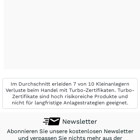
Im Durchschnitt erleiden 7 von 10 Kleinanlegern
Verluste beim Handel mit Turbo-Zertifikaten. Turbo-
Zertifikate sind hoch risikoreiche Produkte und
nicht für langfristige Anlagestrategien geeignet.
Newsletter
Abonnieren Sie unsere kostenlosen Newsletter
und verpassen Sie nichts mehr aus der