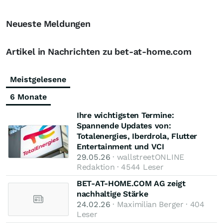
Neueste Meldungen
Artikel in Nachrichten zu bet-at-home.com
Meistgelesene
6 Monate
Ihre wichtigsten Termine:
Spannende Updates von:
Totalenergies, Iberdrola, Flutter
Entertainment und VCI
29.05.26
· wallstreetONLINE
Redaktion · 4544 Leser
BET-AT-HOME.COM AG zeigt
nachhaltige Stärke
24.02.26
· Maximilian Berger · 404
Leser