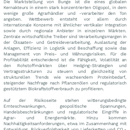
Die Marktstellung von Bunge ist die eines globalen
Kernakteurs in einem stark konzentrierten Oligopol, in dem
wenige große Agrarhändler und -verarbeiter den Ton
angeben. Wettbewerb entsteht vor allem durch
internationale Konzerne mit ähnlicher vertikaler Integration
sowie durch regionale Anbieter in einzelnen Märkten.
Zentrale wirtschaftliche Treiber sind Verarbeitungsmargen in
der Ölsaaten- und Getreideverarbeitung, Auslastung der
Anlagen, Effizienz in Logistik und Beschaffung sowie das
Management von Preis- und Währungsrisiken. Für die
Profitabilität entscheidend ist die Fähigkeit, Volatilität an
den Rohstoffmärkten über Hedging-Strategien und
Vertragsstrukturen zu steuern und gleichzeitig von
strukturellen Trends wie wachsendem Proteinbedarf,
steigender Nachfrage nach Pflanzenölen und regulatorisch
gestütztem Biokraftstoffverbrauch zu profitieren.
Auf der Risikoseite stehen witterungsbedingte
Ernteschwankungen, geopolitische Spannungen,
Handelsbeschränkungen und regulatorische Eingriffe in
Agrar- und Energiemärkte. Hinzu kommen
Nachhaltigkeitsanforderungen, etwa im Zusammenhang mit
Entwaldung, Rückverfolgbarkeit von Lieferketten und CO₂-