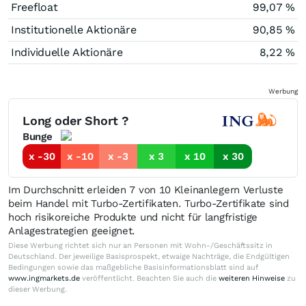
Freefloat
99,07 %
Institutionelle Aktionäre
90,85 %
Individuelle Aktionäre
8,22 %
Werbung
Long oder Short ?
Bunge
x -30
x -10
x -3
x 3
x 10
x 30
Im Durchschnitt erleiden 7 von 10 Kleinanlegern Verluste
beim Handel mit Turbo-Zertifikaten. Turbo-Zertifikate sind
hoch risikoreiche Produkte und nicht für langfristige
Anlagestrategien geeignet.
Diese Werbung richtet sich nur an Personen mit Wohn-/Geschäftssitz in
Deutschland. Der jeweilige Basisprospekt, etwaige Nachträge, die Endgültigen
Bedingungen sowie das maßgebliche Basisinformationsblatt sind auf
www.ingmarkets.de
veröffentlicht. Beachten Sie auch die
weiteren Hinweise
zu
dieser Werbung.