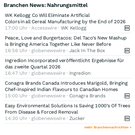
Branchen News: Nahrungsmittel
WK Kellogg Co Will Eliminate Artificial
Colors in all Cereal Manufacturing by the End of 2026
17:00 Uhr · Accesswire ·
WK Kellogg
Peace, Love and Burgertacos: Del Taco’s New Mashup
is Bringing America Together Like Never Before
16:56 Uhr · globenewswire ·
Jack In The Box
Ingredion Incorporated veröffentlicht Ergebnisse für
das zweite Quartal 2026
16:47 Uhr · globenewswire ·
Ingredion
Conagra Brands Canada Introduces Marigold, Bringing
Chef-Inspired Indian Flavours to Canadian Homes
15:00 Uhr · globenewswire ·
Conagra Brands
Easy Environmental Solutions Is Saving 1000’s Of Trees
From Disease & Forced Removal
14:30 Uhr · globenewswire ·
Zucker
mehr Branchennachrichten »