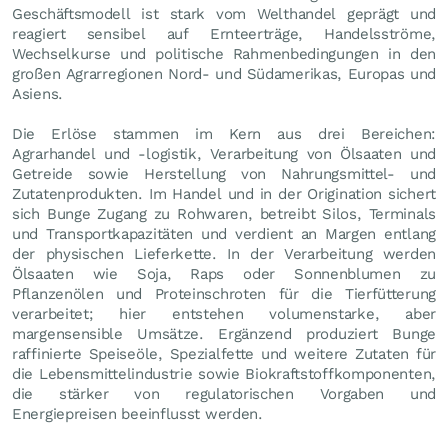
Geschäftsmodell ist stark vom Welthandel geprägt und
reagiert sensibel auf Ernteerträge, Handelsströme,
Wechselkurse und politische Rahmenbedingungen in den
großen Agrarregionen Nord- und Südamerikas, Europas und
Asiens.
Die Erlöse stammen im Kern aus drei Bereichen:
Agrarhandel und -logistik, Verarbeitung von Ölsaaten und
Getreide sowie Herstellung von Nahrungsmittel- und
Zutatenprodukten. Im Handel und in der Origination sichert
sich Bunge Zugang zu Rohwaren, betreibt Silos, Terminals
und Transportkapazitäten und verdient an Margen entlang
der physischen Lieferkette. In der Verarbeitung werden
Ölsaaten wie Soja, Raps oder Sonnenblumen zu
Pflanzenölen und Proteinschroten für die Tierfütterung
verarbeitet; hier entstehen volumenstarke, aber
margensensible Umsätze. Ergänzend produziert Bunge
raffinierte Speiseöle, Spezialfette und weitere Zutaten für
die Lebensmittelindustrie sowie Biokraftstoffkomponenten,
die stärker von regulatorischen Vorgaben und
Energiepreisen beeinflusst werden.