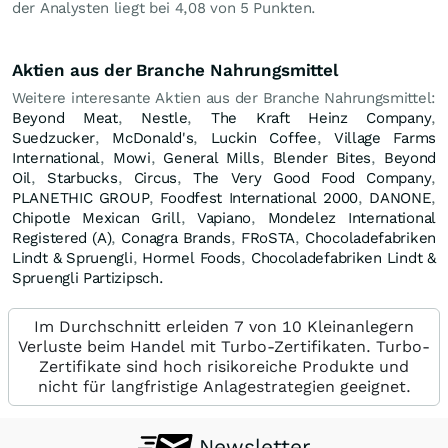
der Analysten liegt bei 4,08 von 5 Punkten.
Aktien aus der Branche Nahrungsmittel
Weitere interesante Aktien aus der Branche Nahrungsmittel:
Beyond Meat
,
Nestle
,
The Kraft Heinz Company
,
Suedzucker
,
McDonald's
,
Luckin Coffee
,
Village Farms
International
,
Mowi
,
General Mills
,
Blender Bites
,
Beyond
Oil
,
Starbucks
,
Circus
,
The Very Good Food Company
,
PLANETHIC GROUP
,
Foodfest International 2000
,
DANONE
,
Chipotle Mexican Grill
,
Vapiano
,
Mondelez International
Registered (A)
,
Conagra Brands
,
FRoSTA
,
Chocoladefabriken
Lindt & Spruengli
,
Hormel Foods
,
Chocoladefabriken Lindt &
Spruengli Partizipsch.
Im Durchschnitt erleiden 7 von 10 Kleinanlegern
Verluste beim Handel mit Turbo-Zertifikaten. Turbo-
Zertifikate sind hoch risikoreiche Produkte und
nicht für langfristige Anlagestrategien geeignet.
Newsletter