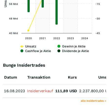
56 Mrd
-15
48 Mrd
-30
40 Mrd
-45
2020
2021
2022
2023
2024
Umsatz
Gewinn je Aktie
Cashflow je Aktie
Dividende je Aktie
Bunge Insidertrades
Datum
Transaktion
Kurs
Umsa
16.08.2023
16.08.2023
Insiderverkauf
111,89
USD
2.237.800,00
U
alle Insidertrades »