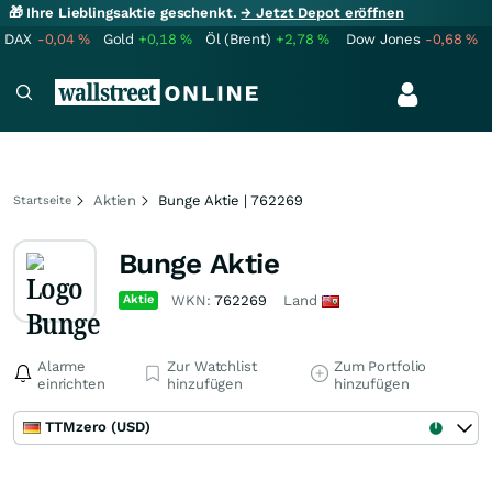
🎁 Ihre Lieblingsaktie geschenkt.
→ Jetzt Depot eröffnen
DAX
-0,04
%
Gold
+0,18
%
Öl (Brent)
+2,78
%
Dow Jones
-0,68
%
Aktien
Bunge Aktie | 762269
Startseite
Bunge Aktie
Aktie
WKN:
762269
Land
Alarme
Zur Watchlist
Zum Portfolio
einrichten
hinzufügen
hinzufügen
TTMzero (USD)