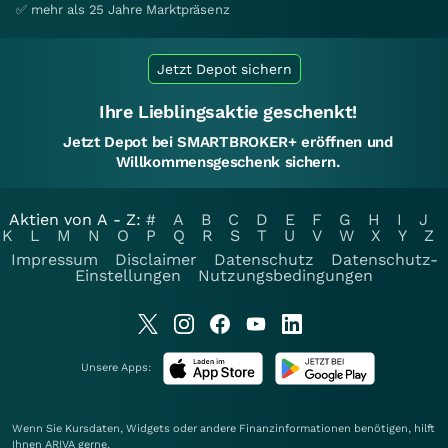
✅ mehr als 25 Jahre Marktpräsenz
Jetzt Depot sichern
Ihre Lieblingsaktie geschenkt!
Jetzt Depot bei SMARTBROKER+ eröffnen und
Willkommensgeschenk sichern.
Aktien von A - Z:
#
A
B
C
D
E
F
G
H
I
J
K
L
M
N
O
P
Q
R
S
T
U
V
W
X
Y
Z
Impressum
Disclaimer
Datenschutz
Datenschutz-
Einstellungen
Nutzungsbedingungen
Unsere Apps:
Wenn Sie Kursdaten, Widgets oder andere Finanzinformationen benötigen, hilft
Ihnen
ARIVA
gerne.