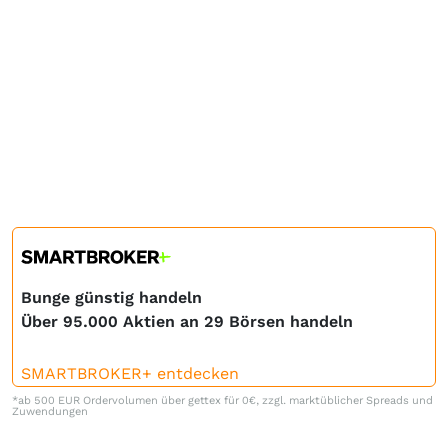
Bunge günstig handeln
Über 95.000 Aktien an 29 Börsen handeln
SMARTBROKER+ entdecken
*ab 500 EUR Ordervolumen über gettex für 0€, zzgl. marktüblicher Spreads und
Zuwendungen