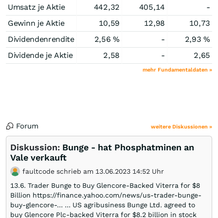
Umsatz je Aktie
442,32
405,14
-
Gewinn je Aktie
10,59
12,98
10,73
Dividendenrendite
2,56 %
-
2,93 %
Dividende je Aktie
2,58
-
2,65
mehr Fundamentaldaten »
Forum
weitere Diskussionen »
Diskussion:
Bunge - hat Phosphatminen an
Vale verkauft
faultcode schrieb am 13.06.2023 14:52 Uhr
13.6. Trader Bunge to Buy Glencore-Backed Viterra for $8
Billion https://finance.yahoo.com/news/us-trader-bunge-
buy-glencore-… ... US agribusiness Bunge Ltd. agreed to
buy Glencore Plc-backed Viterra for $8.2 billion in stock