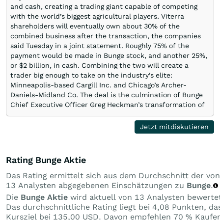
and cash, creating a trading giant capable of competing
with the world’s biggest agricultural players. Viterra
shareholders will eventually own about 30% of the
combined business after the transaction, the companies
said Tuesday in a joint statement. Roughly 75% of the
payment would be made in Bunge stock, and another 25%,
or $2 billion, in cash. Combining the two will create a
trader big enough to take on the industry’s elite:
Minneapolis-based Cargill Inc. and Chicago’s Archer-
Daniels-Midland Co. The deal is the culmination of Bunge
Chief Executive Officer Greg Heckman’s transformation of
the once troubled St. Louis-based crop trader into a cash-
rich oilseeds champion. Glencore shares jumped as much
Jetzt mitdiskutieren
as 4.1% in London. Bunge fell by about 3% in pre-market
trading. Bloomberg News first reported the talks about a
potential combination last month. For most of its
Rating Bunge Aktie
existence, Bunge was prim …
Das Rating ermittelt sich aus dem Durchschnitt der von
13 Analysten abgegebenen Einschätzungen zu
Bunge
.
Die
Bunge Aktie
wird aktuell von 13 Analysten bewerte
Das durchschnittliche Rating liegt bei 4,08 Punkten, da
Kursziel bei 135,00 USD. Davon empfehlen 70 % Kaufe