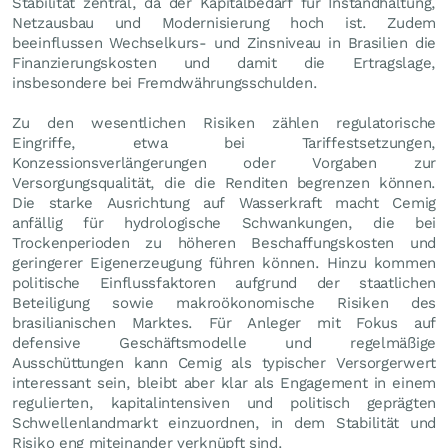
Stabilität zentral, da der Kapitalbedarf für Instandhaltung,
Netzausbau und Modernisierung hoch ist. Zudem
beeinflussen Wechselkurs- und Zinsniveau in Brasilien die
Finanzierungskosten und damit die Ertragslage,
insbesondere bei Fremdwährungsschulden.
Zu den wesentlichen Risiken zählen regulatorische
Eingriffe, etwa bei Tariffestsetzungen,
Konzessionsverlängerungen oder Vorgaben zur
Versorgungsqualität, die die Renditen begrenzen können.
Die starke Ausrichtung auf Wasserkraft macht Cemig
anfällig für hydrologische Schwankungen, die bei
Trockenperioden zu höheren Beschaffungskosten und
geringerer Eigenerzeugung führen können. Hinzu kommen
politische Einflussfaktoren aufgrund der staatlichen
Beteiligung sowie makroökonomische Risiken des
brasilianischen Marktes. Für Anleger mit Fokus auf
defensive Geschäftsmodelle und regelmäßige
Ausschüttungen kann Cemig als typischer Versorgerwert
interessant sein, bleibt aber klar als Engagement in einem
regulierten, kapitalintensiven und politisch geprägten
Schwellenlandmarkt einzuordnen, in dem Stabilität und
Risiko eng miteinander verknüpft sind.