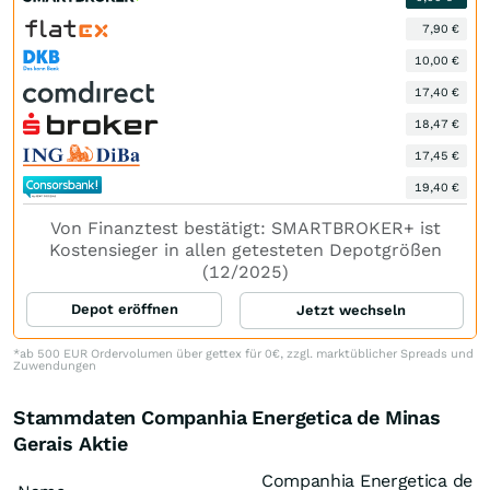
7,90 €
10,00 €
17,40 €
18,47 €
17,45 €
19,40 €
Von Finanztest bestätigt: SMARTBROKER+ ist
Kostensieger in allen getesteten Depotgrößen
(12/2025)
Depot eröffnen
Jetzt wechseln
*ab 500 EUR Ordervolumen über gettex für 0€, zzgl. marktüblicher Spreads und
Zuwendungen
Stammdaten Companhia Energetica de Minas
Gerais Aktie
Companhia Energetica de