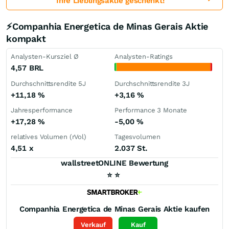
Ihre Lieblingsaktie geschenkt!
⚡Companhia Energetica de Minas Gerais Aktie
kompakt
Analysten-Kursziel Ø
Analysten-Ratings
4,57
BRL
Durchschnittsrendite 5J
Durchschnittsrendite 3J
+11,18
%
+3,16
%
Jahresperformance
Performance 3 Monate
+17,28
%
-5,00
%
relatives Volumen (rVol)
Tagesvolumen
4,51
x
2.037 St.
wallstreetONLINE Bewertung
⭐
⭐
Companhia Energetica de Minas Gerais
Aktie kaufen
Verkauf
Kauf