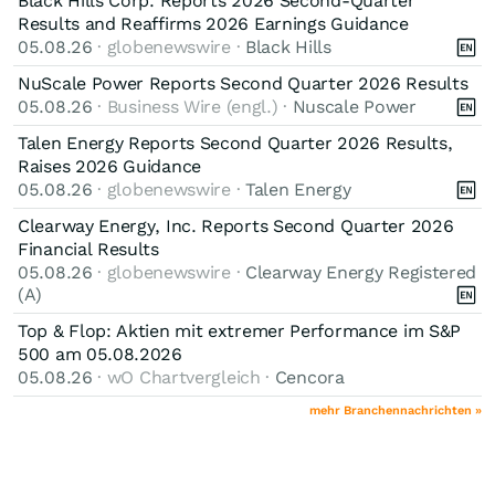
Black Hills Corp. Reports 2026 Second-Quarter
Results and Reaffirms 2026 Earnings Guidance
Weiterhin viel Erfolg
05.08.26
· globenewswire ·
Black Hills
NuScale Power Reports Second Quarter 2026 Results
05.08.26
· Business Wire (engl.) ·
Nuscale Power
Talen Energy Reports Second Quarter 2026 Results,
Raises 2026 Guidance
05.08.26
· globenewswire ·
Talen Energy
Clearway Energy, Inc. Reports Second Quarter 2026
Financial Results
05.08.26
· globenewswire ·
Clearway Energy Registered
(A)
Top & Flop: Aktien mit extremer Performance im S&P
500 am 05.08.2026
05.08.26
· wO Chartvergleich ·
Cencora
mehr Branchennachrichten »