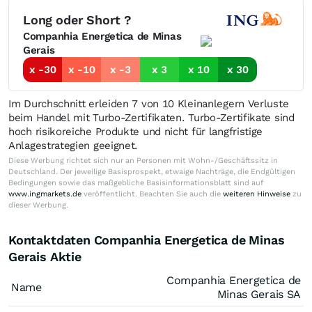
Long oder Short ?
Companhia Energetica de Minas
Gerais
x -30
x -10
x -3
x 3
x 10
x 30
Im Durchschnitt erleiden 7 von 10 Kleinanlegern Verluste
beim Handel mit Turbo-Zertifikaten. Turbo-Zertifikate sind
hoch risikoreiche Produkte und nicht für langfristige
Anlagestrategien geeignet.
Diese Werbung richtet sich nur an Personen mit Wohn-/Geschäftssitz in
Deutschland. Der jeweilige Basisprospekt, etwaige Nachträge, die Endgültigen
Bedingungen sowie das maßgebliche Basisinformationsblatt sind auf
www.ingmarkets.de
veröffentlicht. Beachten Sie auch die
weiteren Hinweise
zu
dieser Werbung.
Kontaktdaten Companhia Energetica de Minas
Gerais Aktie
Companhia Energetica de
Name
Minas Gerais SA