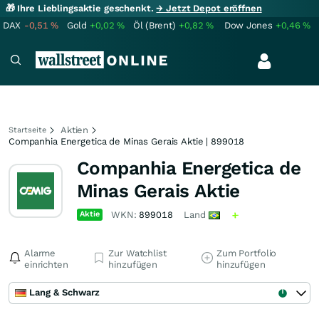
🎁 Ihre Lieblingsaktie geschenkt.
→ Jetzt Depot eröffnen
DAX
-0,51
%
Gold
+0,02
%
Öl (Brent)
+0,82
%
Dow Jones
+0,46
%
Aktien
Startseite
Companhia Energetica de Minas Gerais Aktie | 899018
Companhia Energetica de
Minas Gerais Aktie
Aktie
WKN:
899018
Land
Alarme
Zur Watchlist
Zum Portfolio
einrichten
hinzufügen
hinzufügen
Lang & Schwarz