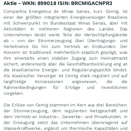
Aktie - WKN: 899018 ISIN: BRCMIGACNPR3
Companhia Energetica de Minas Gerais, kurz Cemig, ist
einer der größten integrierten Energieversorger Brasiliens
mit Schwerpunkt im Bundesstaat Minas Gerais, aber mit
Aktivitäten in mehreren Regionen des Landes. Das
Unternehmen deckt weite Teile der Wertschöpfungskette
ab – von der Stromerzeugung über Übertragungs- und
Verteilnetze bis hin zum Vertrieb an Endkunden. Der
Konzern ist traditionell mehrheitlich staatlich geprägt, was
ihm einerseits einen stabilen Zugang zum Heimatmarkt
sichert, andererseits aber die Geschäftsentwicklung eng an
die brasilianische Energie- und Regulierungspolitik bindet.
Als klassischer Versorger ist Cemig stark reguliert und auf
langfristige Konzessionen angewiesen, die die
Rahmenbedingungen für Erträge und Investitionen
vorgeben.
Die Erlöse von Cemig stammen im Kern aus drei Bereichen:
der Stromerzeugung, dem regulierten Netzgeschäft und
dem Vertrieb an Industrie-, Gewerbe- und Privatkunden. In
der Erzeugung setzt das Unternehmen überwiegend auf
Wasserkraftwerke, ergänzt um thermische Kapazitäten und