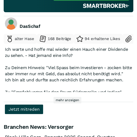
DasSchaf
alter Hase
168 Beiträge
94 erhaltene Likes
S
Ich warte und hoffe mal wieder einen Hauch einer Dividende
zu sehen. - Hat jemand eine Info?
Zu Deinem Hinweis: "Viel Spass beim Investieren - zocken bitte
aber immer nur mit Geld, das absolut nicht benötigt wird."
Ich bin alt und durfte auch reichlich Erfahrungen machen.
Zu "Empfehlungen für den Raum Südamerika und Indien"
Hierbei geht es in erster Linie um "Streuung" - Bin hier nur
mehr anzeigen
sehr gering investiert!
Jetzt mitreden
Ergänzung "Bei "Nebenwerten" (risikoreich) auch sehr gute
Dividenden in GB"
Branchen News: Versorger
Bin in GB gut und anteilmäßig hoch investiert und ich weis
warum.