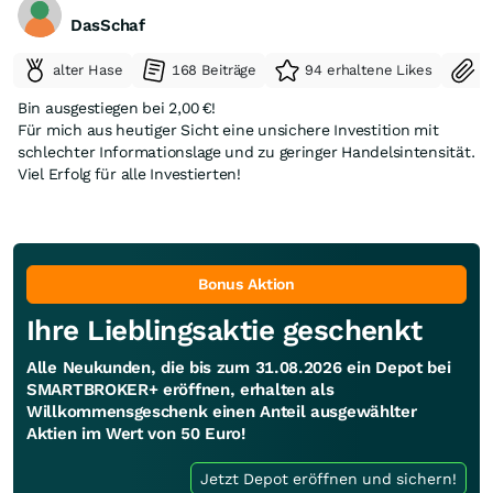
DasSchaf
alter Hase
168 Beiträge
94 erhaltene Likes
S
Bin ausgestiegen bei 2,00 €!
Für mich aus heutiger Sicht eine unsichere Investition mit
schlechter Informationslage und zu geringer Handelsintensität.
Viel Erfolg für alle Investierten!
Bonus Aktion
Ihre Lieblingsaktie geschenkt
Alle Neukunden, die bis zum 31.08.2026 ein Depot bei
SMARTBROKER+ eröffnen, erhalten als
Willkommensgeschenk einen Anteil ausgewählter
Aktien im Wert von 50 Euro!
Jetzt Depot eröffnen und sichern!