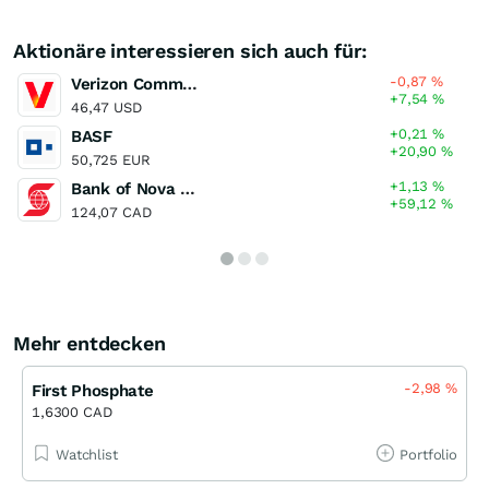
Aktionäre interessieren sich auch für:
-0,87
%
Verizon Communications
+7,54
%
46,47 USD
+0,21
%
BASF
+20,90
%
50,725 EUR
+1,13
%
Bank of Nova Scotia
+59,12
%
124,07 CAD
Mehr entdecken
-2,98
%
First Phosphate
1,6300 CAD
Watchlist
Portfolio