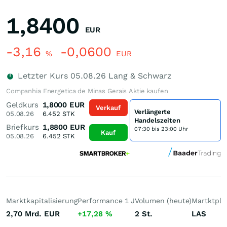
1,8400
EUR
-3,16
-0,0600
%
EUR
Letzter Kurs
05.08.26
Lang & Schwarz
Companhia Energetica de Minas Gerais Aktie kaufen
Geldkurs
1,8000
EUR
Verkauf
Verlängerte
05.08.26
6.452
STK
Handelszeiten
Briefkurs
1,8800
EUR
07:30 bis 23:00 Uhr
Kauf
05.08.26
6.452
STK
Marktkapitalisierung
Performance 1 J
Volumen (heute)
Martktpla
2,70 Mrd.
EUR
+17,28
%
2
St.
LAS