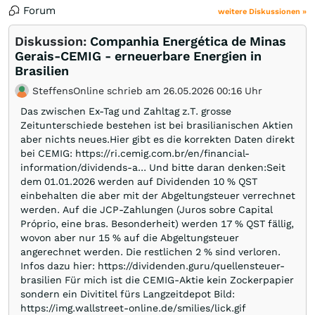
Forum
weitere Diskussionen »
Diskussion:
Companhia Energética de Minas
Gerais-CEMIG - erneuerbare Energien in
Brasilien
SteffensOnline schrieb am 26.05.2026 00:16 Uhr
Das zwischen Ex-Tag und Zahltag z.T. grosse
Zeitunterschiede bestehen ist bei brasilianischen Aktien
aber nichts neues.Hier gibt es die korrekten Daten direkt
bei CEMIG: https://ri.cemig.com.br/en/financial-
information/dividends-a… Und bitte daran denken:Seit
dem 01.01.2026 werden auf Dividenden 10 % QST
einbehalten die aber mit der Abgeltungsteuer verrechnet
werden. Auf die JCP-Zahlungen (Juros sobre Capital
Próprio, eine bras. Besonderheit) werden 17 % QST fällig,
wovon aber nur 15 % auf die Abgeltungsteuer
angerechnet werden. Die restlichen 2 % sind verloren.
Infos dazu hier: https://dividenden.guru/quellensteuer-
brasilien Für mich ist die CEMIG-Aktie kein Zockerpapier
sondern ein Divititel fürs Langzeitdepot Bild:
https://img.wallstreet-online.de/smilies/lick.gif