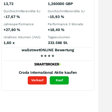
13,72
1,260000
GBP
Durchschnittsrendite 5J
Durchschnittsrendite 3J
-17,67
%
-15,93
%
Jahresperformance
Performance 3 Monate
+27,80
%
+18,40
%
relatives Volumen (rVol)
Tagesvolumen
1,60
x
333.586 St.
wallstreetONLINE Bewertung
⭐
⭐
⭐
⭐
Croda International
Aktie kaufen
Verkauf
Kauf