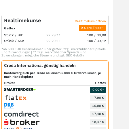
Realtimekurse
Realtimekurs öffnen
0 € pro Trade*
Gettex
Stück /
BID
22:29:11
100
/
38,08
Stück /
ASK
22:29:11
100
/
39,12
*ab 500 EUR Ordervolumen über gettex, zzgl. marktüblicher Spreads
und Zuwendungen | ** zzgl. marktüblicher Spreads und
Zuwendungen, mögliche Steuern und ggf. SEC Gebühr
Croda International günstig handeln
Kostenvergleich pro Trade bei einem 5.000 € Ordervolumen, je
nach Handelsplatz
Broker
Gettex
0,00 €*
7,90 €
10,00 €
17,40 €
18,47 €