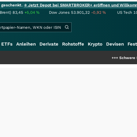
ie geschenkt.
→ Jetzt Depot bei SMARTBROKER+ eröffnen und Willkom
(Brent)
83,45
+5,04
%
Dow Jones
53.901,32
-0,92
%
US Tech 1
ETFs
Anleihen
Derivate
Rohstoffe
Krypto
Devisen
Fest
+++
Schwere Seltene Erden: