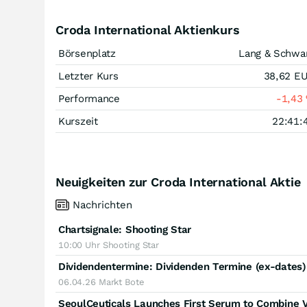
Croda International Aktienkurs
Börsenplatz
Lang & Schwa
Letzter Kurs
38,62
E
Performance
-1,43
Kurszeit
22:41:
Neuigkeiten zur Croda International Aktie
Nachrichten
Chartsignale:
Shooting Star
10:00 Uhr
Shooting Star
Dividendentermine: Dividenden Termine (ex-dates
06.04.26
Markt Bote
SeoulCeuticals Launches First Serum to Combine Vo