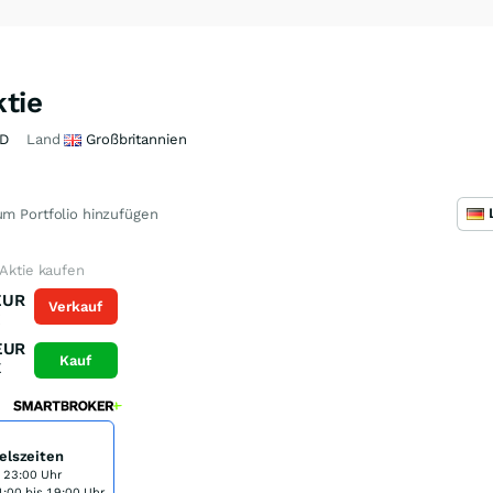
ktie
D
Land
Großbritannien
m Portfolio hinzufügen
 Aktie kaufen
EUR
Verkauf
K
EUR
Kauf
K
elszeiten
s 23:00 Uhr
:00 bis 19:00 Uhr