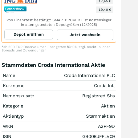
17,45 €
19,40 €
Von Finanztest bestätigt: SMARTBROKER+ ist Kostensieger
in allen getesteten Depotgrößen (12/2025)
Depot eröffnen
Jetzt wechseln
*ab 500 EUR Ordervolumen über gettex für 0€, zzgl. marktüblicher
Spreads und Zuwendungen
Stammdaten Croda International Aktie
Name
Croda International PLC
Kurzname
Croda Intl
Namenszusatz
Registered Shs
Kategorie
Aktien
Aktientyp
Stammaktien
WKN
A2PF9D
ISIN
GB00BJFFLV09