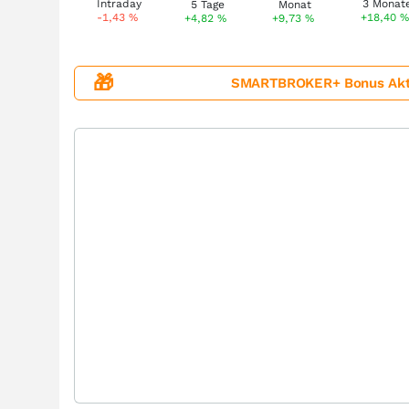
-1,43
%
+18,40
%
+4,82
%
+9,73
%
🎁
SMARTBROKER+ Bonus Aktion