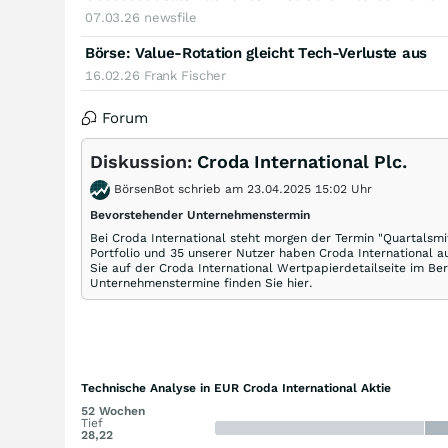
07.03.26
newsfile
Börse: Value-Rotation gleicht Tech-Verluste aus
16.02.26
Frank Fischer
Forum
Diskussion:
Croda International Plc.
BörsenBot schrieb am 23.04.2025 15:02 Uhr
Bevorstehender Unternehmenstermin
Bei Croda International steht morgen der Termin "Quartalsmi
Portfolio und 35 unserer Nutzer haben Croda International a
Sie auf der Croda International Wertpapierdetailseite im Ber
Unternehmenstermine finden Sie hier.
Technische Analyse in EUR Croda International Aktie
52 Wochen
Tief
28,22