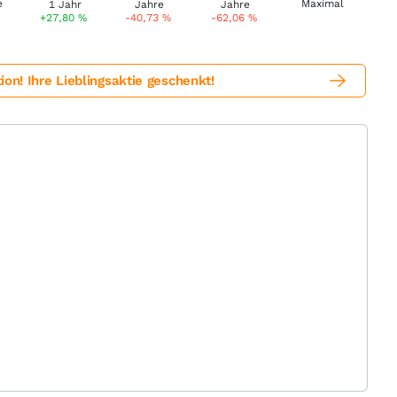
+27,80
%
-40,73
%
-62,06
%
! Ihre Lieblingsaktie geschenkt!