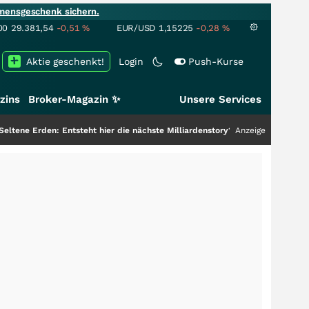
mensgeschenk sichern.
00
29.381,54
-0,51
%
EUR/USD
1,15225
-0,28
%
Aktie geschenkt!
Login
Push-Kurse
zins
Broker-Magazin ✨
Unsere Services
 Entsteht hier die nächste Milliardenstory?
+++
Anzeige