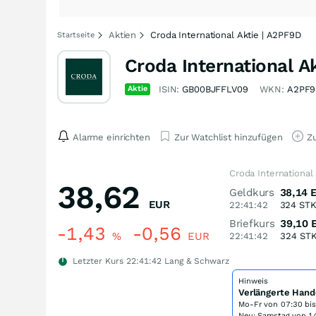
Aktien
Croda International Aktie | A2PF9D
Startseite
Croda International A
Aktie
ISIN:
GB00BJFFLV09
WKN:
A2PF9
Alarme einrichten
Zur Watchlist hinzufügen
Zu
Croda International
38,62
Geldkurs
38,14
EUR
22:41:42
324
ST
Briefkurs
39,10
-1,43
-0,56
%
EUR
22:41:42
324
ST
Letzter Kurs
22:41:42
Lang & Schwarz
Hinweis
Verlängerte Hand
Mo-Fr von
07:30 bi
Neu: Samstag von 14