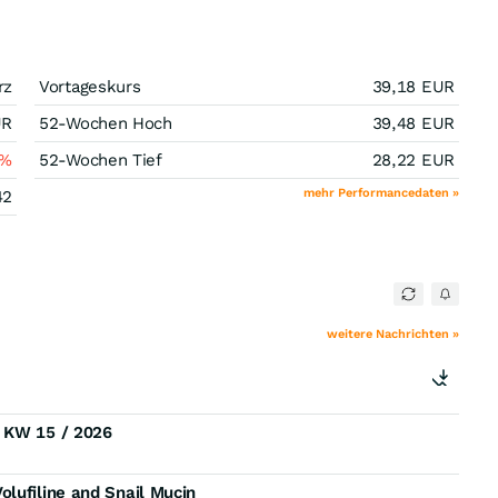
rz
Vortageskurs
39,18
EUR
UR
52-Wochen Hoch
39,48
EUR
%
52-Wochen Tief
28,22
EUR
mehr Performancedaten »
42
weitere Nachrichten »
) KW 15 / 2026
lufiline and Snail Mucin