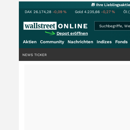
🎁 Ihre Lieblingsakt
DAX
26.174,28
-0,09
%
Gold
4.235,66
-0,27
%
Öl 
Depot eröffnen
Aktien
Community
Nachrichten
Indizes
Fonds
NEWS TICKER