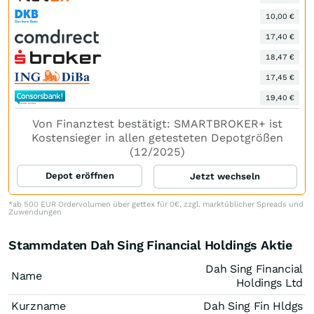
10,00 €
17,40 €
18,47 €
17,45 €
19,40 €
Von Finanztest bestätigt: SMARTBROKER+ ist
Kostensieger in allen getesteten Depotgrößen
(12/2025)
Depot eröffnen
Jetzt wechseln
*ab 500 EUR Ordervolumen über gettex für 0€, zzgl. marktüblicher Spreads und
Zuwendungen
Stammdaten Dah Sing Financial Holdings Aktie
Dah Sing Financial
Name
Holdings Ltd
Kurzname
Dah Sing Fin Hldgs