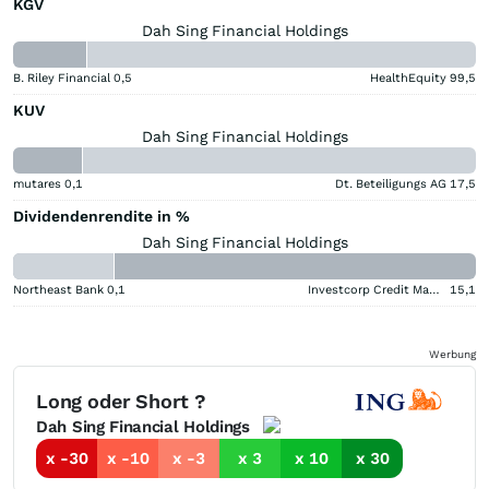
KGV
Dah Sing Financial Holdings
B. Riley Financial
0,5
HealthEquity
99,5
KUV
Dah Sing Financial Holdings
mutares
0,1
Dt. Beteiligungs AG
17,5
Dividendenrendite in %
Dah Sing Financial Holdings
Northeast Bank
0,1
Investcorp Credit Management BDC
15,1
Werbung
Long oder Short ?
Dah Sing Financial Holdings
x -30
x -10
x -3
x 3
x 10
x 30