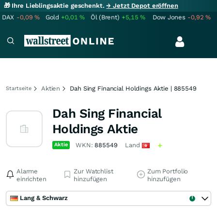
🎁 Ihre Lieblingsaktie geschenkt.
→ Jetzt Depot eröffnen
DAX
-0,09
%
Gold
+0,01
%
Öl (Brent)
+5,15
%
Dow Jones
-0,92
%
Aktien
Dah Sing Financial Holdings Aktie | 885549
Startseite
Dah Sing Financial
Holdings Aktie
Aktie
WKN:
885549
Land
Alarme
Zur Watchlist
Zum Portfolio
einrichten
hinzufügen
hinzufügen
Lang & Schwarz