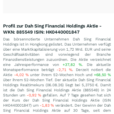
Profil zur Dah Sing Financial Holdings Aktie -
WKN: 885549 ISIN: HK0440001847
Das börsennotierte Unternehmen Dah Sing Financial
Holdings ist in Hongkong gelistet. Das Unternehmen verfügt
über eine Marktkapitalisierung von 1,72 Mrd.
EUR
und seine
Geschäftsaktivitäten sind vorwiegend der Branche
Finanzdienstleistungen zuzuordnen. Die Aktie verzeichnet
eine Jahresperformance von
+37,82
%
. Die aktuelle
Monatsperformance beträgt
-2,71
%
. Derzeit notiert die
Aktie
-4,02
%
unter ihrem 52-Wochen Hoch und
+68,50
%
über ihrem 52-Wochen Tief. Der aktuelle Dah Sing Financial
Holdings Realtimekurs (
06.08.26
) liegt bei 5,3750
€
. Damit
ist die Dah Sing Financial Holdings Aktie (885549) in 24
Stunden um
-0,92
%
gefallen. Auf 7 Tage gesehen hat sich
der Kurs der Dah Sing Financial Holdings Aktie (ISIN
HK0440001847) um
-1,83
%
verändert. Der Gewinn der Dah
Sing Financial Holdings Aktie auf 30 Tage, seit dem