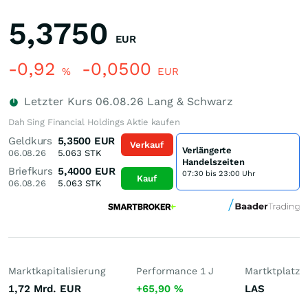
5,3750
EUR
-0,92
-0,0500
%
EUR
Letzter Kurs
06.08.26
Lang & Schwarz
Dah Sing Financial Holdings Aktie kaufen
Geldkurs
5,3500
EUR
Verkauf
Verlängerte
06.08.26
5.063
STK
Handelszeiten
Briefkurs
5,4000
EUR
07:30 bis 23:00 Uhr
Kauf
06.08.26
5.063
STK
Marktkapitalisierung
Performance 1 J
Martktplatz
1,72 Mrd.
EUR
+65,90
%
LAS