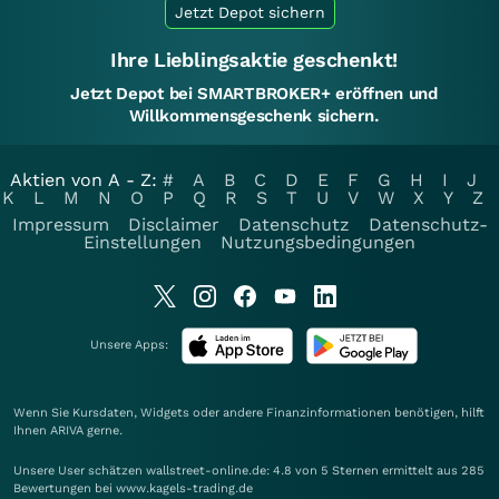
Jetzt Depot sichern
Ihre Lieblingsaktie geschenkt!
Jetzt Depot bei SMARTBROKER+ eröffnen und
Willkommensgeschenk sichern.
Aktien von A - Z:
#
A
B
C
D
E
F
G
H
I
J
K
L
M
N
O
P
Q
R
S
T
U
V
W
X
Y
Z
Impressum
Disclaimer
Datenschutz
Datenschutz-
Einstellungen
Nutzungsbedingungen
Unsere Apps:
Wenn Sie Kursdaten, Widgets oder andere Finanzinformationen benötigen, hilft
Ihnen
ARIVA
gerne.
Unsere User schätzen wallstreet-online.de: 4.8 von 5 Sternen ermittelt aus 285
Bewertungen bei www.kagels-trading.de