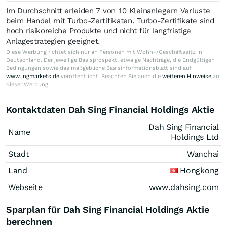
Im Durchschnitt erleiden 7 von 10 Kleinanlegern Verluste
beim Handel mit Turbo-Zertifikaten. Turbo-Zertifikate sind
hoch risikoreiche Produkte und nicht für langfristige
Anlagestrategien geeignet.
Diese Werbung richtet sich nur an Personen mit Wohn-/Geschäftssitz in
Deutschland. Der jeweilige Basisprospekt, etwaige Nachträge, die Endgültigen
Bedingungen sowie das maßgebliche Basisinformationsblatt sind auf
www.ingmarkets.de
veröffentlicht. Beachten Sie auch die
weiteren Hinweise
zu
dieser Werbung.
Kontaktdaten Dah Sing Financial Holdings Aktie
Dah Sing Financial
Name
Holdings Ltd
Stadt
Wanchai
Land
Hongkong
Webseite
www.dahsing.com
Sparplan für Dah Sing Financial Holdings Aktie
berechnen