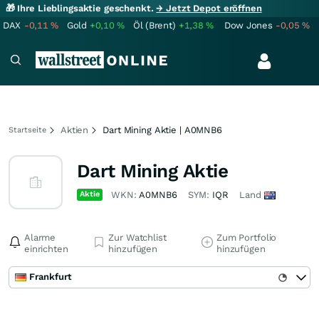
🎁 Ihre Lieblingsaktie geschenkt.
→ Jetzt Depot eröffnen
DAX
-0,11
%
Gold
+0,10
%
Öl (Brent)
+1,38
%
Dow Jones
-0,05
%
Aktien
Dart Mining Aktie | A0MNB6
Startseite
Dart Mining Aktie
Aktie
WKN:
A0MNB6
SYM:
IQR
Land
Alarme
Zur Watchlist
Zum Portfolio
einrichten
hinzufügen
hinzufügen
Frankfurt