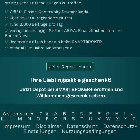
strategische Entscheidungen zu treffen.
✅ Größte Finanz-Community Deutschlands
✅ über 550.000 registrierte Nutzer
✅ rund 2.000 Beiträge pro Tag
✅ verlagsunabhängige Partner ARIVA, FinanzNachrichten und
BörsenNews
✅ Jederzeit einfach handeln beim
SMARTBROKER+
✅ mehr als 25 Jahre Marktpräsenz
Jetzt Depot sichern
Ihre Lieblingsaktie geschenkt!
Jetzt Depot bei SMARTBROKER+ eröffnen und
Willkommensgeschenk sichern.
Aktien von A - Z:
#
A
B
C
D
E
F
G
H
I
J
K
L
M
N
O
P
Q
R
S
T
U
V
W
X
Y
Z
Impressum
Disclaimer
Datenschutz
Datenschutz-
Einstellungen
Nutzungsbedingungen