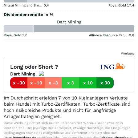
Mitsui Mining and Smelting Company
0,4
Royal Gold
17,4
Dividendenrendite in %
Dart Mining
Royal Gold
1,0
Alliance Resource Partners
9,8
Werbung
Long oder Short ?
Dart Mining
x -30
x -10
x -3
x 3
x 10
x 30
Im Durchschnitt erleiden 7 von 10 Kleinanlegern Verluste
beim Handel mit Turbo-Zertifikaten. Turbo-Zertifikate sind
hoch risikoreiche Produkte und nicht für langfristige
Anlagestrategien geeignet.
Diese Werbung richtet sich nur an Personen mit Wohn-/Geschäftssitz in
Deutschland. Der jeweilige Basisprospekt, etwaige Nachträge, die Endgültigen
Bedingungen sowie das maßgebliche Basisinformationsblatt sind auf
www.ingmarkets.de
veröffentlicht. Beachten Sie auch die
weiteren Hinweise
zu