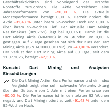
Geschäftsaktivitäten sind vorwiegend der Branche
Rohstoffe zuzuordnen. Die Aktie verzeichnet eine
Jahresperformance von
-90,00
%
. Die aktuelle
Monatsperformance beträgt
0,00
%
. Derzeit notiert die
Aktie
-91,43
%
unter ihrem 52-Wochen Hoch und
0,00
%
über ihrem 52-Wochen Tief. Der aktuelle Dart Mining
Realtimekurs (08:07:51) liegt bei 0,0015
€
. Damit ist die
Dart Mining Aktie (A0MNB6) in 24 Stunden um
0,00
%
gestiegen. Auf 7 Tage gesehen hat sich der Kurs der Dart
Mining Aktie (ISIN AU000000DTM2) um
-40,00
%
verändert.
Der Verlust der Dart Mining Aktie auf 30 Tage, seit dem
11.07.2026, beträgt
-62,50
%
.
Kursziel Dart Mining und Analysten
Einschätzungen
Die Dart Mining Aktien Kurs Performance und ein Index
Vergleich zeigt eine sehr schwache Wertentwicklung
über den Zeitraum von 1 Jahr mit einer Performance von
-90,00
%
. Die Performance ist in den letzten 52 Wochen
negativ und Dart Mining notiert zurzeit
-91,43
%
unter dem
52-Wochen Hoch.