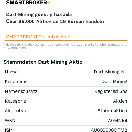
Dart Mining günstig handeln
Über 95.000 Aktien an 29 Börsen handeln
SMARTBROKER+ entdecken
*ab 500 EUR Ordervolumen über gettex für 0€, zzgl. marktüblicher Spreads und
Zuwendungen
Stammdaten Dart Mining Aktie
Name
Dart Mining NL
Kurzname
Dart Mining
Namenszusatz
Registered Shs
Kategorie
Aktien
Aktientyp
Stammaktien
WKN
A0MNB6
ISIN
AU000000DTM2