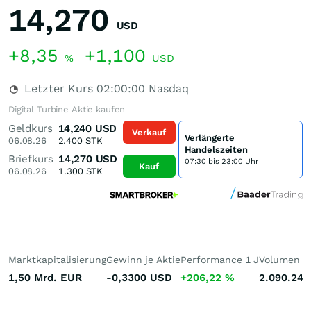
14,270
USD
+8,35
+1,100
%
USD
Letzter Kurs
02:00:00
Nasdaq
Digital Turbine Aktie kaufen
Geldkurs
14,240
USD
Verkauf
Verlängerte
06.08.26
2.400
STK
Handelszeiten
Briefkurs
14,270
USD
07:30 bis 23:00 Uhr
Kauf
06.08.26
1.300
STK
Marktkapitalisierung
Gewinn je Aktie
Performance 1 J
Volumen (h
1,50 Mrd.
EUR
-0,3300
USD
+206,22
%
2.090.245