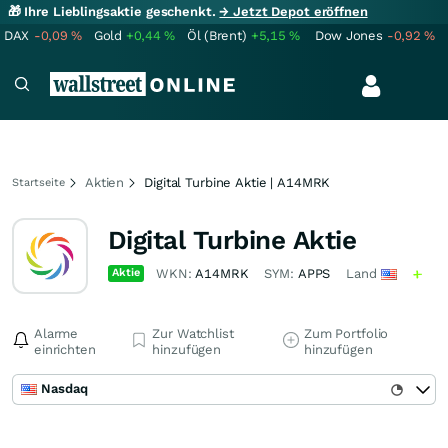
🎁 Ihre Lieblingsaktie geschenkt.
→ Jetzt Depot eröffnen
DAX
-0,09
%
Gold
+0,44
%
Öl (Brent)
+5,15
%
Dow Jones
-0,92
%
Aktien
Digital Turbine Aktie | A14MRK
Startseite
Digital Turbine Aktie
Aktie
WKN:
A14MRK
SYM:
APPS
Land
Alarme
Zur Watchlist
Zum Portfolio
einrichten
hinzufügen
hinzufügen
Nasdaq