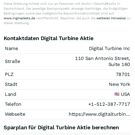
Diese Werbung richtet sich nur an Personen mit Wohn-/Geschäftssitz in
Deutschland. Der jeweilige Basisprospekt, etwaige Nachträge, die Endgültigen
Bedingungen sowie das maßgebliche Basisinformationsblatt sind auf
www.ingmarkets.de
veröffentlicht. Beachten Sie auch die
weiteren Hinweise
zu
dieser Werbung.
Kontaktdaten Digital Turbine Aktie
Name
Digital Turbine Inc
110 San Antonio Street,
Straße
Suite 160
PLZ
78701
Stadt
New York
Land
USA
Telefon
+1-512-387-7717
Webseite
https://www.digitalturbine.com/
Sparplan für Digital Turbine Aktie berechnen