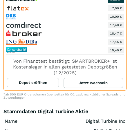
7,90 €
10,00 €
17,40 €
18,47 €
17,45 €
19,40 €
Von Finanztest bestätigt: SMARTBROKER+ ist
Kostensieger in allen getesteten Depotgrößen
(12/2025)
Depot eröffnen
Jetzt wechseln
*ab 500 EUR Ordervolumen über gettex für 0€, zzgl. marktüblicher Spreads und
Zuwendungen
Stammdaten Digital Turbine Aktie
Name
Digital Turbine Inc