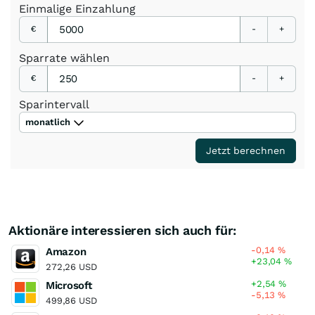
Einmalige
Einzahlung
€
-
+
Sparrate
wählen
€
-
+
Sparintervall
monatlich
Jetzt berechnen
Aktionäre interessieren sich auch für:
-0,14
%
Amazon
+23,04
%
272,26 USD
+2,54
%
Microsoft
-5,13
%
499,86 USD