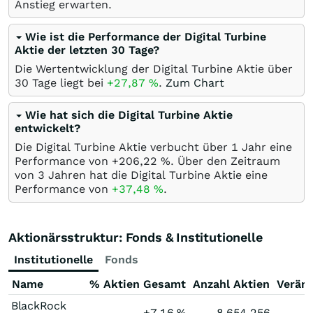
Anstieg erwarten.
Wie ist die Performance der Digital Turbine
Aktie der letzten 30 Tage?
Die Wertentwicklung der Digital Turbine Aktie über
30 Tage liegt bei
+27,87
%
.
Zum Chart
Wie hat sich die Digital Turbine Aktie
entwickelt?
Die Digital Turbine Aktie verbucht über 1 Jahr eine
Performance von +206,22
%
. Über den Zeitraum
von 3 Jahren hat die Digital Turbine Aktie eine
Performance von
+37,48
%
.
Aktionärsstruktur: Fonds & Institutionelle
Institutionelle
Fonds
Name
% Aktien Gesamt
Anzahl Aktien
Verän
BlackRock
+7,16
%
8.654.256