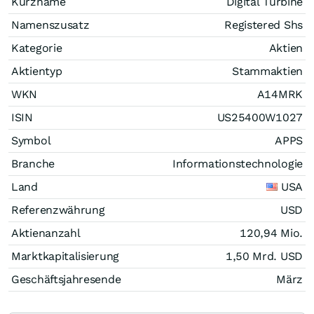
Kurzname
Digital Turbine
Namenszusatz
Registered Shs
Kategorie
Aktien
Aktientyp
Stammaktien
WKN
A14MRK
ISIN
US25400W1027
Symbol
APPS
Branche
Informationstechnologie
Land
USA
Referenzwährung
USD
Aktienanzahl
120,94 Mio.
Marktkapitalisierung
1,50 Mrd.
USD
Geschäftsjahresende
März