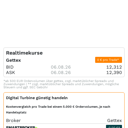
Realtimekurse
Gettex
0 € pro Trade*
BID
06.08.26
12,312
ASK
06.08.26
12,390
*ab 500 EUR Ordervolumen über gettex, zzgl. marktüblicher Spreads und
Zuwendungen | ** zzgl. marktüblicher Spreads und Zuwendungen, mögliche
Steuern und ggf. SEC Gebühr
Digital Turbine günstig handeln
Kostenvergleich pro Trade bei einem 5.000 € Ordervolumen, je nach
Handelsplatz
Broker
Gettex
0,00 €*