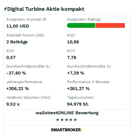
⚡Digital Turbine Aktie kompakt
Analysten-Kursziel Ø
Analysten-Ratings
11,00
USD
Aktivität Forum (3M)
KGV
2 Beiträge
10,98
KUV
KCV
0,57
7,78
Durchschnittsrendite 5J
Durchschnittsrendite 3J
-27,80
%
+7,29
%
Jahresperformance
Performance 3 Monate
+206,22
%
+261,27
%
relatives Volumen (rVol)
Tagesvolumen
9,53
x
94.979 St.
wallstreetONLINE Bewertung
⭐
⭐
⭐
⭐
⭐