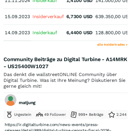
11.11.2024
11.11.2024
Insiderkauf
1,4100
USD
141.000,00
US
15.09.2023
15.09.2023
Insiderverkauf
6,7300
USD
639.350,00
US
14.09.2023
14.09.2023
Insiderkauf
6,4400
USD
128.800,00
US
alle Insidertrades »
Community Beiträge zu Digital Turbine - A14MRK
- US25400W1027
Das denkt die wallstreetONLINE Community über
Digital Turbine. Was ist Ihre Meinung? Diskutieren Sie
gerne gleich mit!
matjung
Urgestein
49 Follower
999+ Beiträge
2.244 e
https://ir.digitalturbine.com/news-events/press-
releases/detail/689/digital-turbine-reports-fiscal-2026-