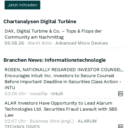
Non-GAAP adjusted EBITDA2 of between $100 million and
Jetzt mitreden
$105 million
Chartanalysen Digital Turbine
Das ist was für Achterbahnfahrer.
DAX, Digital Turbine & Co. – Tops & Flops der
Community am Nachmittag
05.08.26
· Markt Bote ·
Advanced Micro Devices
Branchen News: Informationstechnologie
ROSEN, NATIONALLY REGARDED INVESTOR COUNSEL,
Encourages Intuit Inc. Investors to Secure Counsel
Before Important Deadline in Securities Class Action -
INTU
03:26 Uhr · newsfile ·
Intuit
ALAR Investors Have Opportunity to Lead Alarum
Technologies Ltd. Securities Fraud Lawsuit with SBS
Law
02:07 Uhr · Business Wire (engl.) ·
ALARUM
TECHNOLOGIES