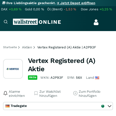
🎁 Ihre Lieblingsaktie geschenkt.
→ Jetzt Depot eröffnen
DAX
+0,69
%
Gold
0,00
%
Öl (Brent)
-1,53
%
Dow Jones
+0,25
%
Aktien
Vertex Registered (A) Aktie | A2P93F
Startseite
Vertex Registered (A)
Aktie
Aktie
WKN:
A2P93F
SYM:
56X
Land
Alarme
Zur Watchlist
Zum Portfolio
einrichten
hinzufügen
hinzufügen
Tradegate