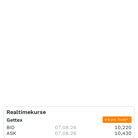
Realtimekurse
Gettex
0 € pro Trade*
BID
07.08.26
10,220
ASK
07.08.26
10,430