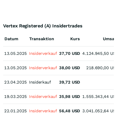
Vertex Registered (A) Insidertrades
Datum
Transaktion
Kurs
Umsat
13.05.2025
13.05.2025
Insiderverkauf
37,70
USD
4.124.945,50
US
13.05.2025
13.05.2025
Insiderverkauf
38,00
USD
218.690,00
US
23.04.2025
23.04.2025
Insiderkauf
39,72
USD
19.03.2025
19.03.2025
Insiderverkauf
35,98
USD
1.555.343,44
US
22.01.2025
22.01.2025
Insiderverkauf
56,48
USD
3.041.052,64
US