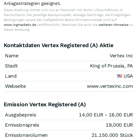
Anlagestrategien geeignet.
Diese Werbung richtet sich nur an Personen mit Wohn-/Geschäftssitz in
Deutschland. Der jeweilige Basisprospekt, etwaige Nachträge, die Endgültigen
Bedingungen sowie das maßgebliche Basisinformationsblatt sind auf
www.ingmarkets.de
veröffentlicht. Beachten Sie auch die
weiteren Hinweise
zu
dieser Werbung.
Kontaktdaten Vertex Registered (A) Aktie
Name
Vertex Inc
Stadt
King of Prussia, PA
Land
USA
Webseite
www.vertexinc.com
Emission Vertex Registered (A)
Ausgabepreis
14,00
EUR
- 16,00
EUR
Emissionspreis
19,000
EUR
Emissionsvolumen
21.150.000
Stück