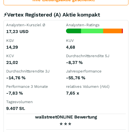
⚡Vertex Registered (A) Aktie kompakt
Analysten-Kursziel Ø
Analysten-Ratings
17,23
USD
KGV
KUV
14,29
4,68
KCV
Durchschnittsrendite 5J
21,02
-8,37
%
Durchschnittsrendite 3J
Jahresperformance
-14,76
%
-55,76
%
Performance 3 Monate
relatives Volumen (rVol)
-7,83
%
7,65
x
Tagesvolumen
9.407 St.
wallstreetONLINE Bewertung
⭐
⭐
⭐