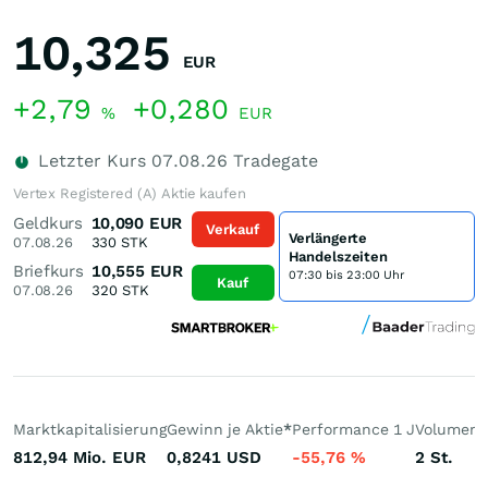
10,325
EUR
+2,79
+0,280
%
EUR
Letzter Kurs
07.08.26
Tradegate
Vertex Registered (A) Aktie kaufen
Geldkurs
10,090
EUR
Verkauf
Verlängerte
07.08.26
330
STK
Handelszeiten
Briefkurs
10,555
EUR
07:30 bis 23:00 Uhr
Kauf
07.08.26
320
STK
Marktkapitalisierung
Gewinn je Aktie
*
Performance 1 J
Volumen 
812,94 Mio.
EUR
0,8241
USD
-55,76
%
2
St.