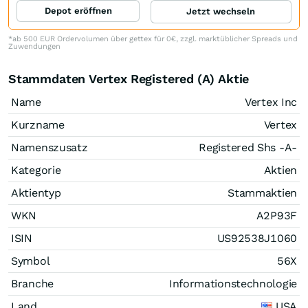
Depot eröffnen
Jetzt wechseln
*ab 500 EUR Ordervolumen über gettex für 0€, zzgl. marktüblicher Spreads und
Zuwendungen
Stammdaten Vertex Registered (A) Aktie
Name
Vertex Inc
Kurzname
Vertex
Namenszusatz
Registered Shs -A-
Kategorie
Aktien
Aktientyp
Stammaktien
WKN
A2P93F
ISIN
US92538J1060
Symbol
56X
Branche
Informationstechnologie
Land
USA