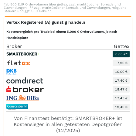
*ab 500 EUR Ordervolumen über gettex, zzgl. marktüblicher Spreads und
Zuwendungen | ** zzgl. marktüblicher Spreads und Zuwendungen, mögliche
Steuern und ggf. SEC Gebühr
Vertex Registered (A) günstig handeln
Kostenvergleich pro Trade bei einem 5.000 € Ordervolumen, je nach
Handelsplatz
Broker
Gettex
0,00 €*
7,90 €
10,00 €
17,40 €
18,47 €
17,45 €
19,40 €
Von Finanztest bestätigt: SMARTBROKER+ ist
Kostensieger in allen getesteten Depotgrößen
(12/2025)