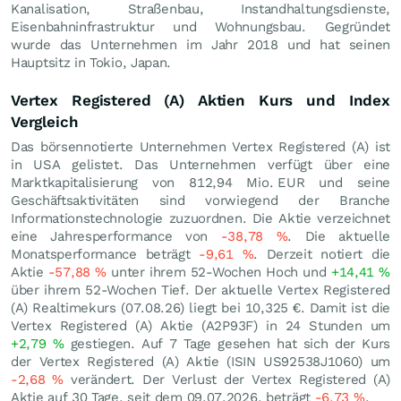
Kanalisation, Straßenbau, Instandhaltungsdienste,
Eisenbahninfrastruktur und Wohnungsbau. Gegründet
wurde das Unternehmen im Jahr 2018 und hat seinen
Hauptsitz in Tokio, Japan.
Vertex Registered (A) Aktien Kurs und Index
Vergleich
Das börsennotierte Unternehmen Vertex Registered (A) ist
in USA gelistet. Das Unternehmen verfügt über eine
Marktkapitalisierung von 812,94 Mio.
EUR
und seine
Geschäftsaktivitäten sind vorwiegend der Branche
Informationstechnologie zuzuordnen. Die Aktie verzeichnet
eine Jahresperformance von
-38,78
%
. Die aktuelle
Monatsperformance beträgt
-9,61
%
. Derzeit notiert die
Aktie
-57,88
%
unter ihrem 52-Wochen Hoch und
+14,41
%
über ihrem 52-Wochen Tief. Der aktuelle Vertex Registered
(A) Realtimekurs (
07.08.26
) liegt bei 10,325
€
. Damit ist die
Vertex Registered (A) Aktie (A2P93F) in 24 Stunden um
+2,79
%
gestiegen. Auf 7 Tage gesehen hat sich der Kurs
der Vertex Registered (A) Aktie (ISIN US92538J1060) um
-2,68
%
verändert. Der Verlust der Vertex Registered (A)
Aktie auf 30 Tage, seit dem 09.07.2026, beträgt
-6,73
%
.