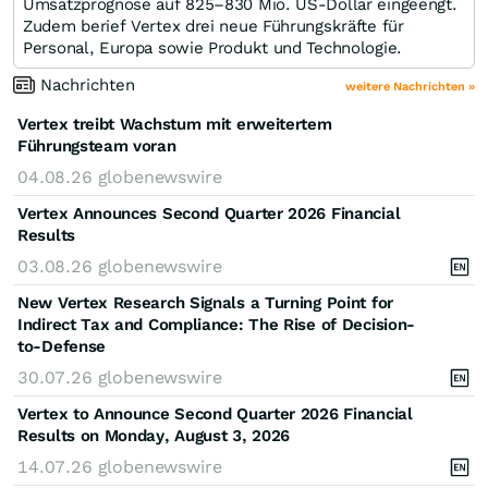
Umsatzprognose auf 825–830 Mio. US-Dollar eingeengt.
Zudem berief Vertex drei neue Führungskräfte für
Personal, Europa sowie Produkt und Technologie.
Nachrichten
weitere Nachrichten »
Vertex treibt Wachstum mit erweitertem
Führungsteam voran
04.08.26
globenewswire
Vertex Announces Second Quarter 2026 Financial
Results
03.08.26
globenewswire
New Vertex Research Signals a Turning Point for
Indirect Tax and Compliance: The Rise of Decision-
to-Defense
30.07.26
globenewswire
Vertex to Announce Second Quarter 2026 Financial
Results on Monday, August 3, 2026
14.07.26
globenewswire