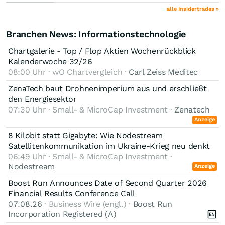
alle Insidertrades »
Branchen News: Informationstechnologie
Chartgalerie - Top / Flop Aktien Wochenrückblick
Kalenderwoche 32/26
08:00 Uhr · wO Chartvergleich ·
Carl Zeiss Meditec
ZenaTech baut Drohnenimperium aus und erschließt
den Energiesektor
07:30 Uhr · Small- & MicroCap Investment ·
Zenatech
Anzeige
8 Kilobit statt Gigabyte: Wie Nodestream
Satellitenkommunikation im Ukraine-Krieg neu denkt
06:49 Uhr · Small- & MicroCap Investment ·
Nodestream
Anzeige
Boost Run Announces Date of Second Quarter 2026
Financial Results Conference Call
07.08.26
· Business Wire (engl.) ·
Boost Run
Incorporation Registered (A)