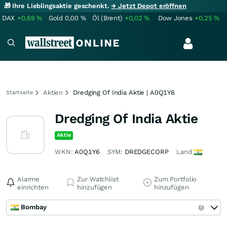
🎁 Ihre Lieblingsaktie geschenkt.
→ Jetzt Depot eröffnen
DAX
+0,69
%
Gold
0,00
%
Öl (Brent)
+0,02
%
Dow Jones
+0,25
%
Aktien
Dredging Of India Aktie | A0Q1Y6
Startseite
Dredging Of India Aktie
Aktie
WKN:
A0Q1Y6
SYM:
DREDGECORP
Land
Alarme
Zur Watchlist
Zum Portfolio
einrichten
hinzufügen
hinzufügen
Bombay