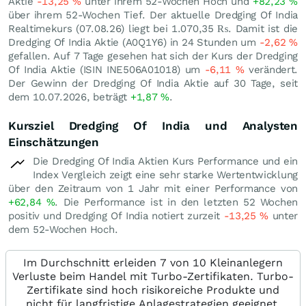
Aktie
-13,25
%
unter ihrem 52-Wochen Hoch und
+82,23
%
über ihrem 52-Wochen Tief. Der aktuelle Dredging Of India
Realtimekurs (
07.08.26
) liegt bei 1.070,35
₨
. Damit ist die
Dredging Of India Aktie (A0Q1Y6) in 24 Stunden um
-2,62
%
gefallen. Auf 7 Tage gesehen hat sich der Kurs der Dredging
Of India Aktie (ISIN INE506A01018) um
-6,11
%
verändert.
Der Gewinn der Dredging Of India Aktie auf 30 Tage, seit
dem 10.07.2026, beträgt
+1,87
%
.
Kursziel Dredging Of India und Analysten
Einschätzungen
Die Dredging Of India Aktien Kurs Performance und ein
Index Vergleich zeigt eine sehr starke Wertentwicklung
über den Zeitraum von 1 Jahr mit einer Performance von
+62,84
%
. Die Performance ist in den letzten 52 Wochen
positiv und Dredging Of India notiert zurzeit
-13,25
%
unter
dem 52-Wochen Hoch.
Im Durchschnitt erleiden 7 von 10 Kleinanlegern
Verluste beim Handel mit Turbo-Zertifikaten. Turbo-
Zertifikate sind hoch risikoreiche Produkte und
nicht für langfristige Anlagestrategien geeignet.