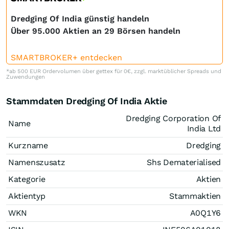
Dredging Of India günstig handeln
Über 95.000 Aktien an 29 Börsen handeln
SMARTBROKER+ entdecken
*ab 500 EUR Ordervolumen über gettex für 0€, zzgl. marktüblicher Spreads und
Zuwendungen
Stammdaten Dredging Of India Aktie
Dredging Corporation Of
Name
India Ltd
Kurzname
Dredging
Namenszusatz
Shs Dematerialised
Kategorie
Aktien
Aktientyp
Stammaktien
WKN
A0Q1Y6