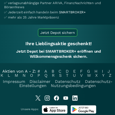
✅ verlagsunabhängige Partner ARIVA, FinanzNachrichten und
BörsenNews
✅ Jederzeit einfach handeln beim
SMARTBROKER+
✅ mehr als 25 Jahre Marktpräsenz
Jetzt Depot sichern
Ihre Lieblingsaktie geschenkt!
Jetzt Depot bei SMARTBROKER+ eröffnen und
Willkommensgeschenk sichern.
Aktien von A - Z:
#
A
B
C
D
E
F
G
H
I
J
K
L
M
N
O
P
Q
R
S
T
U
V
W
X
Y
Z
Impressum
Disclaimer
Datenschutz
Datenschutz-
Einstellungen
Nutzungsbedingungen
Unsere Apps: