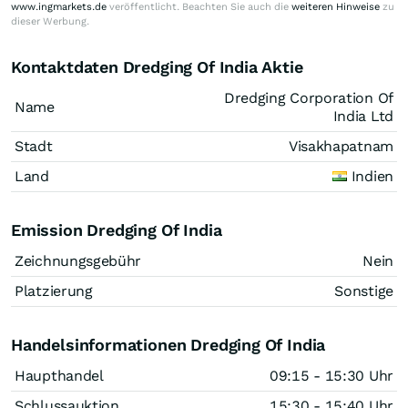
www.ingmarkets.de
veröffentlicht. Beachten Sie auch die
weiteren Hinweise
zu
dieser Werbung.
Kontaktdaten Dredging Of India Aktie
Dredging Corporation Of
Name
India Ltd
Stadt
Visakhapatnam
Land
Indien
Emission Dredging Of India
Zeichnungsgebühr
Nein
Platzierung
Sonstige
Handelsinformationen Dredging Of India
Haupthandel
09:15 - 15:30 Uhr
Schlussauktion
15:30 - 15:40 Uhr