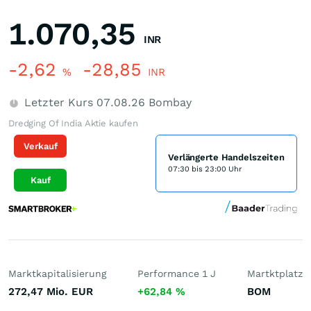
1.070,35
INR
-2,62
-28,85
%
INR
Letzter Kurs
07.08.26
Bombay
Dredging Of India Aktie kaufen
Verkauf
Verlängerte Handelszeiten
07:30 bis 23:00 Uhr
Kauf
Marktkapitalisierung
Performance 1 J
Martktplatz
272,47 Mio.
EUR
+62,84
%
BOM