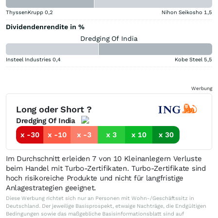
ThyssenKrupp
0,2
Nihon Seikosho
1,5
Dividendenrendite in %
Dredging Of India
Insteel Industries
0,4
Kobe Steel
5,5
Werbung
Long oder Short ?
Dredging Of India
x -30
x -10
x -3
x 3
x 10
x 30
Im Durchschnitt erleiden 7 von 10 Kleinanlegern Verluste
beim Handel mit Turbo-Zertifikaten. Turbo-Zertifikate sind
hoch risikoreiche Produkte und nicht für langfristige
Anlagestrategien geeignet.
Diese Werbung richtet sich nur an Personen mit Wohn-/Geschäftssitz in
Deutschland. Der jeweilige Basisprospekt, etwaige Nachträge, die Endgültigen
Bedingungen sowie das maßgebliche Basisinformationsblatt sind auf