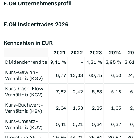
E.ON Unternehmensprofil
E.ON Insidertrades
2026
Kennzahlen in EUR
2021
2022
2023
2024
202
Dividendenrendite
9,41 %
-
4,31 %
3,95 %
3,61 
Kurs-Gewinn-
6,77
13,33
60,75
6,50
24,4
Verhältnis (KGV)
Kurs-Cash-Flow-
7,82
2,42
5,63
5,18
6,0
Verhältnis (KCV)
Kurs-Buchwert-
2,64
1,53
2,25
1,65
2,1
Verhältnis (KBV)
Kurs-Umsatz-
0,41
0,21
0,34
0,37
0,5
Verhältnis (KUV)
Umsatz je Aktie
29,65
44,31
35,84
30,67
30,1