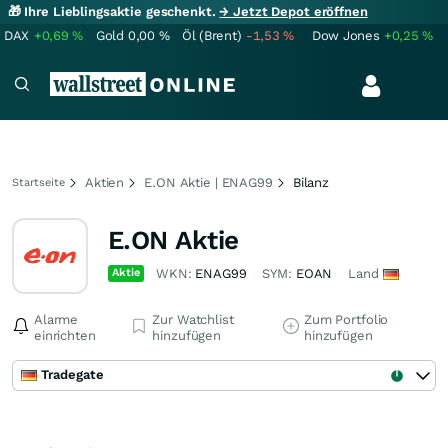
🎁 Ihre Lieblingsaktie geschenkt.
→ Jetzt Depot eröffnen
DAX
+0,69
%
Gold
0,00
%
Öl (Brent)
-1,53
%
Dow Jones
+0,25
%
Aktien
E.ON Aktie | ENAG99
Bilanz
Startseite
E.ON Aktie
Aktie
WKN:
ENAG99
SYM:
EOAN
Land
Alarme
Zur Watchlist
Zum Portfolio
einrichten
hinzufügen
hinzufügen
Tradegate