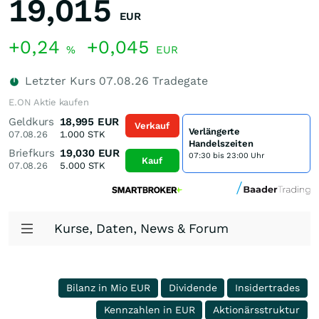
19,015
EUR
+0,24
+0,045
%
EUR
Letzter Kurs
07.08.26
Tradegate
E.ON Aktie kaufen
Geldkurs
18,995
EUR
Verkauf
Verlängerte
07.08.26
1.000
STK
Handelszeiten
Briefkurs
19,030
EUR
07:30 bis 23:00 Uhr
Kauf
07.08.26
5.000
STK
Kurse, Daten, News & Forum
Bilanz in Mio EUR
Dividende
Insidertrades
Kennzahlen in EUR
Aktionärsstruktur