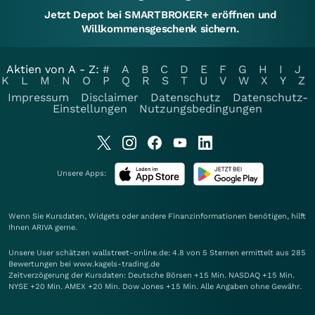
Jetzt Depot bei SMARTBROKER+ eröffnen und
Willkommensgeschenk sichern.
Aktien von A - Z:
#
A
B
C
D
E
F
G
H
I
J
K
L
M
N
O
P
Q
R
S
T
U
V
W
X
Y
Z
Impressum
Disclaimer
Datenschutz
Datenschutz-
Einstellungen
Nutzungsbedingungen
Unsere Apps:
Wenn Sie Kursdaten, Widgets oder andere Finanzinformationen benötigen, hilft
Ihnen
ARIVA
gerne.
Unsere User schätzen wallstreet-online.de: 4.8 von 5 Sternen ermittelt aus 285
Bewertungen bei www.kagels-trading.de
Zeitverzögerung der Kursdaten: Deutsche Börsen +15 Min. NASDAQ +15 Min.
NYSE +20 Min. AMEX +20 Min. Dow Jones +15 Min. Alle Angaben ohne Gewähr.