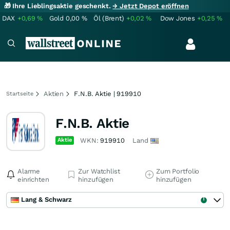
🎁 Ihre Lieblingsaktie geschenkt.
→ Jetzt Depot eröffnen
DAX
+0,69
%
Gold
0,00
%
Öl (Brent)
+0,02
%
Dow Jones
+0,25
%
Aktien
F.N.B. Aktie | 919910
Startseite
F.N.B. Aktie
Aktie
WKN:
919910
Land
Alarme
Zur Watchlist
Zum Portfolio
einrichten
hinzufügen
hinzufügen
Lang & Schwarz