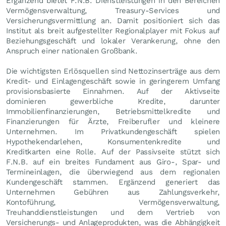
Ergänzend bietet F.N.B. Dienstleistungen in den Bereichen
Vermögensverwaltung, Treasury-Services und
Versicherungsvermittlung an. Damit positioniert sich das
Institut als breit aufgestellter Regionalplayer mit Fokus auf
Beziehungsgeschäft und lokaler Verankerung, ohne den
Anspruch einer nationalen Großbank.
Die wichtigsten Erlösquellen sind Nettozinserträge aus dem
Kredit- und Einlagengeschäft sowie in geringerem Umfang
provisionsbasierte Einnahmen. Auf der Aktivseite
dominieren gewerbliche Kredite, darunter
Immobilienfinanzierungen, Betriebsmittelkredite und
Finanzierungen für Ärzte, Freiberufler und kleinere
Unternehmen. Im Privatkundengeschäft spielen
Hypothekendarlehen, Konsumentenkredite und
Kreditkarten eine Rolle. Auf der Passivseite stützt sich
F.N.B. auf ein breites Fundament aus Giro-, Spar- und
Termineinlagen, die überwiegend aus dem regionalen
Kundengeschäft stammen. Ergänzend generiert das
Unternehmen Gebühren aus Zahlungsverkehr,
Kontoführung, Vermögensverwaltung,
Treuhanddienstleistungen und dem Vertrieb von
Versicherungs- und Anlageprodukten, was die Abhängigkeit