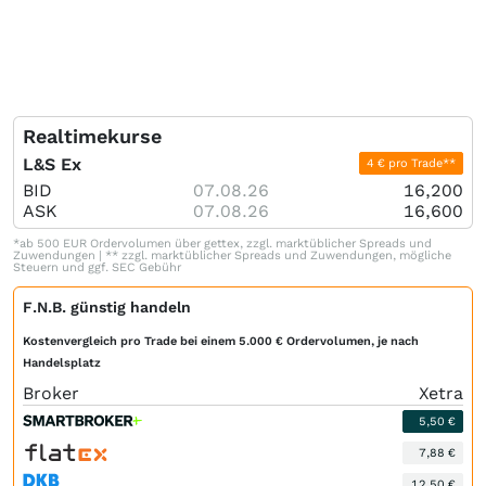
Realtimekurse
L&S Ex
4 € pro Trade**
BID
07.08.26
16,200
ASK
07.08.26
16,600
*ab 500 EUR Ordervolumen über gettex, zzgl. marktüblicher Spreads und
Zuwendungen | ** zzgl. marktüblicher Spreads und Zuwendungen, mögliche
Steuern und ggf. SEC Gebühr
F.N.B. günstig handeln
Kostenvergleich pro Trade bei einem 5.000 € Ordervolumen, je nach
Handelsplatz
Broker
Xetra
5,50 €
7,88 €
12,50 €