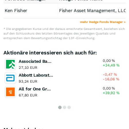
Ken Fisher
Fisher Asset Management, LLC
mehr Hedge Fonds Manager »
* Die angegebenen Kurse und der daraus errechnete Gesamtwert, beziehen sich
auf den Schlusskurs des letzten Börsentages des jeweiligen Quartals und
entsprechen dem Bewertungsstichtag der 13F-Einreichung.
Aktionäre interessieren sich auch für:
0,00
%
Associated Banc-Corp
+34,49
%
27,10 EUR
-0,47
%
Abbott Laboratories
-16,06
%
93,24 EUR
0,00
%
All for One Group
+39,92
%
67,80 EUR