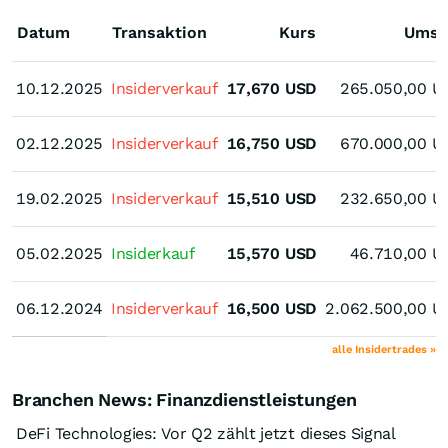
Datum
Transaktion
Kurs
Umsa
10.12.2025
10.12.2025
Insiderverkauf
17,670
USD
265.050,00
U
02.12.2025
02.12.2025
Insiderverkauf
16,750
USD
670.000,00
U
19.02.2025
19.02.2025
Insiderverkauf
15,510
USD
232.650,00
U
05.02.2025
05.02.2025
Insiderkauf
15,570
USD
46.710,00
U
06.12.2024
06.12.2024
Insiderverkauf
16,500
USD
2.062.500,00
U
alle Insidertrades »
Branchen News: Finanzdienstleistungen
DeFi Technologies: Vor Q2 zählt jetzt dieses Signal