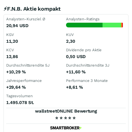
⚡F.N.B. Aktie kompakt
Analysten-Kursziel Ø
Analysten-Ratings
20,94
USD
KGV
KUV
11,20
2,30
KCV
Dividende pro Aktie
12,86
0,50
USD
Durchschnittsrendite 5J
Durchschnittsrendite 3J
+10,29
%
+11,60
%
Jahresperformance
Performance 3 Monate
+29,64
%
+8,61
%
Tagesvolumen
1.495.078 St.
wallstreetONLINE Bewertung
⭐
⭐
⭐
⭐
⭐