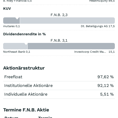
B. Riley Financial
0,5
HealthEquity
99,5
KUV
F.N.B. 2,3
mutares
0,1
Dt. Beteiligungs AG
17,5
Dividendenrendite in %
F.N.B. 3,1
Northeast Bank
0,1
Investcorp Credit Management BDC
15,1
Aktionärsstruktur
Freefloat
97,62 %
Institutionelle Aktionäre
92,12 %
Individuelle Aktionäre
5,51 %
Termine F.N.B. Aktie