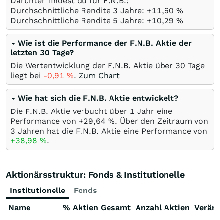
Darunter findest du für F.N.B.:
Durchschnittliche Rendite 3 Jahre: +11,60
%
Durchschnittliche Rendite 5 Jahre: +10,29
%
Wie ist die Performance der F.N.B. Aktie der
letzten 30 Tage?
Die Wertentwicklung der F.N.B. Aktie über 30 Tage
liegt bei
-0,91
%
.
Zum Chart
Wie hat sich die F.N.B. Aktie entwickelt?
Die F.N.B. Aktie verbucht über 1 Jahr eine
Performance von +29,64
%
. Über den Zeitraum von
3 Jahren hat die F.N.B. Aktie eine Performance von
+38,98
%
.
Aktionärsstruktur: Fonds & Institutionelle
Institutionelle
Fonds
Name
% Aktien Gesamt
Anzahl Aktien
Verän