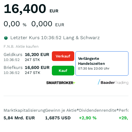
16,400
EUR
0,00
0,000
%
EUR
Letzter Kurs
10:36:52
Lang & Schwarz
F.N.B. Aktie kaufen
Geldkurs
16,200
EUR
Verkauf
Verlängerte
10:36:52
247
STK
Handelszeiten
Briefkurs
16,600
EUR
07:30 bis 23:00 Uhr
Kauf
10:36:52
247
STK
Marktkapitalisierung
Gewinn je Aktie
*
Dividendenrendite
*
Perfo
5,84 Mrd.
EUR
1,6875
USD
+2,90
%
+29,