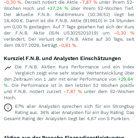
-0,30
%
. Derzeit notiert die Aktie
-7,87
%
unter ihrem 52-
Wochen Hoch und
+37,24
%
über ihrem 52-Wochen Tief.
Der aktuelle F.N.B. Realtimekurs (10:36:52) liegt bei
16,400
€
. Damit ist die F.N.B. Aktie (919910) in 24 Stunden
um
0,00
%
gestiegen. Auf 7 Tage gesehen hat sich der Kurs
der F.N.B. Aktie (ISIN US3025201019) um
-0,30
%
verändert. Der Verlust der F.N.B. Aktie auf 30 Tage, seit
dem 09.07.2026, beträgt
-0,91
%
.
Kursziel F.N.B. und Analysten Einschätzungen
Die F.N.B. Aktien Kurs Performance und ein Index
Vergleich zeigt eine sehr starke Wertentwicklung über
den Zeitraum von 1 Jahr mit einer Performance von
+29,64
%
. Die Performance ist in den letzten 52 Wochen positiv
und F.N.B. notiert zurzeit
-7,87
%
unter dem 52-Wochen
Hoch.
67% aller Analysten sprechen sich für ein Strongbuy
Rating aus. 34% aller Analysten für ein Buy Rating. Das
Gesamt Rating der Analysten liegt bei 4,67 von 5 Punkten.
Aktien aus der Branche Finanzdienstleistungen