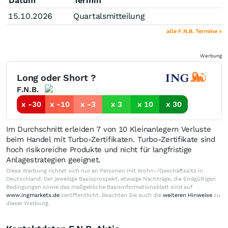
Datum
Termin
15.10.2026
Quartalsmitteilung
alle F.N.B. Termine »
Werbung
Long oder Short ?
F.N.B.
x -30
x -10
x -3
x 3
x 10
x 30
Im Durchschnitt erleiden 7 von 10 Kleinanlegern Verluste
beim Handel mit Turbo-Zertifikaten. Turbo-Zertifikate sind
hoch risikoreiche Produkte und nicht für langfristige
Anlagestrategien geeignet.
Diese Werbung richtet sich nur an Personen mit Wohn-/Geschäftssitz in
Deutschland. Der jeweilige Basisprospekt, etwaige Nachträge, die Endgültigen
Bedingungen sowie das maßgebliche Basisinformationsblatt sind auf
www.ingmarkets.de
veröffentlicht. Beachten Sie auch die
weiteren Hinweise
zu
dieser Werbung.