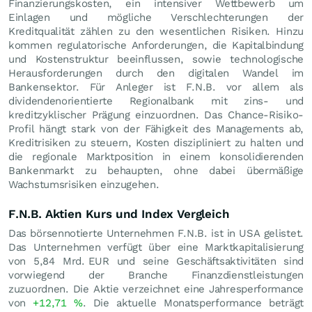
Finanzierungskosten, ein intensiver Wettbewerb um
Einlagen und mögliche Verschlechterungen der
Kreditqualität zählen zu den wesentlichen Risiken. Hinzu
kommen regulatorische Anforderungen, die Kapitalbindung
und Kostenstruktur beeinflussen, sowie technologische
Herausforderungen durch den digitalen Wandel im
Bankensektor. Für Anleger ist F.N.B. vor allem als
dividendenorientierte Regionalbank mit zins- und
kreditzyklischer Prägung einzuordnen. Das Chance-Risiko-
Profil hängt stark von der Fähigkeit des Managements ab,
Kreditrisiken zu steuern, Kosten diszipliniert zu halten und
die regionale Marktposition in einem konsolidierenden
Bankenmarkt zu behaupten, ohne dabei übermäßige
Wachstumsrisiken einzugehen.
F.N.B. Aktien Kurs und Index Vergleich
Das börsennotierte Unternehmen F.N.B. ist in USA gelistet.
Das Unternehmen verfügt über eine Marktkapitalisierung
von 5,84 Mrd.
EUR
und seine Geschäftsaktivitäten sind
vorwiegend der Branche Finanzdienstleistungen
zuzuordnen. Die Aktie verzeichnet eine Jahresperformance
von
+12,71
%
. Die aktuelle Monatsperformance beträgt