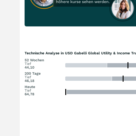
Technische Analyse in USD Gabelli Global Utility & Income Tr
52 Wochen
Tief
44,10
200 Tage
Tief
46,18
Heute
Tief
64,78