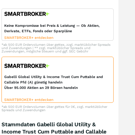
Keine Kompromisse bei Preis & Leistung — Ob Aktien,
Derivate, ETFs, Fonds oder Sparpläne
SMARTBROKER+ entdecken
*ab 500 EUR Ordervolumen über gettex, zzgl. marktüblicher Spreads
und Zuwendungen | ** zzgl. marktüblicher Spreads und
Zuwendungen, mögliche Steuern und ggf. SEC Gebühr
Gabelli Global Utility & Income Trust Cum Puttable and
Callable Pfd (A) günstig handeln
Über 95.000 Aktien an 29 Börsen handeln
SMARTBROKER+ entdecken
*ab 500 EUR Ordervolumen über gettex für 0€, zzgl. marktüblicher
Spreads und Zuwendungen
Stammdaten Gabelli Global Utility &
Income Trust Cum Puttable and Callable