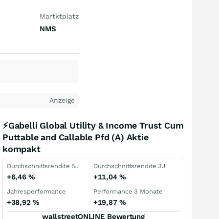
Martktplatz
NMS
Anzeige
⚡Gabelli Global Utility & Income Trust Cum
Puttable and Callable Pfd (A) Aktie
kompakt
Durchschnittsrendite 5J
Durchschnittsrendite 3J
+6,46
%
+11,04
%
Jahresperformance
Performance 3 Monate
+38,92
%
+19,87
%
wallstreetONLINE Bewertung