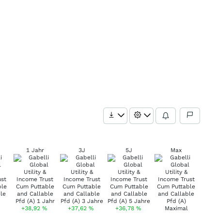
1 Jahr
3J
5J
Max
+38,92
%
+37,62
%
+36,78
%