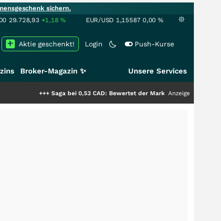
mensgeschenk sichern.
00
29.728,93
+1,18
%
EUR/USD
1,15587
0,00
%
Aktie geschenkt!
Login
Push-Kurse
zins
Broker-Magazin ✨
Unsere Services
+++
Saga bei 0,53 CAD: Bewertet der Markt noch immer nur die Hälfte de
Anzeige