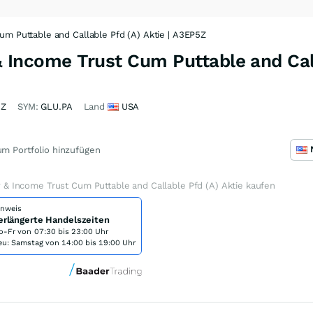
Cum Puttable and Callable Pfd (A) Aktie | A3EP5Z
 & Income Trust Cum Puttable and Cal
5Z
SYM:
GLU.PA
Land
USA
m Portfolio hinzufügen
ity & Income Trust Cum Puttable and Callable Pfd (A) Aktie kaufen
inweis
erlängerte Handelszeiten
o-Fr von
07:30 bis 23:00 Uhr
eu: Samstag von 14:00 bis 19:00 Uhr