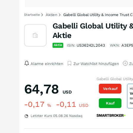
Aktien
Gabelli Global Utility & Income Trust 
Startseite
Gabelli Global Utility
Aktie
Aktie
ISIN:
US36242L2043
WKN:
A3EP
Alarme einrichten
Zur Watchlist hinzufügen
Zu
Gabelli Global Util
64,78
Verkauf
H
USD
V
M
-0,17
-0,11
Kauf
N
%
USD
Letzter Kurs
05.08.26
Nasdaq