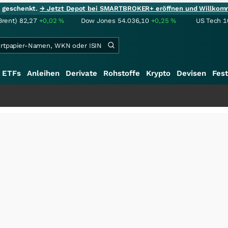
ie geschenkt.
→ Jetzt Depot bei SMARTBROKER+ eröffnen und Willkom
Brent)
82,27
+0,02
%
Dow Jones
54.036,10
+0,25
%
US Tech 1
ETFs
Anleihen
Derivate
Rohstoffe
Krypto
Devisen
Fest