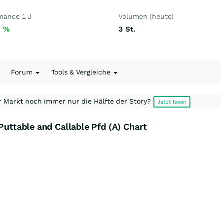
mance 1 J
Volumen (heute)
2
%
3
St.
Forum
Tools & Vergleiche
r Markt noch immer nur die Hälfte der Story?
Jetzt lesen
Puttable and Callable Pfd (A) Chart