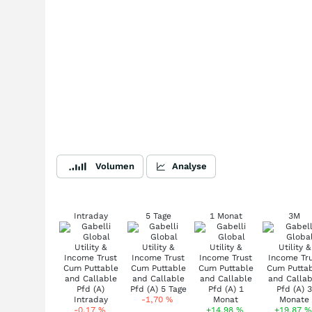
Volumen
Analyse
Intraday
5 Tage
1 Monat
3M
-1,70
%
-0,17
%
+14,98
%
+19,87
%