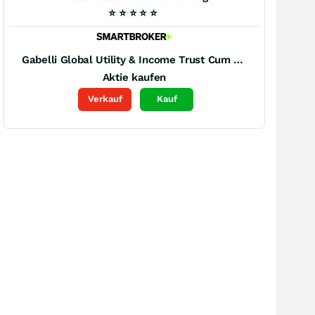
⭐
⭐
⭐
⭐
⭐
Gabelli Global Utility & Income Trust Cum Puttable and Callable Pfd (A)
Aktie kaufen
Verkauf
Kauf