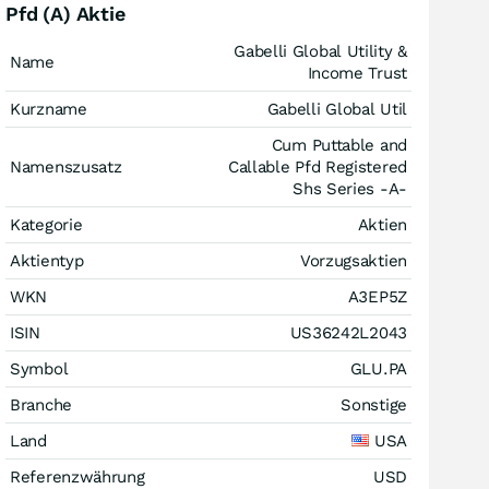
Pfd (A) Aktie
Gabelli Global Utility &
Name
Income Trust
Kurzname
Gabelli Global Util
Cum Puttable and
Namenszusatz
Callable Pfd Registered
Shs Series -A-
Kategorie
Aktien
Aktientyp
Vorzugsaktien
WKN
A3EP5Z
ISIN
US36242L2043
Symbol
GLU.PA
Branche
Sonstige
Land
USA
Referenzwährung
USD