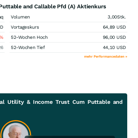
Puttable and Callable Pfd (A) Aktienkurs
aq
Volumen
3,00
Stk.
SD
Vortageskurs
64,89
USD
%
52-Wochen Hoch
96,00
USD
26
52-Wochen Tief
44,10
USD
mehr Performancedaten »
al Utility & Income Trust Cum Puttable and