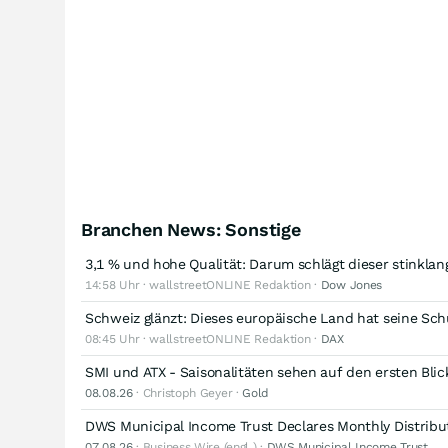
Branchen News: Sonstige
3,1 % und hohe Qualität: Darum schlägt dieser stinklan
14:58 Uhr · wallstreetONLINE Redaktion ·
Dow Jones
Schweiz glänzt: Dieses europäische Land hat seine Sch
08:45 Uhr · wallstreetONLINE Redaktion ·
DAX
SMI und ATX - Saisonalitäten sehen auf den ersten Blick 
08.08.26
· Christoph Geyer ·
Gold
DWS Municipal Income Trust Declares Monthly Distribu
07.08.26
· Business Wire (engl.) ·
DWS Municipal Income Trust