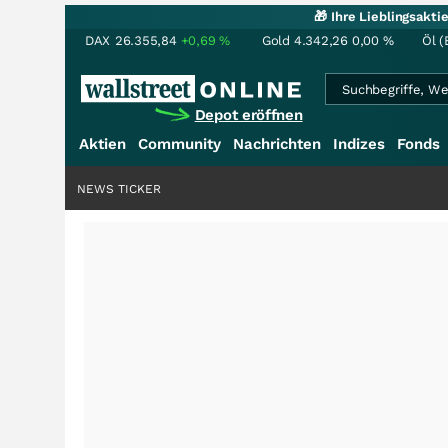
🎁 Ihre Lieblingsakt
DAX
26.355,84
+0,69
%
Gold
4.342,26
0,00
%
Öl (
Depot eröffnen
Aktien
Community
Nachrichten
Indizes
Fonds
NEWS TICKER