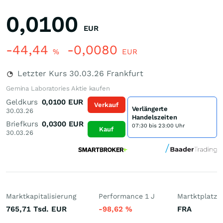
0,0100
EUR
-44,44
-0,0080
%
EUR
Letzter Kurs
30.03.26
Frankfurt
Gemina Laboratories Aktie kaufen
Geldkurs
0,0100
EUR
Verkauf
Verlängerte
30.03.26
Handelszeiten
Briefkurs
0,0300
EUR
07:30 bis 23:00 Uhr
Kauf
30.03.26
Marktkapitalisierung
Performance 1 J
Martktplatz
765,71 Tsd.
EUR
-98,62
%
FRA