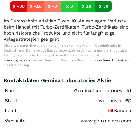
x -30
x -10
x -3
x 3
x 10
x 30
Im Durchschnitt erleiden 7 von 10 Kleinanlegern Verluste
beim Handel mit Turbo-Zertifikaten. Turbo-Zertifikate sind
hoch risikoreiche Produkte und nicht für langfristige
Anlagestrategien geeignet.
Diese Werbung richtet sich nur an Personen mit Wohn-/Geschäftssitz in
Deutschland. Der jeweilige Basisprospekt, etwaige Nachträge, die Endgültigen
Bedingungen sowie das maßgebliche Basisinformationsblatt sind auf
www.ingmarkets.de
veröffentlicht. Beachten Sie auch die
weiteren Hinweise
zu
dieser Werbung.
Kontaktdaten Gemina Laboratories Aktie
Name
Gemina Laboratories Ltd
Stadt
Vancouver, BC
Land
Kanada
Webseite
www.geminalabs.com