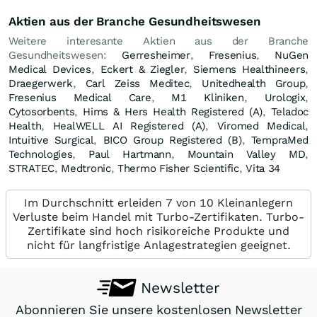
Aktien aus der Branche Gesundheitswesen
Weitere interesante Aktien aus der Branche
Gesundheitswesen:
Gerresheimer
,
Fresenius
,
NuGen
Medical Devices
,
Eckert & Ziegler
,
Siemens Healthineers
,
Draegerwerk
,
Carl Zeiss Meditec
,
Unitedhealth Group
,
Fresenius Medical Care
,
M1 Kliniken
,
Urologix
,
Cytosorbents
,
Hims & Hers Health Registered (A)
,
Teladoc
Health
,
HealWELL AI Registered (A)
,
Viromed Medical
,
Intuitive Surgical
,
BICO Group Registered (B)
,
TempraMed
Technologies
,
Paul Hartmann
,
Mountain Valley MD
,
STRATEC
,
Medtronic
,
Thermo Fisher Scientific
,
Vita 34
Im Durchschnitt erleiden 7 von 10 Kleinanlegern
Verluste beim Handel mit Turbo-Zertifikaten. Turbo-
Zertifikate sind hoch risikoreiche Produkte und
nicht für langfristige Anlagestrategien geeignet.
Newsletter
Abonnieren Sie unsere kostenlosen Newsletter