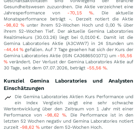
Geschäftsaktivitäten sind vorwiegend der Branche
Gesundheitswesen zuzuordnen. Die Aktie verzeichnet eine
Jahresperformance von
-70,15
%
. Die aktuelle
Monatsperformance beträgt -. Derzeit notiert die Aktie
-98,62
%
unter ihrem 52-Wochen Hoch und
0,00
%
über
ihrem 52-Wochen Tief. Der aktuelle Gemina Laboratories
Realtimekurs (
30.03.26
) liegt bei 0,0100
€
. Damit ist die
Gemina Laboratories Aktie (A3CWW7) in 24 Stunden um
-44,44
%
gefallen. Auf 7 Tage gesehen hat sich der Kurs der
Gemina Laboratories Aktie (ISIN CA3686501071) um
-55,56
%
verändert. Der Verlust der Gemina Laboratories Aktie auf
30 Tage, seit dem 07.07.2026, beträgt
-55,56
%
.
Kursziel Gemina Laboratories und Analysten
Einschätzungen
Die Gemina Laboratories Aktien Kurs Performance und
ein Index Vergleich zeigt eine sehr schwache
Wertentwicklung über den Zeitraum von 1 Jahr mit einer
Performance von
-98,62
%
. Die Performance ist in den
letzten 52 Wochen negativ und Gemina Laboratories notiert
zurzeit
-98,62
%
unter dem 52-Wochen Hoch.