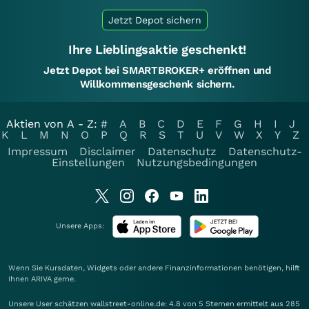
Jetzt Depot sichern
Ihre Lieblingsaktie geschenkt!
Jetzt Depot bei SMARTBROKER+ eröffnen und
Willkommensgeschenk sichern.
Aktien von A - Z:
#
A
B
C
D
E
F
G
H
I
J
K
L
M
N
O
P
Q
R
S
T
U
V
W
X
Y
Z
Impressum
Disclaimer
Datenschutz
Datenschutz-
Einstellungen
Nutzungsbedingungen
Unsere Apps:
Wenn Sie Kursdaten, Widgets oder andere Finanzinformationen benötigen, hilft
Ihnen
ARIVA
gerne.
Unsere User schätzen wallstreet-online.de: 4.8 von 5 Sternen ermittelt aus 285