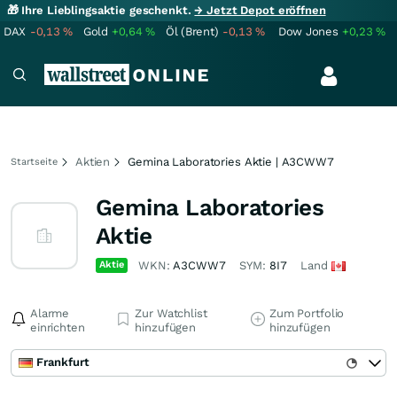
🎁 Ihre Lieblingsaktie geschenkt.
→ Jetzt Depot eröffnen
DAX
-0,13
%
Gold
+0,64
%
Öl (Brent)
-0,13
%
Dow Jones
+0,23
%
Aktien
Gemina Laboratories Aktie | A3CWW7
Startseite
Gemina Laboratories
Aktie
Aktie
WKN:
A3CWW7
SYM:
8I7
Land
Alarme
Zur Watchlist
Zum Portfolio
einrichten
hinzufügen
hinzufügen
Frankfurt