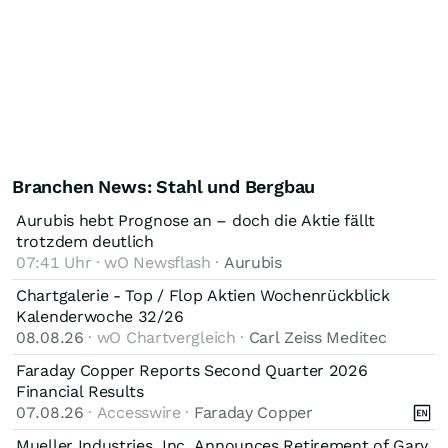
Branchen News: Stahl und Bergbau
Aurubis hebt Prognose an – doch die Aktie fällt
trotzdem deutlich
07:41 Uhr · wO Newsflash ·
Aurubis
Chartgalerie - Top / Flop Aktien Wochenrückblick
Kalenderwoche 32/26
08.08.26
· wO Chartvergleich ·
Carl Zeiss Meditec
Faraday Copper Reports Second Quarter 2026
Financial Results
07.08.26
· Accesswire ·
Faraday Copper
Mueller Industries, Inc. Announces Retirement of Gary