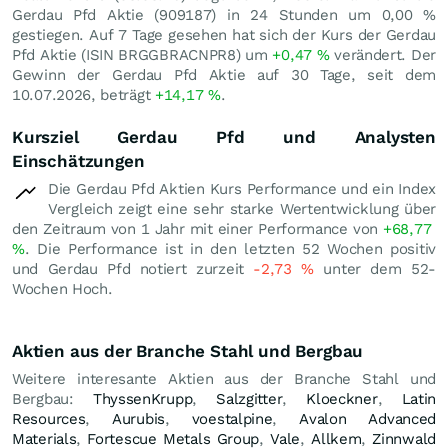
Gerdau Pfd Aktie (909187) in 24 Stunden um
0,00
%
gestiegen. Auf 7 Tage gesehen hat sich der Kurs der Gerdau
Pfd Aktie (ISIN BRGGBRACNPR8) um
+0,47
%
verändert. Der
Gewinn der Gerdau Pfd Aktie auf 30 Tage, seit dem
10.07.2026, beträgt
+14,17
%
.
Kursziel Gerdau Pfd und Analysten
Einschätzungen
Die Gerdau Pfd Aktien Kurs Performance und ein Index
Vergleich zeigt eine sehr starke Wertentwicklung über
den Zeitraum von 1 Jahr mit einer Performance von
+68,77
%
. Die Performance ist in den letzten 52 Wochen positiv
und Gerdau Pfd notiert zurzeit
-2,73
%
unter dem 52-
Wochen Hoch.
Aktien aus der Branche Stahl und Bergbau
Weitere interesante Aktien aus der Branche Stahl und
Bergbau:
ThyssenKrupp
,
Salzgitter
,
Kloeckner
,
Latin
Resources
,
Aurubis
,
voestalpine
,
Avalon Advanced
Materials
,
Fortescue Metals Group
,
Vale
,
Allkem
,
Zinnwald