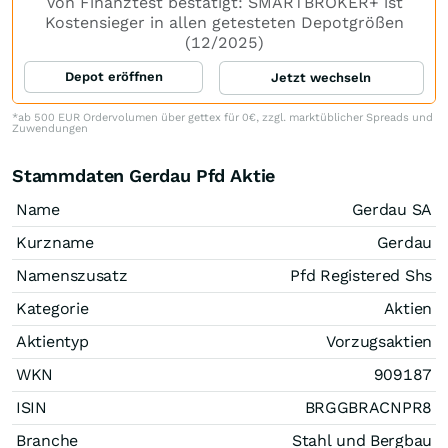
Von Finanztest bestätigt: SMARTBROKER+ ist
Kostensieger in allen getesteten Depotgrößen
(12/2025)
Depot eröffnen
Jetzt wechseln
*ab 500 EUR Ordervolumen über gettex für 0€, zzgl. marktüblicher Spreads und
Zuwendungen
Stammdaten Gerdau Pfd Aktie
Name
Gerdau SA
Kurzname
Gerdau
Namenszusatz
Pfd Registered Shs
Kategorie
Aktien
Aktientyp
Vorzugsaktien
WKN
909187
ISIN
BRGGBRACNPR8
Branche
Stahl und Bergbau