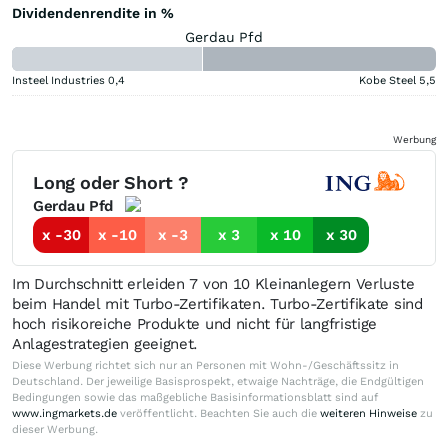
Dividendenrendite in %
Gerdau Pfd
Insteel Industries
0,4
Kobe Steel
5,5
Werbung
Long oder Short ?
Gerdau Pfd
x -30
x -10
x -3
x 3
x 10
x 30
Im Durchschnitt erleiden 7 von 10 Kleinanlegern Verluste
beim Handel mit Turbo-Zertifikaten. Turbo-Zertifikate sind
hoch risikoreiche Produkte und nicht für langfristige
Anlagestrategien geeignet.
Diese Werbung richtet sich nur an Personen mit Wohn-/Geschäftssitz in
Deutschland. Der jeweilige Basisprospekt, etwaige Nachträge, die Endgültigen
Bedingungen sowie das maßgebliche Basisinformationsblatt sind auf
www.ingmarkets.de
veröffentlicht. Beachten Sie auch die
weiteren Hinweise
zu
dieser Werbung.