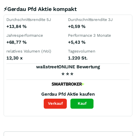
⚡Gerdau Pfd Aktie kompakt
Durchschnittsrendite 5J
Durchschnittsrendite 3J
+13,84
%
+0,59
%
Jahresperformance
Performance 3 Monate
+68,77
%
+5,43
%
relatives Volumen (rVol)
Tagesvolumen
12,30
x
1.220 St.
wallstreetONLINE Bewertung
⭐
⭐
⭐
Gerdau Pfd
Aktie kaufen
Verkauf
Kauf