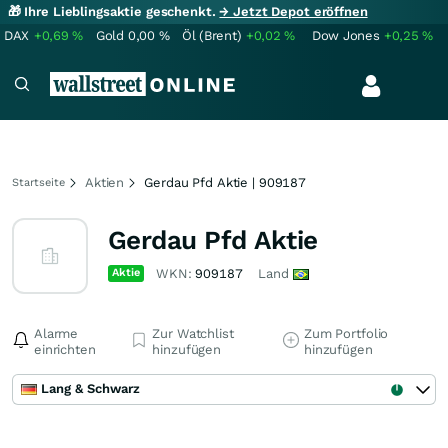
🎁 Ihre Lieblingsaktie geschenkt.
→ Jetzt Depot eröffnen
DAX
+0,69
%
Gold
0,00
%
Öl (Brent)
+0,02
%
Dow Jones
+0,25
%
Aktien
Gerdau Pfd Aktie | 909187
Startseite
Gerdau Pfd Aktie
Aktie
WKN:
909187
Land
Alarme
Zur Watchlist
Zum Portfolio
einrichten
hinzufügen
hinzufügen
Lang & Schwarz