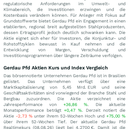
regulatorische Anforderungen im Umwelt- und
Klimabereich, die Investitionen erzwingen und die
Kostenbasis verändern können. Für Anleger mit Fokus auf
Grundstoffwerte bietet Gerdau Pfd ein Engagement in einen
etablierten, regional breit aufgestellten Stahlproduzenten,
dessen Ertragsprofil jedoch deutlich schwanken kann. Die
Aktie eignet sich eher für Investoren, die Konjunktur- und
Rohstoffzyklen bewusst in Kauf nehmen und die
Entwicklung von Margen, Verschuldung und
Investitionsprogrammen über längere Zeiträume verfolgen.
Gerdau Pfd Aktien Kurs und Index Vergleich
Das börsennotierte Unternehmen Gerdau Pfd ist in Brasilien
gelistet. Das Unternehmen verfügt über eine
Marktkapitalisierung von 5,45 Mrd.
EUR
und seine
Geschäftsaktivitäten sind vorwiegend der Branche Stahl und
Bergbau zuzuordnen. Die Aktie verzeichnet eine
Jahresperformance von
+36,86
%
. Die aktuelle
Monatsperformance beträgt
+0,47
%
. Derzeit notiert die
Aktie
-2,73
%
unter ihrem 52-Wochen Hoch und
+75,00
%
über ihrem 52-Wochen Tief. Der aktuelle Gerdau Pfd
Realtimekurs (
08.08.26
) liegt bei 4,2700
€
. Damit ist die