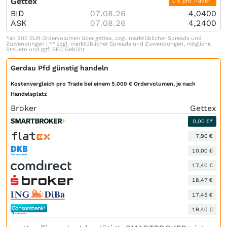
Gettex
0 € pro Trade*
BID
07.08.26
4,0400
ASK
07.08.26
4,2400
*ab 500 EUR Ordervolumen über gettex, zzgl. marktüblicher Spreads und
Zuwendungen | ** zzgl. marktüblicher Spreads und Zuwendungen, mögliche
Steuern und ggf. SEC Gebühr
Gerdau Pfd günstig handeln
Kostenvergleich pro Trade bei einem 5.000 € Ordervolumen, je nach
Handelsplatz
Broker
Gettex
0,00 €*
7,90 €
10,00 €
17,40 €
18,47 €
17,45 €
19,40 €