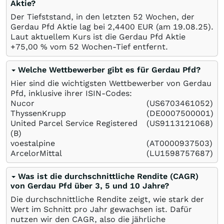
Aktie?
Der Tiefststand, in den letzten 52 Wochen, der
Gerdau Pfd Aktie lag bei 2,4400
EUR
(am
19.08.25
).
Laut aktuellem Kurs ist die Gerdau Pfd Aktie
+75,00
%
vom 52 Wochen-Tief entfernt.
Welche Wettbewerber gibt es für Gerdau Pfd?
Hier sind die wichtigsten Wettbewerber von Gerdau
Pfd, inklusive ihrer ISIN-Codes:
Nucor
(US6703461052)
ThyssenKrupp
(DE0007500001)
United Parcel Service Registered
(US9113121068)
(B)
voestalpine
(AT0000937503)
ArcelorMittal
(LU1598757687)
Was ist die durchschnittliche Rendite (CAGR)
von Gerdau Pfd über 3, 5 und 10 Jahre?
Die durchschnittliche Rendite zeigt, wie stark der
Wert im Schnitt pro Jahr gewachsen ist. Dafür
nutzen wir den CAGR, also die jährliche