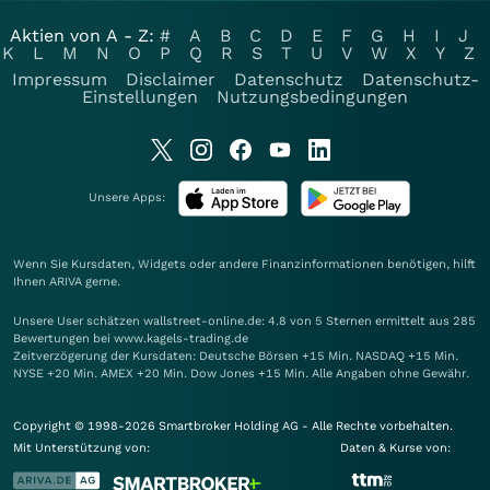
Aktien von A - Z:
#
A
B
C
D
E
F
G
H
I
J
K
L
M
N
O
P
Q
R
S
T
U
V
W
X
Y
Z
Impressum
Disclaimer
Datenschutz
Datenschutz-
Einstellungen
Nutzungsbedingungen
Unsere Apps:
Wenn Sie Kursdaten, Widgets oder andere Finanzinformationen benötigen, hilft
Ihnen
ARIVA
gerne.
Unsere User schätzen wallstreet-online.de: 4.8 von 5 Sternen ermittelt aus 285
Bewertungen bei www.kagels-trading.de
Zeitverzögerung der Kursdaten: Deutsche Börsen +15 Min. NASDAQ +15 Min.
NYSE +20 Min. AMEX +20 Min. Dow Jones +15 Min. Alle Angaben ohne Gewähr.
Copyright © 1998-2026 Smartbroker Holding AG - Alle Rechte vorbehalten.
Mit Unterstützung von:
Daten & Kurse von: