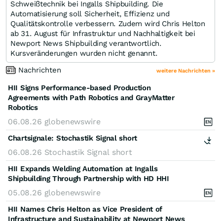
Schweißtechnik bei Ingalls Shipbuilding. Die
Automatisierung soll Sicherheit, Effizienz und
Qualitätskontrolle verbessern. Zudem wird Chris Helton
ab 31. August für Infrastruktur und Nachhaltigkeit bei
Newport News Shipbuilding verantwortlich.
Kursveränderungen wurden nicht genannt.
Nachrichten
weitere Nachrichten »
HII Signs Performance-based Production
Agreements with Path Robotics and GrayMatter
Robotics
06.08.26
globenewswire
Chartsignale:
Stochastik Signal short
06.08.26
Stochastik Signal short
HII Expands Welding Automation at Ingalls
Shipbuilding Through Partnership with HD HHI
05.08.26
globenewswire
HII Names Chris Helton as Vice President of
Infrastructure and Sustainability at Newport News