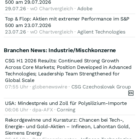
500 am 29.07.2026
29.07.26
· wO Chartvergleich ·
Adobe
Top & Flop: Aktien mit extremer Performance im S&P
500 am 23.07.2026
23.07.26
· wO Chartvergleich ·
Agilent Technologies
Branchen News: Industrie/Mischkonzerne
CSG H1 2026 Results: Continued Strong Growth
Across Core Markets; Position Developed in Advanced
Technologies; Leadership Team Strengthened for
Global Scale
07:55 Uhr · globenewswire ·
CSG Czechoslovak Group
USA: Mindestpreis und Zoll für Polysilizium-Importe
06:06 Uhr · dpa-AFX ·
Corning
Rekordgewinne und Kurssturz: Chancen bei Tech-,
Energie- und Gold-Aktien – Infineon, Lahontan Gold,
Siemens Energy