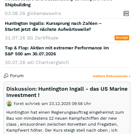
Shipbuilding
03.08.26
globenewswire
Huntington Ingalls: Kurssprung nach Zahlen –
Startet jetzt die nächste Aufwärtswelle?
31.07.26
SG Zertifikate
Anzeige
Top & Flop: Aktien mit extremer Performance im
S&P 500 am 30.07.2026
30.07.26
wO Chartvergleich
Forum
weitere Diskussionen »
Diskussion:
Huntington Ingall - das US Marine
Investment !
foret schrieb am 23.12.2025 09:58 Uhr
Huntington hat einen Regierungsauftrag eingeheimst zum
Bau von mindestens 12 neuen Kampfschiffen der new
class , einzuordnen zwischen Korvetten und Fregatten,
Kampfwert höher. Der Kurs steigt steil nach oben ; ich