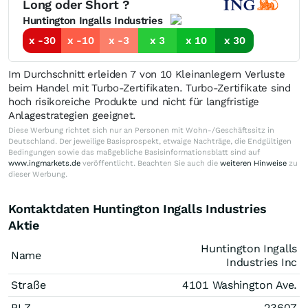
Long oder Short ?
Huntington Ingalls Industries
x -30
x -10
x -3
x 3
x 10
x 30
Im Durchschnitt erleiden 7 von 10 Kleinanlegern Verluste
beim Handel mit Turbo-Zertifikaten. Turbo-Zertifikate sind
hoch risikoreiche Produkte und nicht für langfristige
Anlagestrategien geeignet.
Diese Werbung richtet sich nur an Personen mit Wohn-/Geschäftssitz in
Deutschland. Der jeweilige Basisprospekt, etwaige Nachträge, die Endgültigen
Bedingungen sowie das maßgebliche Basisinformationsblatt sind auf
www.ingmarkets.de
veröffentlicht. Beachten Sie auch die
weiteren Hinweise
zu
dieser Werbung.
Kontaktdaten Huntington Ingalls Industries
Aktie
Huntington Ingalls
Name
Industries Inc
Straße
4101 Washington Ave.
PLZ
23607