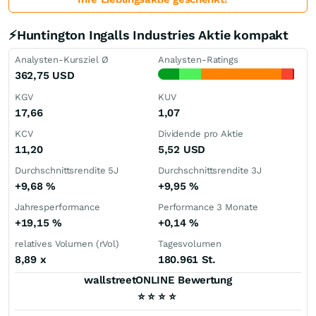
⚡Huntington Ingalls Industries Aktie kompakt
Analysten-Kursziel Ø
Analysten-Ratings
362,75
USD
KGV
KUV
17,66
1,07
KCV
Dividende pro Aktie
11,20
5,52
USD
Durchschnittsrendite 5J
Durchschnittsrendite 3J
+9,68
%
+9,95
%
Jahresperformance
Performance 3 Monate
+19,15
%
+0,14
%
relatives Volumen (rVol)
Tagesvolumen
8,89
x
180.961 St.
wallstreetONLINE Bewertung
⭐
⭐
⭐
⭐