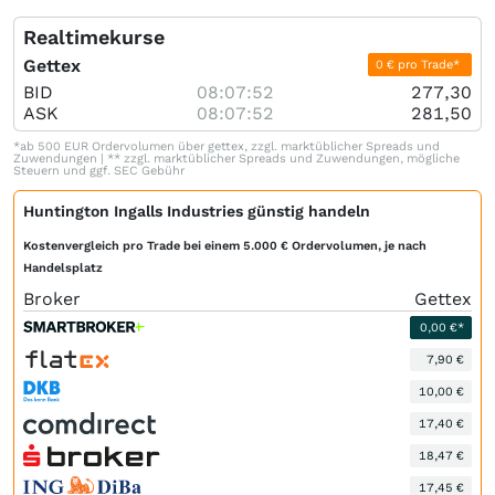
Realtimekurse
Gettex
0 € pro Trade*
BID
08:07:52
277,30
ASK
08:07:52
281,50
*ab 500 EUR Ordervolumen über gettex, zzgl. marktüblicher Spreads und
Zuwendungen | ** zzgl. marktüblicher Spreads und Zuwendungen, mögliche
Steuern und ggf. SEC Gebühr
Huntington Ingalls Industries günstig handeln
Kostenvergleich pro Trade bei einem 5.000 € Ordervolumen, je nach
Handelsplatz
Broker
Gettex
0,00 €*
7,90 €
10,00 €
17,40 €
18,47 €
17,45 €