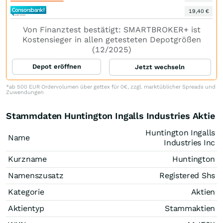
19,40 €
Von Finanztest bestätigt: SMARTBROKER+ ist
Kostensieger in allen getesteten Depotgrößen
(12/2025)
Depot eröffnen
Jetzt wechseln
*ab 500 EUR Ordervolumen über gettex für 0€, zzgl. marktüblicher Spreads und
Zuwendungen
Stammdaten Huntington Ingalls Industries Aktie
Huntington Ingalls
Name
Industries Inc
Kurzname
Huntington
Namenszusatz
Registered Shs
Kategorie
Aktien
Aktientyp
Stammaktien