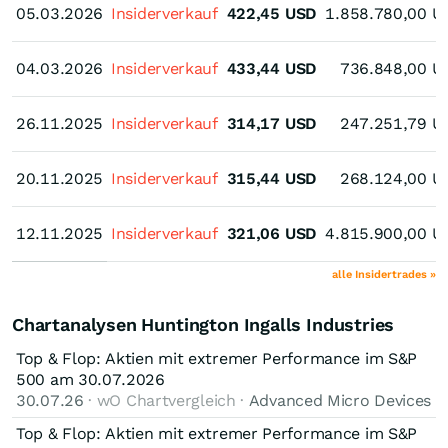
05.03.2026
05.03.2026
Insiderverkauf
422,45
USD
1.858.780,00
U
04.03.2026
04.03.2026
Insiderverkauf
433,44
USD
736.848,00
U
26.11.2025
26.11.2025
Insiderverkauf
314,17
USD
247.251,79
U
20.11.2025
20.11.2025
Insiderverkauf
315,44
USD
268.124,00
U
12.11.2025
12.11.2025
Insiderverkauf
321,06
USD
4.815.900,00
U
alle Insidertrades »
Chartanalysen Huntington Ingalls Industries
Top & Flop: Aktien mit extremer Performance im S&P
500 am 30.07.2026
30.07.26
· wO Chartvergleich ·
Advanced Micro Devices
Top & Flop: Aktien mit extremer Performance im S&P