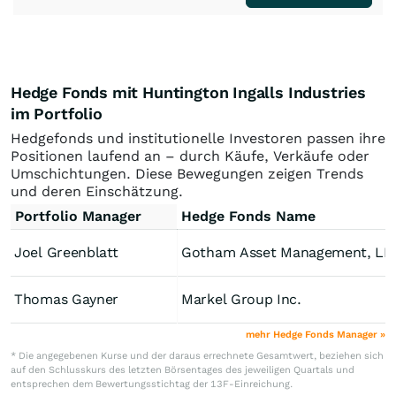
Hedge Fonds mit Huntington Ingalls Industries
im Portfolio
Hedgefonds und institutionelle Investoren passen ihre
Positionen laufend an – durch Käufe, Verkäufe oder
Umschichtungen. Diese Bewegungen zeigen Trends
und deren Einschätzung.
Portfolio Manager
Hedge Fonds Name
Joel Greenblatt
Gotham Asset Management, LL
Thomas Gayner
Markel Group Inc.
mehr Hedge Fonds Manager »
* Die angegebenen Kurse und der daraus errechnete Gesamtwert, beziehen sich
auf den Schlusskurs des letzten Börsentages des jeweiligen Quartals und
entsprechen dem Bewertungsstichtag der 13F-Einreichung.