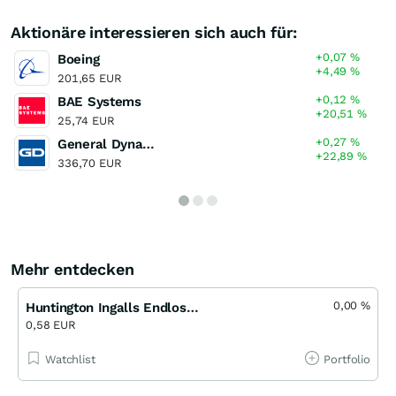
Aktionäre interessieren sich auch für:
+0,07
%
Boeing
+4,49
%
201,65 EUR
+0,12
%
BAE Systems
+20,51
%
25,74 EUR
+0,27
%
General Dynamics
+22,89
%
336,70 EUR
Mehr entdecken
0,00
%
Huntington Ingalls Endlos Turbo Long Open-End (MS)
0,58 EUR
Watchlist
Portfolio