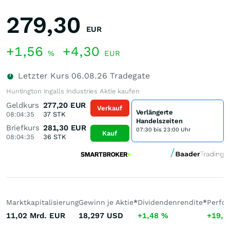
279,30
EUR
+1,56
+4,30
%
EUR
Letzter Kurs
06.08.26
Tradegate
Huntington Ingalls Industries Aktie kaufen
Geldkurs
277,20
EUR
Verkauf
Verlängerte
08:04:35
37
STK
Handelszeiten
Briefkurs
281,30
EUR
07:30 bis 23:00 Uhr
Kauf
08:04:35
36
STK
Marktkapitalisierung
Gewinn je Aktie
*
Dividendenrendite
*
Perfo
11,02 Mrd.
EUR
18,297
USD
+1,48
%
+19,