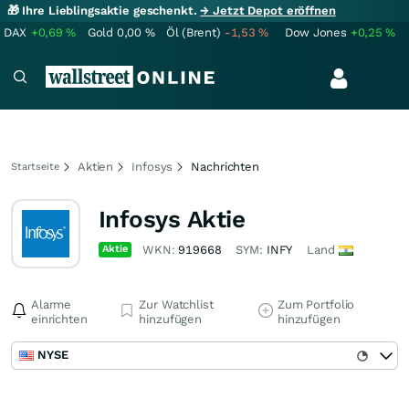
🎁 Ihre Lieblingsaktie geschenkt.
→ Jetzt Depot eröffnen
DAX
+0,69
%
Gold
0,00
%
Öl (Brent)
-1,53
%
Dow Jones
+0,25
%
Aktien
Infosys
Nachrichten
Startseite
Infosys Aktie
Aktie
WKN:
919668
SYM:
INFY
Land
Alarme
Zur Watchlist
Zum Portfolio
einrichten
hinzufügen
hinzufügen
NYSE