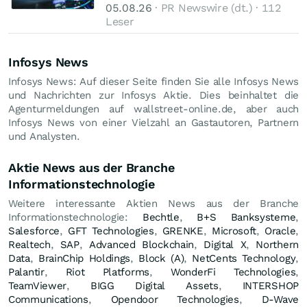
05.08.26
· PR Newswire (dt.) · 112
Leser
Infosys News
Infosys News: Auf dieser Seite finden Sie alle Infosys News
und Nachrichten zur Infosys Aktie. Dies beinhaltet die
Agenturmeldungen auf wallstreet-online.de, aber auch
Infosys News von einer Vielzahl an Gastautoren, Partnern
und Analysten.
Aktie News aus der Branche
Informationstechnologie
Weitere interessante Aktien News aus der Branche
Informationstechnologie:
Bechtle
,
B+S Banksysteme
,
Salesforce
,
GFT Technologies
,
GRENKE
,
Microsoft
,
Oracle
,
Realtech
,
SAP
,
Advanced Blockchain
,
Digital X
,
Northern
Data
,
BrainChip Holdings
,
Block (A)
,
NetCents Technology
,
Palantir
,
Riot Platforms
,
WonderFi Technologies
,
TeamViewer
,
BIGG Digital Assets
,
INTERSHOP
Communications
,
Opendoor Technologies
,
D-Wave