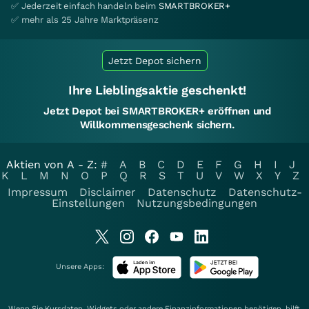
✅ Jederzeit einfach handeln beim
SMARTBROKER+
✅ mehr als 25 Jahre Marktpräsenz
Jetzt Depot sichern
Ihre Lieblingsaktie geschenkt!
Jetzt Depot bei SMARTBROKER+ eröffnen und
Willkommensgeschenk sichern.
Aktien von A - Z:
#
A
B
C
D
E
F
G
H
I
J
K
L
M
N
O
P
Q
R
S
T
U
V
W
X
Y
Z
Impressum
Disclaimer
Datenschutz
Datenschutz-
Einstellungen
Nutzungsbedingungen
Unsere Apps:
Wenn Sie Kursdaten, Widgets oder andere Finanzinformationen benötigen, hilft