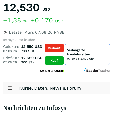
12,530
USD
+1,38
+0,170
%
USD
Letzter Kurs
07.08.26
NYSE
Infosys Aktie kaufen
Geldkurs
12,550
USD
Verkauf
Verlängerte
07.08.26
700
STK
Handelszeiten
Briefkurs
12,560
USD
07:30 bis 23:00 Uhr
Kauf
07.08.26
200
STK
Kurse, Daten, News & Forum
Nachrichten zu Infosys